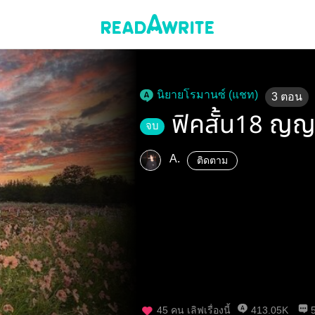
นิยายโรมานซ์ (แชท)
3
ตอน
ฟิคสั้น18 ญญ
จบ
A.
ติดตาม
45
คน เลิฟเรื่องนี้
413.05K