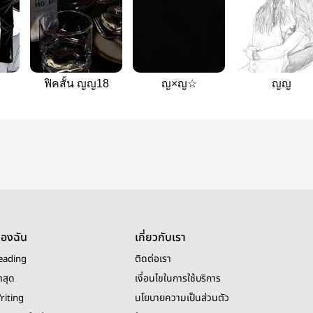
ฟิคสั้น ญญ18
ญ×ญ☆
ญญ
ของฉัน
เกี่ยวกับเรา
eading
ติดต่อเรา
าสุด
เงื่อนไขในการใช้บริการ
riting
นโยบายความเป็นส่วนตัว