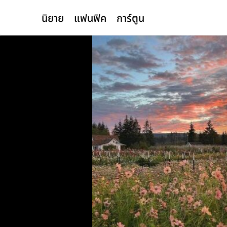
นิยาย
แฟนฟิค
การ์ตูน