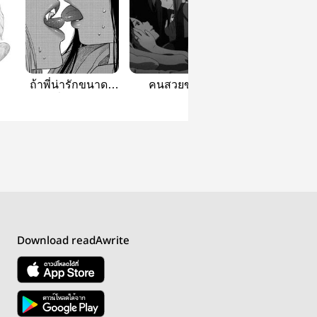
ถ้าพี่น่ารักขนาดนี้
คนสวยขา:)
ฟิคสั้น​ญ
ผิงไม่ยั่งมือเเล้วนะ
Download readAwrite