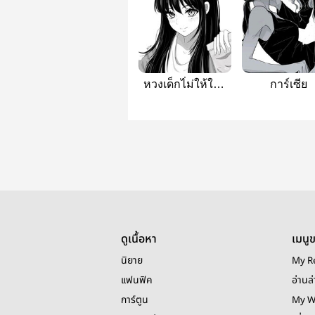
หวงเด็กไ่ม่ให้ใคร
การ์เซีย
เเย่ง|ญญ.|
ดูเนื้อหา
เมนู
นิยาย
My R
แฟนฟิค
อ่านล่
การ์ตูน
My W