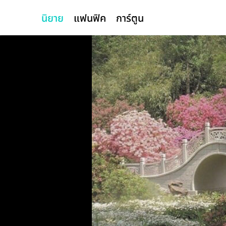
นิยาย
แฟนฟิค
การ์ตูน