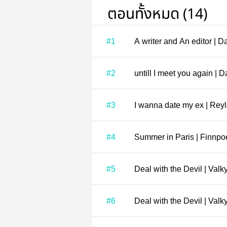
ตอนทั้งหมด (14)
#1
A writer and An editor | D
#2
untill I meet you again | 
#3
I wanna date my ex | Rey
#4
Summer in Paris | Finnp
#5
#6