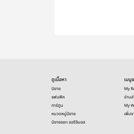
ดูเนื้อหา
เมนู
นิยาย
My R
แฟนฟิค
อ่านล่
การ์ตูน
My W
หมวดหมู่นิยาย
เพิ่ม
นิยายแชท ออริจินอล