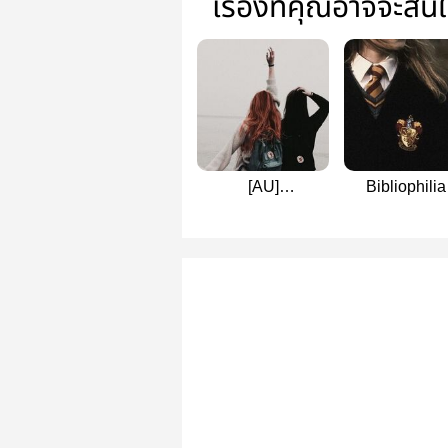
เรื่องที่คุณอาจจะสน
[AU]
Bibliophilia 
#chocolateeyes |
Panmione
panmione