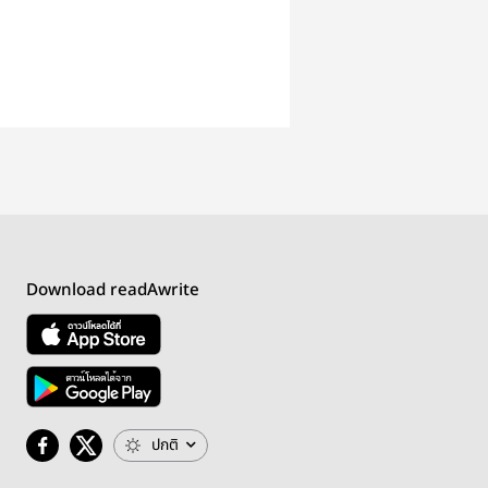
Download readAwrite
ปกติ