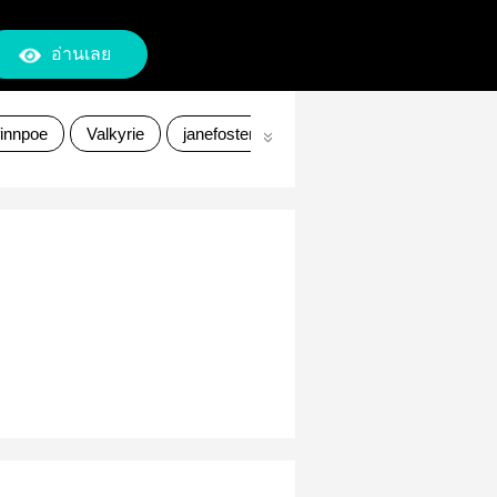
อ่านเลย
finnpoe
Valkyrie
janefoster
valfoster
kanej
six