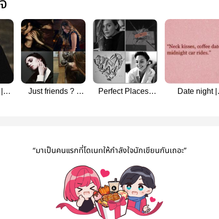
ใจ
|
Just friends ? |
Perfect Places |
Date night |
Supercorp
Gal Gadot x
Scarletwido
Elizabeth Olsen
“มาเป็นคนแรกที่โดเนทให้กำลังใจนักเขียนกันเถอะ”