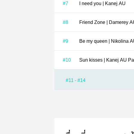
#7
I need you | Kanej AU
#8
Friend Zone | Damerey 
#9
Be my queen | Nikolina 
#10
Sun kisses | Kanej AU Pa
#11 - #14