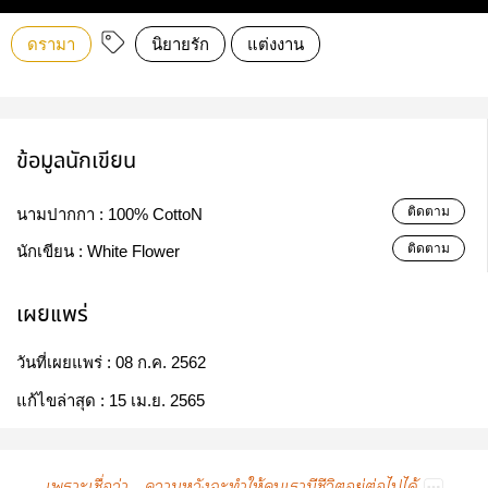
ดรามา
นิยายรัก
แต่งงาน
ข้อมูลนักเขียน
ติดตาม
นามปากกา :
100% CottoN
ติดตาม
นักเขียน :
White Flower
เผยแพร่
วันที่เผยแพร่ :
08 ก.ค. 2562
แก้ไขล่าสุด :
15 เม.ย. 2565
​ื่​ว่…​​​​​ให้​​​​ี​ู่​ต่​​ได้