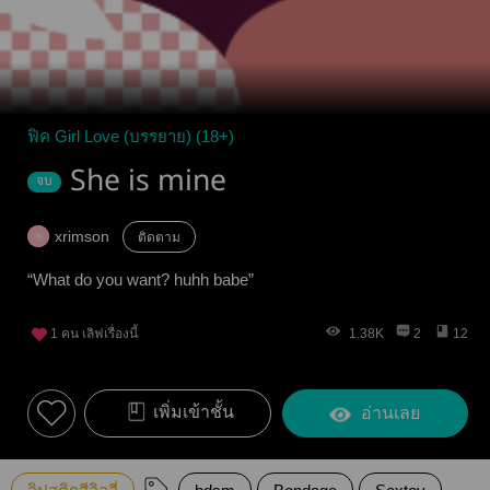
ฟิค Girl Love (บรรยาย) (18+)
She is mine
จบ
xrimson
ติดตาม
“What do you want? huhh babe”
1
คน เลิฟเรื่องนี้
1.38K
2
12
เพิ่มเข้าชั้น
อ่านเลย