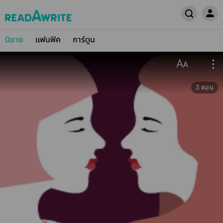
นิยาย
แฟนฟิค
การ์ตูน
3
ตอน