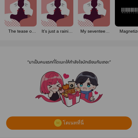
The tease of
It's just a raining
My seventeen
Magnetiz
lady Hideko
day วันฝนตก
minutes 17 นาที
ของฉัน
“มาเป็นคนแรกที่โดเนทให้กำลังใจนักเขียนกันเถอะ”
โดเนทที่นี่