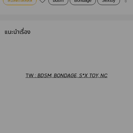
ลิปสติกสีลิลลี่
bdsm
Bondage
Sextoy
dirt
แนะนำเรื่อง
TW :
BDSM, BONDAGE, S*X TOY, NC