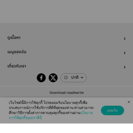
ดูเนื้อหา
เมนูของฉัน
เกี่ยวกับเรา
ปกติ
Download readAwrite
×
เว็บไซต์นี้มีการใช้คุกกี้ โปรดยอมรับนโยบายคุกกี้เพื่อ
ประสบการณ์การใช้บริการที่ดีที่สุดของท่าน ท่านสามารถ
ยอมรับ
ศึกษาวิธีการตั้งค่าการควบคุมคุกกี้ของท่านผ่าน
นโยบาย
© 2026 readAwrite.com by MEB Corporation Public Company Limited
การใช้คุกกี้ของเราที่นี่
This site is protected by reCAPTCHA and the Google
Privacy Policy
and
Terms of Service
apply.