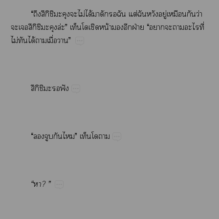
“​ึิ​​​ไม่​ได้​​ต่​​​ู่​​​ว่​
​ึิ​​ล่”​​​น้​​​ฝ่​“​​​​​ี่​
ไม่​​ได้​​ื่​”
ึิ​​​ฟั
“​​​​”​​
“​?​”