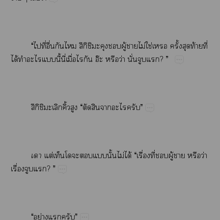
“​​ี่​ื่​​​ึิ​​​ู้​​ไม่​ใช่​​ั้​​ท้​ี่​
ได้​​​​ี้​ี่​ื่​​​อ๊​​ว่​ั่​​?​”
ึิ​​​ิ้​​“​​​​​”

​ต่​​​​ั้​ไม่​ได้​“​ื่​ี่​​ู้​​​ว่​
ื่​​?​”
“​ย่​​”