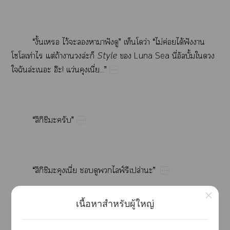
“ั้​ไว้​​​​​ฟั​”​​ว่​“​ไม่​ค่​ได้​ฟั​​
ท่​​ต่​ถ้​​​ล่​
Style
​Luna​Sea​ี่ั้​​
​​ล่​อ๊!​ว่​ี่...”
“ึิ​​”
“ึิ​​ี่​​​ฟ์ปล่​”
×
เนื้อหาสำหรับผู้ใหญ่
“​​​บ้​”