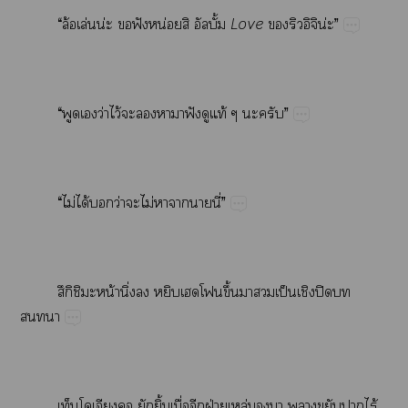
“​ล้​ล่น่​​ฟั​น่​​ั้
Love
​ิิน่”
“​​​ว่​ไว้​​​​​ฟั​​ท้​​”
“​ไม่​ได้​​ว่​​ไม่​​​​ี่”
ึิ​​น้​ิ่​​​​ึ้​​​ป็​​ปิ​​

​​​​ิ้​ื่​​ฝ่​ล่​​​​​​ไร้​