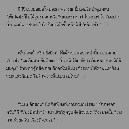
ึิ​​​​​​​ิ้​​​น้​​​
“​​​ไม่​ได้​​​​​​​​ว่​​​ท่​​​ย่​
ั้​​​ข่​​​​ได้​ั้​ึ่​ไม่​ใช่​​”
​น้​​ึ่​ิ่​​ให้​​​​น้​ิ้​ผ่​​
​​“​​​​​​​ี้​​ไม่​ได้​​​​ึิ​
​?​ถ้​​ู้​ิ่​​ล่​​​​ให้​​​​ไม่​
​ล้​​​?​ั้​​”
“​​ไม่​​​​​ื่​​​​​ั้​​
”​ึิ​​ปิ​​​ต่​ล้​​​ุ่​​ั่​​“​​ย่​ั้​​​
​ด้​​ื่​ี่​​”