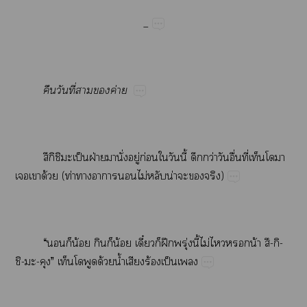
_
​ี่​​​ค่
ึิ​​ป็​ฝ่​​ั่​ู่​ก่​​​ี้​​ว่​​ื่​ี่​​
​​ด้​(​ท่​​​​ไม่​​น่​​​)
“​​​น้​​​น้​ี๋​ฝึ​ุ่​ี้​ไม่​​​น้​--
--”​​​ด้​น้ำ​​ร้​ป็​