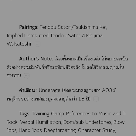
Pairings:
Tendou​Satori/Tsukishima​Kei,​
Implied Unrequited​Tendou​Satori/Ushijima​
Wakatoshi
Author's​Note:
ื่​ั้​​ป็​ื่​ต่​ไม่​​​ป็​
​ย่​​ธ์​​ท้​ี​​​ใช้​​​
​อ่
​​:
​Underage​(​​
​​​AO3
​​
​​​​​​ต่ำ​ว่​18​ปี)
Tags:
Training​Camp,​References​to​Music​and​J-
Rock,​Verbal​Humiliation,​Dom/sub​Undertones,​Blow​
Jobs,​Hand​Jobs,​Deepthroating,​Character​Study,​