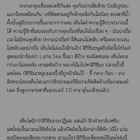
​​​ื่​​​ต่​​​​​ด้​​​
​​​ี่​​​ู่​​ล้​​​ไม่​น้​​​​น้ำ​
ึ้​ั้​​​​ึ้​​​ว่​​​​​ู้​​​ี้​
ได้​​ู้​​ี่​​​​​ื่​ี่​​​​ื่​–​​น่​ื่​
​ไม่​​​​ด้​(​​น่​ื่​​ให้​​ไม่​​​​​
ไม่​​​น่​ื่​​ไม่​น่​​​ล้)​ึิ​​ั้ล่​
​​​ร้​​Luna​Sea​ึ้​​​บ้​​​น่​​​
ว่​​ไม่​​ฟั​​​ฟั​บ้​​โน้​​ึิ​​​ิ้​ี้​
​(ึิ​​​​ิ้​ี่​​ผ้​​ไว้​–​ี้​​ก้​–​​
ณ์​​​ว่​​ฝ่​​​​​​​ค้​ื่​ย์​
​ิ่​​​​​ี่​​ร์​10​​​ด้​ล้)
ว่ึิ​​​ป​ต่​ล้​​ฝ่​​​
​ึ้​​​ให้​ล้​ปิั้​ล่​ให้​ฟั​(
ี่​
ว่​
ปิ​​​​​​​น่​​ว่ึิ​​ต้​​ใช้​​ี่​