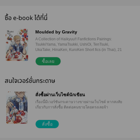
ซื้อ e-book ได้ที่นี่
Moulded by Gravity
A Collection of Haikyuu!! Fanfictions Pairings:
TsukkiYama, YamaTsukki, UshiOi, TenTsuki,
UkaTake, HinaKen, KuroKen Short fics (in Thai), 21
fanarts (including 2 coloured pages) Size: A5, 324
pages (86,000+ words) Copyright © Daiong 2022
ซื้อเลย
Illustrator: sey – https://twitter.com/sey1234 Guest
Illustrator: fourtwonine429 (illustrated one of the
coloured pages) – https://twitter.com/fourtwonine429
สนใจเวอร์ชั่นกระดาษ
Disclaimer: All characters related to Haikyuu!! are
the property of Haruichi Furudate-sensei, who
Daiong worships as a deity. All contents of this book
สั่งซื้อผ่านเว็บไซต์นักเขียน
are unofficial works. No copyright infringement
เรื่องนี้มีเวอร์ชันกระดาษวางขายผ่านเว็บไซต์
หากสงสัย
intended. First Published: HQ Only Event TH (2022)
เกี่ยวกับการสั่งซื้อ ติดต่อคนขายโดยตรงเลยจ้า
– Best Memory HQ Only ReadAWrite:
https://daiong.readawrite.com/ Facebook:
https://facebook.com/daiong.writing/ Twitter:
สั่งซื้อ
https://twitter.com/Daiong Note: Special cover paper
and bookmark (Kozume Kenma fanart) as freegift
are only available for hard copies.