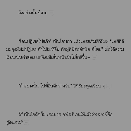
​ย่​ั้​​
“​​ป​​ล้”​​​ล้​​ก้ึิ​​“​ต่ึิ​
​​ไม่​ป​ถ้​ไม่​​ี่​ื่​​ู่​ี่​ี่​ต่​​​​”​ื่​ได้​​
​ป็​​​​​​​น้​ข้​​ล้​ึ้—
“​ถ้​ย่​ั้​​ี่​ื่​​ว่​”​ึิ​​
โฮ่
​​​ิ้
​ก่​​​​​​ไว้​ล้​ว่​​ี่​​
ู้ช์