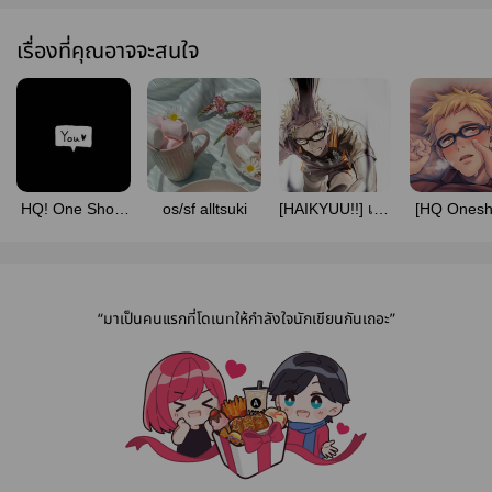
เรื่องที่คุณอาจจะสนใจ
HQ! One Shot :
os/sf alltsuki
[HAIKYUU!!] เรือ
[HQ Onesh
男バレー部と愛
ผี AllTsuKi
From the 
してるゲーム
“มาเป็นคนแรกที่โดเนทให้กำลังใจนักเขียนกันเถอะ”