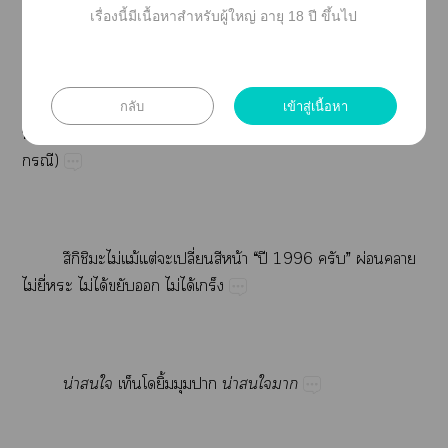
เรื่องนี้มีเนื้อหาสำหรับผู้ใหญ่ อายุ 18 ปี ขึ้นไป
“ฟ์ปี...​​น้​
Desire
​ี่​ิุ๊​น่​”​
​​​​​ล้​​ล้​ว่​​​ิ้​​​ี่​​
กลับ
เข้าสู่เนื้อหา
​ว่​​​​ณ์​(​​​ี่​น่​​ื่​​​​​
)
ึิ​​ไม่​ม้​ต่​​ปี่​​น้​“​ปี​1996​”​ผ่​​
ไม่​ี่​ไม่​ได้​​​ไม่​ได้​
น่​​
​​ิ้​​
น่​​​