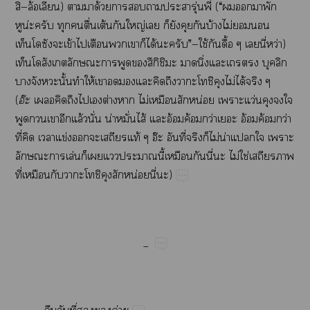
—ล้​)​​​ด้​​​​​ุ่​ี่​(​“​​​​​
น่​​​ื่​ต้​​ญ่​​​​​​บ้​ไม่​​​
​​​ข้​​​​​​ได้​​”—ใช้​​ื้​​ี่​ว่)​
​​​​​ึิ​​​ิ่​​​
​​ั้​​ให้​​​​​​​​​​​ไม่​ได้​​
(
อ๊
​​​​​ต่​​ไม่​​​น่​​ว่​​​
​​​​ล้​ั่​น่​ั่​ไส้​​อ้​ค้​ว่​​อ้​ค้​ว่​
ี่​​​ข่​​​​ท้​อ๊​​ี่​​​ไม่​น่​​​​
​​ล่​​​​​ี้​​​ี่​​ไม่​ใช่​​​
ี่​​​​​​​​น่​ี่​)
_