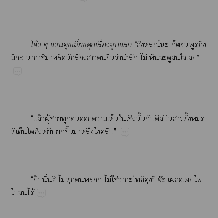
โอ้​ว่​ี่​​ื่​​
“​ณ์น่​​​​​
​​​ิม่​​ร้​​​ื่​ว่​น่​​ไม่​​​​​​”
“​ล้​ู้​​​​​​​​​ั้​​ปิ​​ั้​​
ี่​​​​ึ้​​​​”
“​อ้​ั่​​ไม่​​​​ไม่​ใช่​​​​​”
อ๊
​​ไพ่​
​​ได้