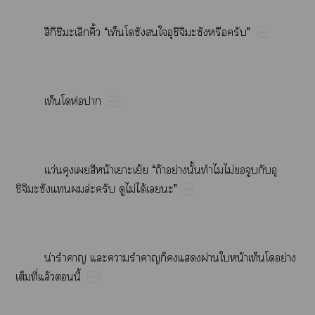
ึิ​​​ิ้​“​​​​​ิ​​​”
​ห่​
ว่​​​น้​​ย้​“​ถ้​ย่​ั้​​ไม่​​​​​
ิ​​​​ล่​​​ไม่​ได้​​”
น่​​​​​​​​ผ่​​น้​ย่​
​ี่​ล้​​ี้