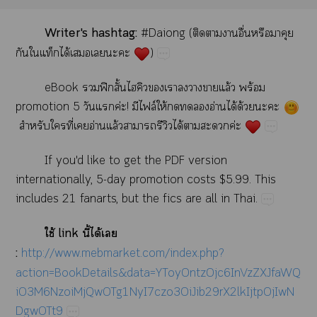
Writer's​hashtag:
#Daiong​(​​​​ื่​​​​
​ได้​​​​
)
eBook​​ฟิ​ั้​​​​​​ล้​ร้​
promotion​5​​​ค่!​​ฟล์​ให้​​​​อ่​ได้​ด้​​
​​​ี่​​อ่​ล้​​​​ได้​​​ค่
If​you'd​like​to​get​the​PDF​version​
internationally,​5-day​promotion​costs​$5.99.​This​
includes​21​fanarts,​but​the​fics​are​all​in​Thai.
ใช้​link​ี้​ได้​​
:
http://www.mebmarket.com/index.php?
action=BookDetails&data=YToyOntzOjc6InVzZXJfaWQ
iO3M6NzoiMjQwOTg1NyI7czo3OiJib29rX2lkIjtpOjIwN
DgwOTt9