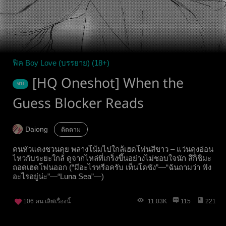
ฟิค Boy Love (บรรยาย) (18+)
[HQ Oneshot] When the
จบ
Guess Blocker Reads
Daiong
ติดตาม
คนหัวแดงชวนคุย พลางโน้มไปใกล้เฮดโฟนสีขาว – แว่นคุงอ่อน
ไหวกับระยะใกล้ ดูจากไหล่ที่เกร็งขึ้นอย่างไม่ชอบใจนัก สึกิชิมะ
ถอดเฮดโฟนออก (“มีอะไรหรือครับ เท็นโดซัง”—“ฉันถามว่า ฟัง
อะไรอยู่น่ะ”—“Luna Sea”—)
106
คน เลิฟเรื่องนี้
11.03K
115
221