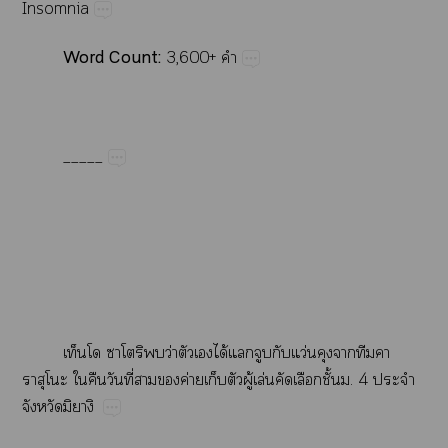
Insomnia
Word​Count:
3,600+​
_____
​​​​​ว่​​​ได้​​​​ว่​​​​
​​​ี่​​​ค่​​​ู้​ล่​​​ั้.​4​​
​