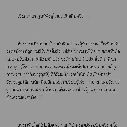
​ว่​​​​ฟั​​​​​
ั่​​ึ่​​น่​​ว่​​​​ต่​ู้​​ว่​​​​
​ี่​​​​ไม่​​ั้​​ต่​​ไม่​​พ้​ั่​​​
​​​​​ึิ​​​​

น่​​​ี่​​อ้​​
​​(​ใช้​​ว่

​​ณ์​​​ว่​​ฝ่​​​​
ว่​​​ำ​​ู่​​ี้)​ึิ​​ไม่​ปล่​ให้​ป็​ฝ่​​
​​ได้​​​​ป็​​​ู้​​–​​​​
​​​ด้​​​ไม่​​พ้​​​ร่​ู้​—​​​
ป็​​
​​​ไม่​ย้​​​​น่​​ู่​บ้​​ใช่​