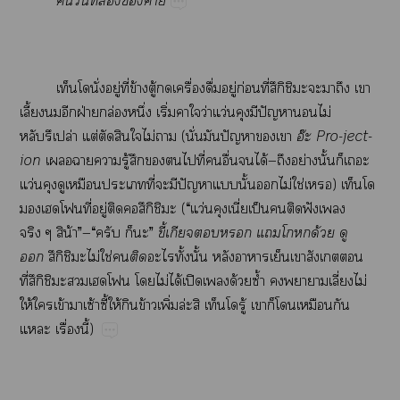
​ี่​​​ค่
​ั่​ู่​ี่​ข้​ู้​​ื่​ื่​ู่​ก่​ี่ึิ​​​​​​
ี้​​​ฝ่​ล่​ึ่​ิ่​​​ว่​ว่​​ปั​​ไม่​
ปล่​ต่​​​​ไม่​​(​ั่​​ปั​​
อ๊

Pro-ject-
ion
​​​ู้​​​​​ี่​​ื่​​ได้—​ย่​ั้​​​
ว่​​​​ี่​​​ปั​​ั้​​ไม่​ใช่​)​​
​​ี่​ู่​​ึิ​​(​“​ว่​ี่ป็​​​ฟั​​
​​น้”—“​​​”
ี้​​​​​​ด้​​

ึิ​​ไม่​ใช่​

​ั้​ั้​​​​​​​
ี่ึิ​​​​​ไม่​ได้​ปิ​​ด้​ซ้ำ​​​ี่​ไม่
ให้​​ข้​​ซ้ี้​ให้​​ข้​ิ่​ล่​​​ู้​​​​​​
​ื่​ี้)