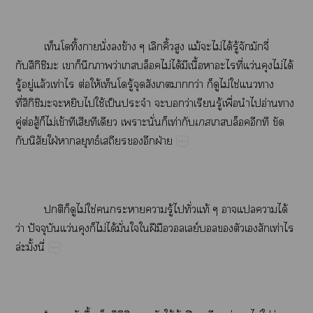
​ิ้​​ั่​​ข้​​ิ้​​ม้​​ไม่​ได้​ู้​​​ี่​
ึิ​​​​​​ว่​​ไม่​ได้​​ื้​​​ี่​ว่​ไม่​ได้​
ู้​ู่​ล้​ท่​​ต่​ให้​ู้​​​​ว่​​​ไม่​ใช่​​​
ี่ึิ​​​​​ใช้​ป็​​​​ว่​​ู้​ื่​​​อ่​​
ู่​ต่​ู้​​ไม่​ข้​​​​​​ั่​​ท่​

​​​​
​ิ​ใฝ่​​​ธ์​​​​ฝ่
​​​ไม่​ใช่​​​​ู้​​ั่​ท้​​​​ได้​
ว่​ปั​ว่​​ไม่​ได้​ั่​​​ฝี​​ย์​​​​​​ท่​​
ล่ั้ี่