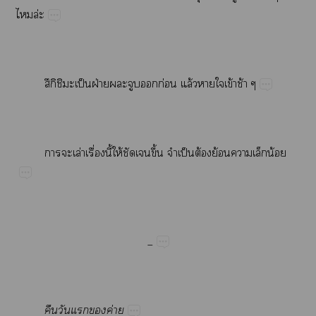
​ล่
ึิ​​ป็​ฝ่​​​​ก่​ล้​​​ข้​ช้
​​ล่​ื่​ี้​ให้​​ึ้​​ป็​ต้​ย้​​​น้
_
​​​​ค่