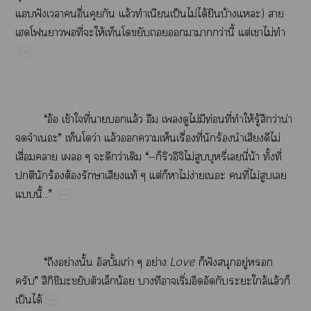
​ฟั​​​ื่​​​ล้​​​ป็​ไม่​ได้​​บ้​)​​
​​​ี่​​ให้​​​​​​ว่​ี้​ต่​​ไม่​
“​อ้​ข้​​ี่​​​ล้​​​​ไม่​​ท่​ี่​​ให้​ู้​​ว่​น่​
​”​​ว่​ล้​​​​ื่​ี่​​ร้​​​​ไม่​
ื่​​​​​ว่​​“—​ิไม่​​ี่​​ี่​น้​ั้​ี่​
​​ร้​ต้​​​ท้​ต่​​​ไม่​ง่​​ี่​ไม่​​​
​ี้...”
“​​ย่​ั้​ั้ก่​ย่
Love
​​ฟั​​ู่​​
”​ึิ​​​​​น้​​​​ิ่​​​​​ล้​ล้​​
ป็​ได้