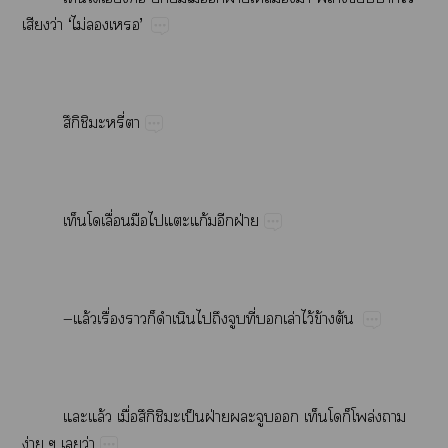
​ว่​‘​ไม่​​’
ึิ​​ี่​
​ื่​​​​ก้​​ฝ่
—ล้​ื่​​​​​​​​ี่​​ล่​ไว้​ข้​ต้
​ล้​ื่ึิ​​ป็​ฝ่​​​​​​ล่​​
ง่​​ว่