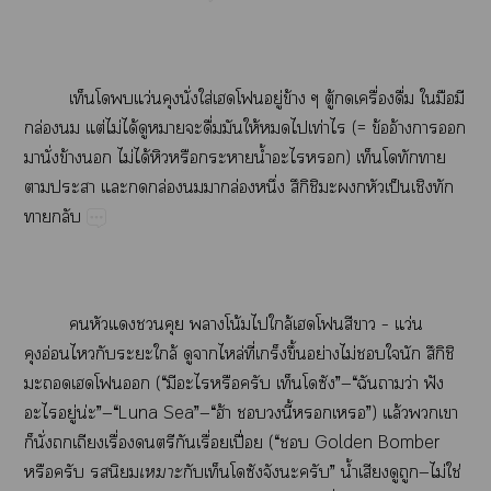
​​ว่​ั่​ใส่​​ู่​ข้​ู้​​ื่​ื่​​​​
ล่​​ต่​ไม่​ได้​​​​ื่​​ให้​​​ท่​​(=​ข้​อ้​​​
​ั่​ข้​​ไม่​ได้​​​​น้ำ​​)​​​​
​​​​ล่​​​ล่​ึ่​ึิ​​​​ป็​​​
​
​​​​​​โน้​​ล้​​​​–​ว่​
อ่​​​​ล้​​​ล่​ี่​​ึ้​ย่​ไม่​​​​ึิ​
​​​​(​“​​​​​​”—“​​​ว่​ฟั​
​ู่น่”—“Luna​Sea”—“​ฮ้​​​ี้​​”)​ล้​​​
​ั่​​​ื่​​​ื่​ปื่​(​“​​Golden​Bomber​
​​​

​​​​”​น้ำ​​​—ไม่​ใช่​