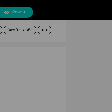
อ่านเลย
นิยายโรแมนติก
18+