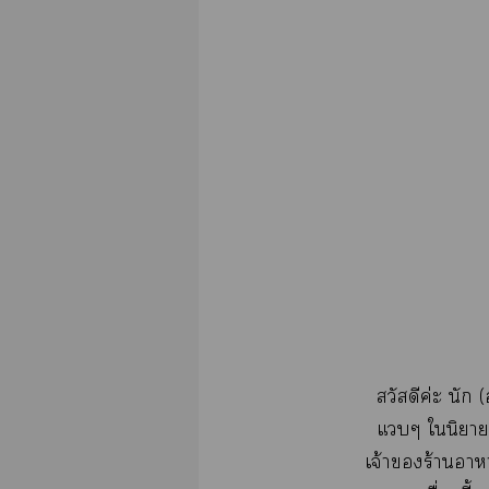
สวัสดีค่ะ นัก
แๆ ในิยาย
เจ้าร้านา