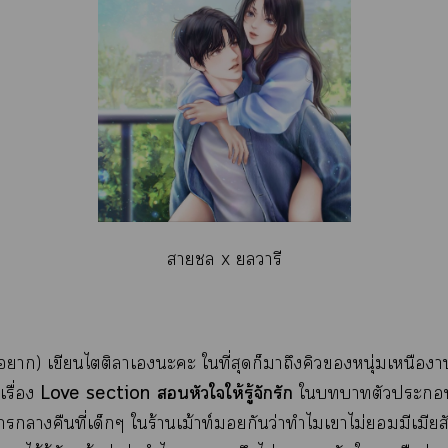
า x วารี
 (า) เขียนไติลาเะะ ใที่สุดก็าถึงคิวหนุ่มเหนือา
Love section หัวใให้รู้จักรัก
เรื่อง
ใาตัวะเ
าาคืนที่เด็กๆ ใร้านเม้าท์ยกันว่าทำไมเาไม่มีเมียส