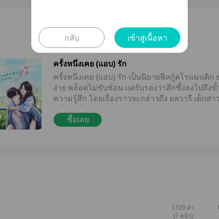
กลับ
เข้าสู่เนื้อหา
ครั้งหนึ่งเคย (แอบ) รัก
ครั้งหนึ่งเคย (แอบ) รัก เป็นนิยายฟีลกู้ดโรแมนติก 
ง่าย พล็อตไม่ซับซ้อน แต่รับรองว่าลึกซึ้งลงไปถึงขั้
ความรู้สึก โดยเรื่องราวจะกล่าวถึง ยลวารี เด็กสาวผ
คลั่งรักพี่ชายบ้านใกล้ ทว่าวันหนึ่งความรู้สึกดีๆ กล
ซื้อเลย
อันต้องจบลงด้วยสถานการณ์บางอย่าง จนกระทั่งส
กว่าปีต่อมา เธอและเขาได้วนกลับมาเจอกันอีกครั้
หากแต่คราวนี้เรื่องราวกลับเปลี่ยนแปลงไปจากเดิ
อาจเพราะหัวใจใครบางคนเริ่มเปลี่ยนไป หรืออาจ
เพราะใครบางคนเริ่มรู้หัวใจตัวเอง... ขณะที่ทุกท่า
อ่านนิยายเรื่องนี้ อยากให้ลองย้อนเวลากลับไปถึงช
เวลาในอดีต นึกถึงความรักครั้งแรกของตัวเองแล
ดื่มด่ำไปกับเรื่องราวความรักในนิยายเรื่องนี้ดูนะ
ความรักไม่ว่าจะเกิดขึ้นตอนไหน ไม่ว่าจะสมหวังห
1729 คำ
(7 หน้า)
ไม่ แน่นอนว่ามันจะยังงดงามและเบ่งบานอยู่ในใจ