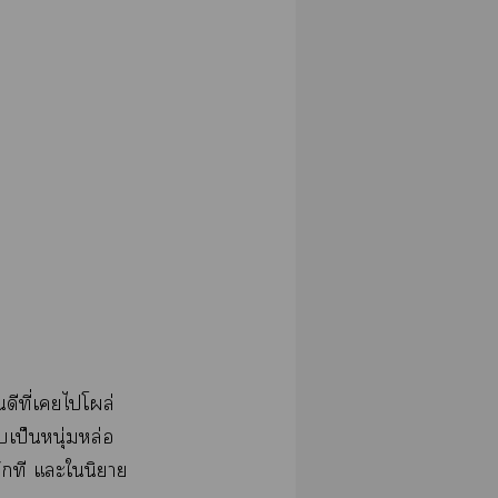
ดีที่เไโผล่
ป็นหนุ่มหล่อ
ักที แะในิยาย