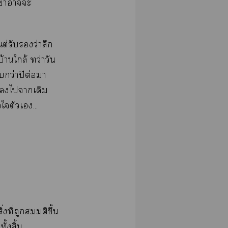
เาาะ
ต่รับว่าลึก
บ้านใกล้ ทว่าวัน
บกว่าปีต่อมา
ไาเดิม
ตัวเ...
่งที่ถูกสมมติขึ้น
้งสิ้น