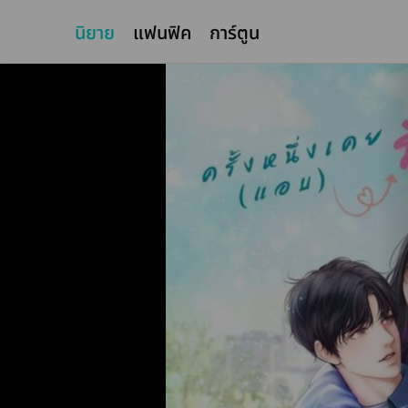
นิยาย
แฟนฟิค
การ์ตูน