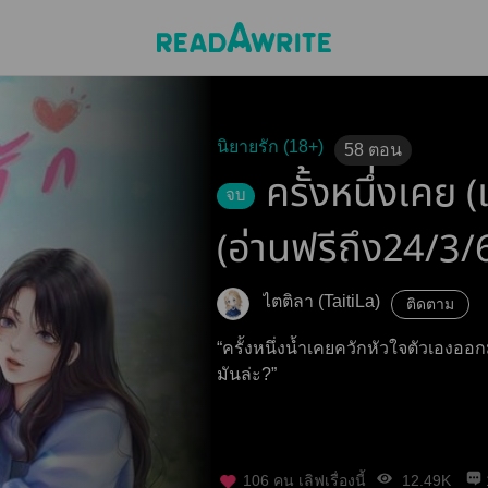
นิยายรัก (18+)
58
ตอน
ครั้งหนึ่งเคย 
จบ
(อ่านฟรีถึง24/3/
ไตติลา (TaitiLa)
ติดตาม
“ครั้งหนึ่งน้ำเคยควักหัวใจตัวเองออก
มันล่ะ?”
106
คน เลิฟเรื่องนี้
12.49K