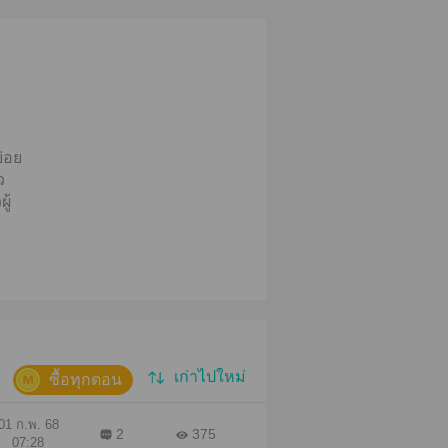
ย่อย
ว
ู้
ับมี
ิบ
ง
ม
นได้
่วง
เก่าไปใหม่
ะ
ซื้อทุกตอน
คะ
รือ
01 ก.พ. 68
2
375
07:28
เรา