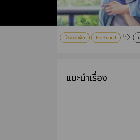
โรแมนติก
Feel good
แนะนำเรื่อง