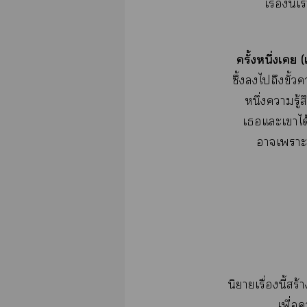
เรื่องนี้
ครั้งหนึ่งเ 
ซึ้งไถึงขั้ว
หนึ่งารู
เแะเาได
าเาะห
นิยายเรื่องนี้สร
เพื่อ