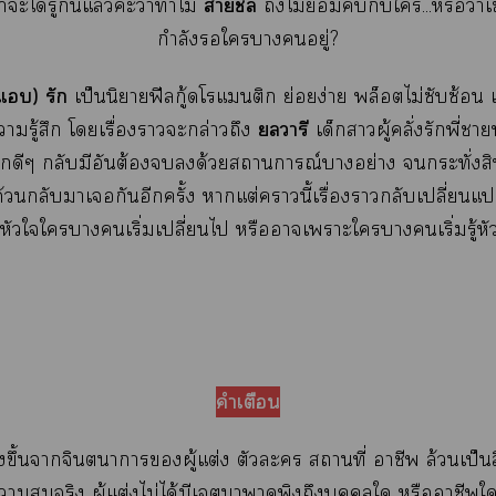
า
เาะได้รู้กันแล้วค่ะว่าทำไม
ถึงไม่กับใ...หรือว่า
กำลังใาอยู่?
(แ) รัก
เป็นนิยายฟีลกู้ดโแติก ย่อยง่าย พล็อตไม่ซับซ้อน แ
วารี
ารู้สึก โเรื่องาะกล่าวถึง
เด็กาผู้คลั่งรักพี่า
้สึกดีๆ กลับมีอันต้องด้วยสถานการณ์าอย่าง กระทั่งสิ
้กลับาเกันอีกครั้ง าแต่านี้เรื่องากลับเปลี่ยนแ
ัวใใาเริ่มเปลี่ยนไ หรือาเาะใาเริ่มรู้หัวใ
คำเตือน
้างขึ้นาจินตนาการผู้แต่ง ตัวะ สถานที่ าชีพ ล้วนเป็นสิ
าสมจริง ผู้แต่งไม่ได้มีเาาพิงถึงบุคคลใ หรือาชีพใทั