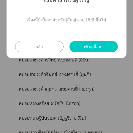
เนื้อหาสำหรับผู้ใหญ่
หม่อม*
เป็นชั้นเทียบเคียงสามัญชน
เรื่องนี้มีเนื้อหาสำหรับผู้ใหญ่ อายุ 18 ปี ขึ้นไป
ตัวะหลัก
กลับ
เข้าสู่เนื้อหา
หม่อมาวงศ์วิทย์ เศานติ์ (จีมิน)
หม่อมาวงศ์กรินทร์ เศานติ์ (ยุนกิ)
หม่อมาวงศ์กฤษ เศานติ์ (กุก)
หม่อมศศิธร ชนัศชัย (โ)
หม่อมฐินันรเศ ณัฏฐวิราม (จิน)
หม่อมฐิะนันท์า ณัฏฐวิราม (แทฮ)