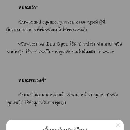
หม่อมเจ้า*
เป็นะล่างสุดสกุละบรมวงศานุวงศ์ ผู้ที่
มีะาาาที่พ่อหรือแม่ไม่ใช่ะองค์เจ้า
หรือะาาเป็นสามัญชน ใช้คำนำหน้าว่า 'ท่านา' หรือ
'ท่านหญิง' ใช้าาศัพท์ใาพูดเพียงแต่ไม่ต้องเติม 'ะ'
หม่อมาวงศ์*
เป็นที่ถัดาาหม่อมเจ้า เรียกนำหน้าว่า 'คุณา' หรือ
'คุณหญิง' ใช้คำสุภาพใาพูดคุย
×