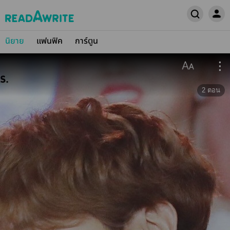
นิยาย
แฟนฟิค
การ์ตูน
2
ตอน