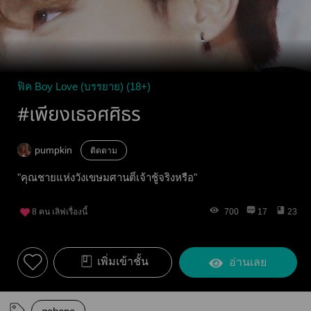
ฟิค Boy Love (บรรยาย) (18+)
#เพียงเธอศศิธร
pumpkin
ติดตาม
"คุณชายแห่งวังเขษมศานติ์้เจ้าชู้จริงหรือ"
8
คน เลิฟเรื่องนี้
700
17
23
เพิ่มเข้าชั้น
อ่านเลย