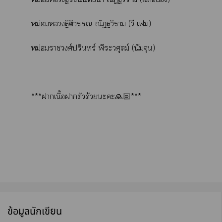
หม่อมฐิติวร ณัฏฐวิราม (วี เฟม)
หม่อมาวงศ์ปรินทร์ พีะวศุตม์ (นัมจุน)
***าเนื้อาตัวด้วยะะ🙏🏻***
ข้อมูลนักเขียน