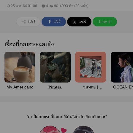
25 ส.ค. 64 01:06
4
90
4993 คำ (20 หน้า)
แชร์
แชร์
แชร์
Line it
เรื่องที่คุณอาจจะสนใจ
My Americano
𝐏𝐢𝐫𝐚𝐭𝐞𝐬.
วลทกฮ |
OCEAN E
#allhopefest
“มาเป็นคนแรกที่โดเนทให้กำลังใจนักเขียนกันเถอะ”