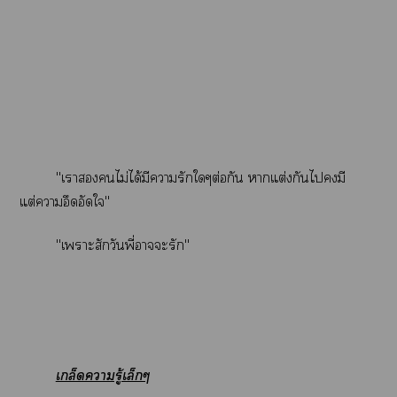
"เาไม่ได้มีารักใๆต่อกัน าแต่งกันไมี
แต่าอึดอัดใ"
"เาะสักวันพี่าะรัก"
เกล็ดารู้เล็กๆ