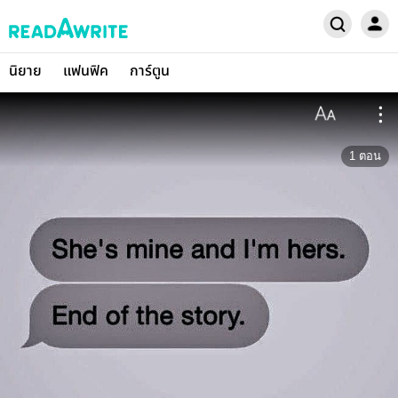
นิยาย
แฟนฟิค
การ์ตูน
1
ตอน