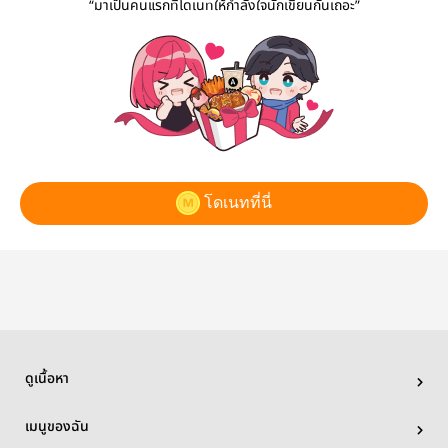
“มาเป็นคนแรกที่โดเนทให้กำลังใจนักเขียนกันเถอะ”
โดเนทที่นี่
ดูเนื้อหา
เมนูของฉัน