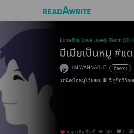
นิยาย Boy Love Lovely Room (20+)
มีเมียเป็นหมู #แด
I'M WANNABLE
ติดตาม
แดนิค:ไอหมูโว้ยยยย!!!!! วี:กู
4
คน เลิฟเรื่องนี้
684
4