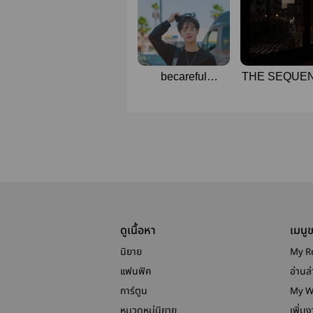
becareful
THE SEQUE
(DANHWI)
[#DanHwi]
ดูเนื้อหา
เมนู
นิยาย
My R
แฟนฟิค
อ่านล่
การ์ตูน
My W
หมวดหมู่นิยาย
เพิ่ม