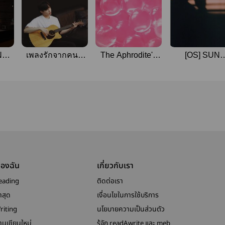
NCE
เพลงรักจากคนที่
The Aphrodite's
[OS] SUN
เธอไม่รัก
Son | Winkhwi
KISSED
|Donghyun-
Daehwi
ของฉัน
เกี่ยวกับเรา
eading
ติดต่อเรา
าสุด
เงื่อนไขในการใช้บริการ
riting
นโยบายความเป็นส่วนตัว
งานเขียนใหม่
รู้จัก readAwrite และ meb