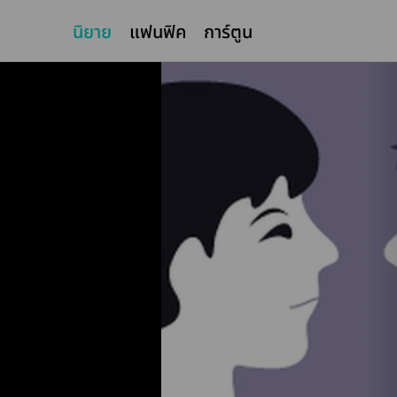
นิยาย
แฟนฟิค
การ์ตูน