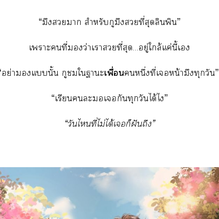
“มึงา สำหรับกูมึงที่สุดลินพิน”
เาะคนที่ว่าเาที่สุด…อยู่ใกล้แค่นี้เ
เพื่อน
“อย่าแนั้น กูใาะ
หนึ่งที่เหน้ามึงทุกวัน”
“เรียนะเกันทุกวันได้ไ”
“วันไที่ไม่ได้เก็ฝันถึง”