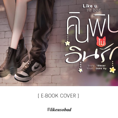
[ E-BOOK COVER ]
#𝒍𝒊𝒌𝒆𝒖𝒔𝒐𝒃𝒂𝒅