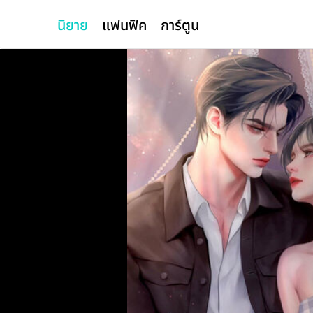
นิยาย
แฟนฟิค
การ์ตูน