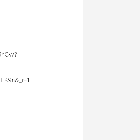
RnCv/?
JFK9n&_r=1