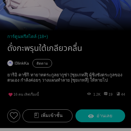
การ์ตูนฟรีสไตล์ (18+)
ดั่งกะพรุนใต้เกลียวคลื่น
l3linkKa
ติดตาม
ยาริอิ คาซึกิ ทายาทตระกูลยากูซ่า [ซุยเกทสึ] ผู้ชิงชังตระกูลของ
ตนเอง กำลังค่อยๆ วางแผนทำลาย [ซุยเกทสึ] ให้หายไป
16
คน เลิฟเรื่องนี้
1.2K
19
44
เพิ่มเข้าชั้น
อ่านเลย