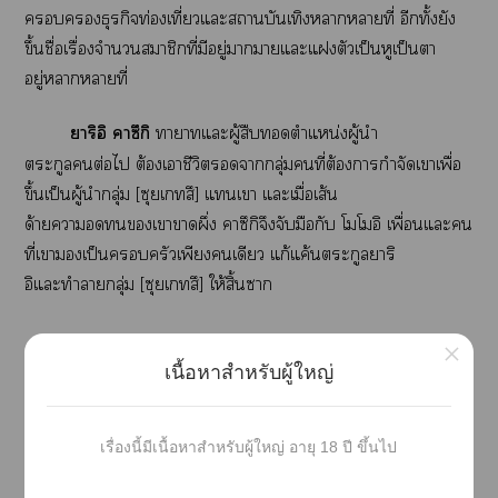
ธุรกิจท่องเที่ยวแะสถานบันเทิงาาที่ อีกทั้งยัง
ขึ้นชื่อเรื่องจำนวนสมาชิกที่มีอยู่าาแะแตัวเป็นหูเป็นา
อยู่าาที่
าริอิ าซึกิ
าาแะผู้สืบตำแหน่งผู้นำ
ตระกูลต่อไ ต้องเาชีวิตากลุ่มคนที่ต้องการกำจัดเาเพื่อ
ขึ้นเป็นผู้นำกลุ่ม [ซุยเทสึ] แเา แะเมื่อเส้น
ด้ายาเาาผึ่ง าซึกิจึงจับมือกับ โโอิ เพื่อนแะคน
ที่เางเป็นครัวเพียงเดียว แก้แค้นตระกูลาริ
อิแะทำากลุ่ม [ซุยเทสึ] ให้สิ้นา
×
เนื้อหาสำหรับผู้ใหญ่
Trigger & Content Warning
เรื่องนี้มีเนื้อหาสำหรับผู้ใหญ่ อายุ 18 ปี ขึ้นไป
แสล์