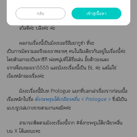
Talk
กลับ
เข้าสู่เนื้อหา
สวัสดีค่ะ บลิ๊งค่ะ ค่ะ
านเรื่องนี้เป็นมัะริธีมยากูซ่า ที่ะ
เป็นามัดริเาาๆ ใธีมเดียวกันอยู่ใเรื่องนี้ค่ะ
โตัวเะเป็นาซึกิ พ่อหนุ่มที่ได้ชื่อเล่น อั้ยต้าวแ
าเพื่อนเา5555 แะมัะเรื่องนี้เป็น BL ค่ะ แต่ไม่ใช่
ฌ็หลักเรื่องค่ะ
มัะเรื่องนี้มี Prologue แที่เล่าเรื่องาก่อนเนื้อ
เรื่องหลักใชื่อ
ดั่งะพรุนใต้เกลียวคลื่น < Prologue >
ซึ่งมีเป็น
แรูปเล่มาาาาคอมิคค่ะ
าาติดามัะเรื่องนี้า #ดั่งะพรุนใต้เกลียวคลื่น
 X ได้เะะ