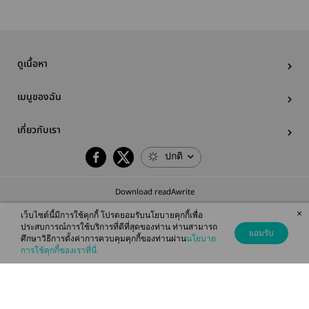
ดูเนื้อหา
เมนูของฉัน
เกี่ยวกับเรา
ปกติ
Download readAwrite
×
เว็บไซต์นี้มีการใช้คุกกี้ โปรดยอมรับนโยบายคุกกี้เพื่อ
ประสบการณ์การใช้บริการที่ดีที่สุดของท่าน ท่านสามารถ
ยอมรับ
ศึกษาวิธีการตั้งค่าการควบคุมคุกกี้ของท่านผ่าน
นโยบาย
© 2026 readAwrite.com by MEB Corporation Public Company Limited
การใช้คุกกี้ของเราที่นี่
This site is protected by reCAPTCHA and the Google
Privacy Policy
and
Terms of Service
apply.