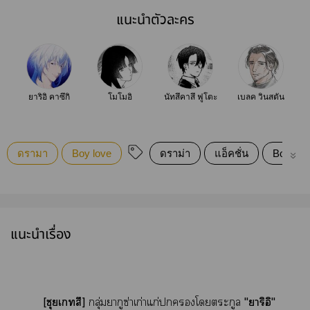
แนะนำตัวละคร
ยาริอิ คาซึกิ
โมโมอิ
นัทสึคาสึ ฟูโตะ
เบลค วินสตัน
ดรามา
Boy love
ดราม่า
แอ็คชั่น
Boylove
แนะนำเรื่อง
[ซุยเทสึ]
กลุ่มยากูซ่าเก่าแก่โตระกูล
"าริอิ"