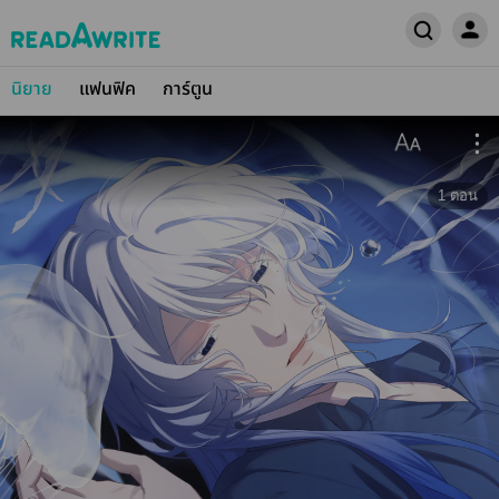
นิยาย
แฟนฟิค
การ์ตูน
1
ตอน