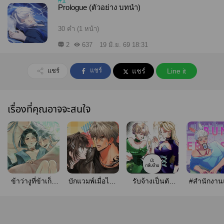
#1
Prologue (ตัวอย่าง บทนำ)
30 คำ (1 หน้า)
2
637
19 มิ.ย. 69 18:31
แชร์
แชร์
แชร์
Line it
เรื่องที่คุณอาจจะสนใจ
ข้าว่างูที่ข้าเก็บ
บักแวมพ์เมื่อไหร่
รับจ้างเป็นตัว
#สำนักงา
มามัน…
จะหยุดมุ่ง
อิจฉาในมังฮวา
โรแมนซ์
แฟนตาซี