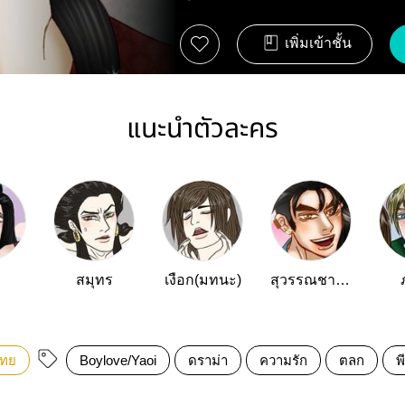
เพิ่มเข้าชั้น
แนะนำตัวละคร
สมุทร
เงือก(มทนะ)
สุวรรณชาตรี
ไทย
Boylove/Yaoi
ดราม่า
ความรัก
ตลก
พ