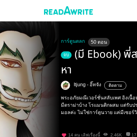
การ์ตูนตลก
50
ตอน
(มี Ebook) พี
จบ
หา
Itjung - อิ๊ทจัง
ติดตาม
พระอภัยมณีเวอร์ชั่นสลับเพศ อิงเนื
มีดราม่าบ้าง โรแมนติกผสม แต่รับประก
มอลค่ะ ไม่ใช่การ์ตูนวาย แค่มีเซอร์
14
คน เลิฟเรื่องนี้
2.46K
17