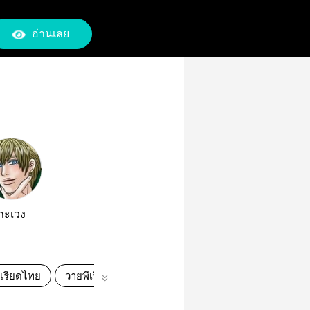
อ่านเลย
ภะเวง
ีเรียดไทย
วายพีเรียด
แฟนตาซี
เวทมนตร์
ผจญภัย