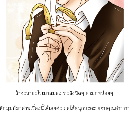
ถ้าะาะไเา ทะลึ่งนิดๆ าหน่อยๆ
ีหักมุมก็าอ่านเรื่องนี้ได้เค่ะ ให้สนุกะะ คุณค่าาา