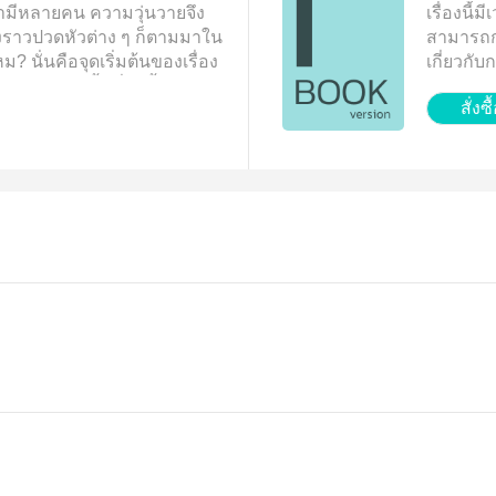
สามีหลายคน ความวุ่นวายจึง
เรื่องนี
่องราวปวดหัวต่าง ๆ ก็ตามมาใน
สามารถกดท
ไหม? นั่นคือจุดเริ่มต้นของเรื่อง
เกี่ยวกั
ได้ ณ บัดนี้ (เรื่องนี้จริง ๆ
จ้า
สั่งซื
มณีค่ะ แต่เป็นเวอร์ชั่นสลับ
้เป็นเรื่องนอมอลค่ะ ไม่ใช่
ีเซอร์วิสเฉย ๆ