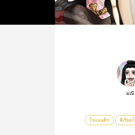
มณี
โรแมนติก
พีเรียด