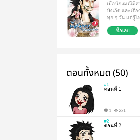
เมื่อน้องมณีมี
บังเกิด และเรื
ทุก ๆ วัน แต่รู้
ป่วนฮา เชิญรับชม
ซื้อเลย
ล้อเลียนพระอภัย
เพศ) ปล.เรื่องนี
การ์ตูนวาย แค่ม
ตอนทั้งหมด (50)
#1
ตอนที่ 1
1
221
#2
ตอนที่ 2