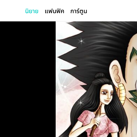
นิยาย
แฟนฟิค
การ์ตูน