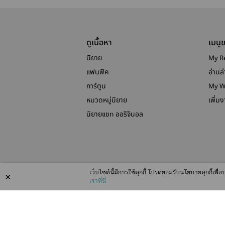
ดูเนื้อหา
เมนู
นิยาย
My R
แฟนฟิค
อ่านล่
การ์ตูน
My W
หมวดหมู่นิยาย
เพิ่ม
นิยายแชท ออริจินอล
เว็บไซต์นี้มีการใช้คุกกี้ โปรดยอมรับนโยบายคุกกี้เพ
×
เราที่นี่