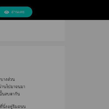
อ่านเลย
ัวาส่วน
ินผ่านไาา
ั้นตากัน
่นั่งอยู่ริม