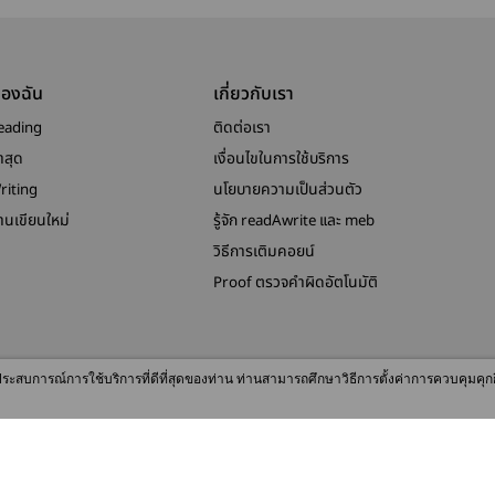
ของฉัน
เกี่ยวกับเรา
eading
ติดต่อเรา
าสุด
เงื่อนไขในการใช้บริการ
riting
นโยบายความเป็นส่วนตัว
งานเขียนใหม่
รู้จัก readAwrite และ meb
วิธีการเติมคอยน์
Proof ตรวจคำผิดอัตโนมัติ
© 2026 readAwrite.com by MEB Corporation Public Company Limited
ื่อประสบการณ์การใช้บริการที่ดีที่สุดของท่าน ท่านสามารถศึกษาวิธีการตั้งค่าการควบคุมคุก
This site is protected by reCAPTCHA and the Google
Privacy Policy
and
Terms of Service
apply.