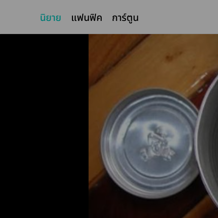
นิยาย
แฟนฟิค
การ์ตูน