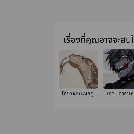
เรื่องที่คุณอาจจะสน
รักปานจะแหกตูด
The Beast เหย
ดม(YAOI)
เดรัจฉาน