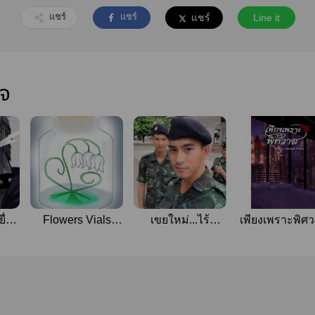
แชร์
แชร์
แชร์
Line it
ใจ
ื่อ
Flowers Vials
เขยใหม่...ไร้
เพียงเพราะพิศ
[Omegaverse]
ศักดินา ( / อ่านฟรี )
(Yaoi)