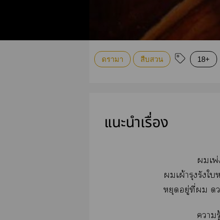
ดรามา
สืบสวน
18+
แนะนำเรื่อง
เพ่ง
เผ้ารุงรังใ
หยุดอยู่ที่
ารู