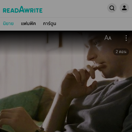
นิยาย
แฟนฟิค
การ์ตูน
2
ตอน