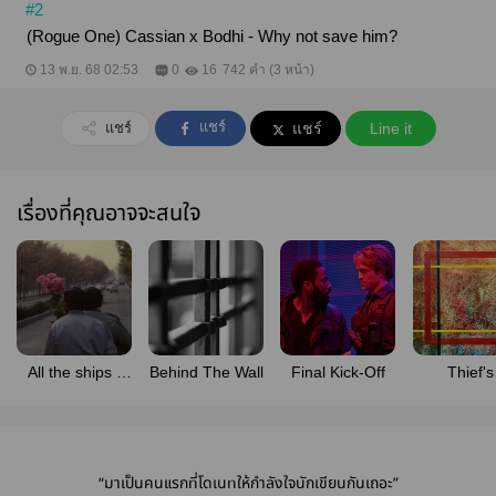
#2
(Rogue One) Cassian x Bodhi - Why not save him?
13 พ.ย. 68 02:53
0
16
742 คำ (3 หน้า)
แชร์
แชร์
แชร์
Line it
เรื่องที่คุณอาจจะสนใจ
All the ships I
Behind The Wall
Final Kick-Off
Thief's
wrote 💬
“มาเป็นคนแรกที่โดเนทให้กำลังใจนักเขียนกันเถอะ”