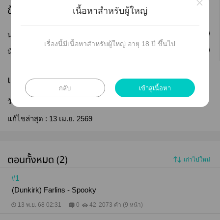
×
ข้อมูลนักเขียน
เนื้อหาสำหรับผู้ใหญ่
ติดตาม
นามปากกา :
HardyLow
เรื่องนี้มีเนื้อหาสำหรับผู้ใหญ่ อายุ 18 ปี ขึ้นไป
ติดตาม
นักเขียน :
HardyLow
เผยแพร่
กลับ
เข้าสู่เนื้อหา
วันที่เผยแพร่ :
08 ส.ค. 2564
แก้ไขล่าสุด :
13 เม.ย. 2569
ตอนทั้งหมด (2)
เก่าไปใหม่
#1
(Dunkirk) Farlins - Spooky
13 พ.ย. 68 02:31
0
42
2073 คำ (9 หน้า)