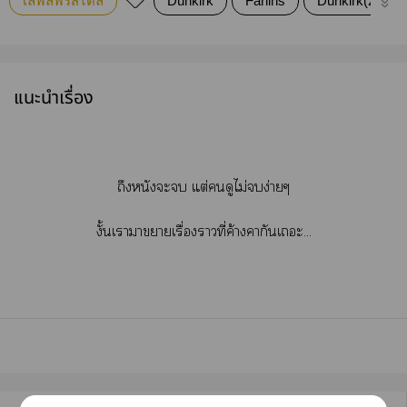
เลิฟลี่ฟรีสไตล์
Dunkirk
Farlins
Dunkirk(2017)
แนะนำเรื่อง
ถึงหนังะ แต่ดูไม่ง่ายๆ
งั้นเาาาเรื่องาที่ค้างคากันเะ...