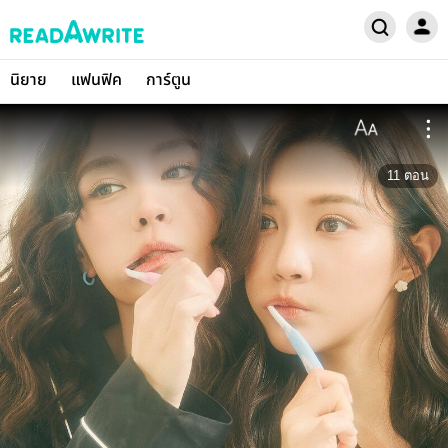
นิยาย
แฟนฟิค
การ์ตูน
11
ตอน