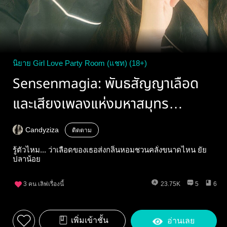
นิยาย Girl Love Party Room (แชท) (18+)
Sensenmagia: พันธสัญญาเลือด
และเสียงเพลงแห่งมหาสมุทร
#JayGin
Candyziza
ติดตาม
รู้ตัวไหม... ว่าเลือดของเธอส่งกลิ่นหอมชวนคลั่งขนาดไหน ยัย
ปลาน้อย
3
คน เลิฟเรื่องนี้
23.75K
5
6
เพิ่มเข้าชั้น
อ่านเลย