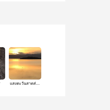
r
แสงตะวันสาดส่อง
ในฤดูใบไม้ผลิ(เซวี
ยนหยาง)