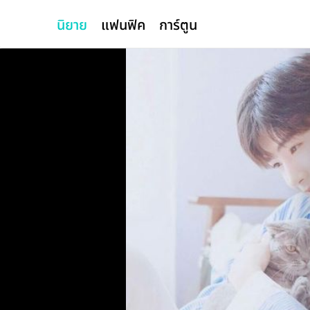
นิยาย
แฟนฟิค
การ์ตูน