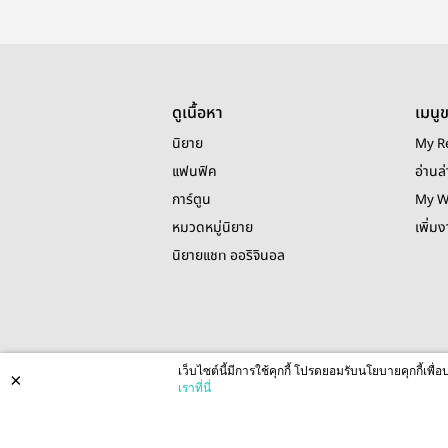
ดูเนื้อหา
เมนู
นิยาย
My R
แฟนฟิค
อ่านล่
การ์ตูน
My W
หมวดหมู่นิยาย
เพิ่ม
นิยายแชท ออริจินอล
เว็บไซต์นี้มีการใช้คุกกี้ โปรดยอมรับนโยบายคุกกี้เพ
×
เราที่นี่