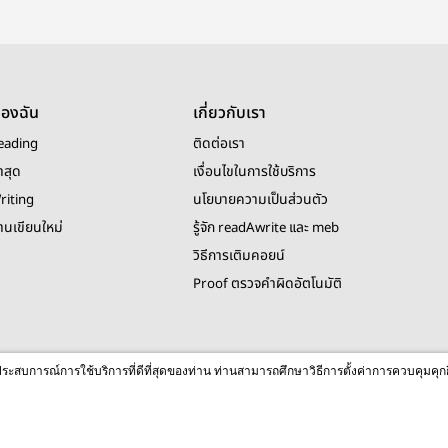
ของฉัน
เกี่ยวกับเรา
eading
ติดต่อเรา
าสุด
เงื่อนไขในการใช้บริการ
riting
นโยบายความเป็นส่วนตัว
งานเขียนใหม่
รู้จัก readAwrite และ meb
วิธีการเติมคอยน์
Proof ตรวจคำผิดอัตโนมัติ
© 2026 readAwrite.com by MEB Corporation Public Company Limited
ื่อประสบการณ์การใช้บริการที่ดีที่สุดของท่าน ท่านสามารถศึกษาวิธีการตั้งค่าการควบคุมคุก
This site is protected by reCAPTCHA and the Google
Privacy Policy
and
Terms of Service
apply.