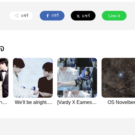
แชร์
แชร์
แชร์
Line it
ใจ
ชาย
We'll be alright....
[Vardy X Earnest] -
OS Novelbe
#เซวียนหยาง
Brother like you -