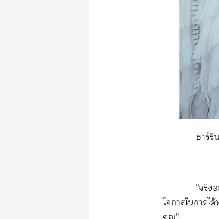
ธาร์ริ
"จริงอ
โาใาได้
คุณ"