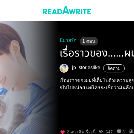
นิยายรัก
1
ตอน
เรื่อราวของ......ผ
jp_storieslike
ติดตาม
เรื่องราวของผมที่เต็มไปด้วยความสุขเเละความเ
จริงไปหน่อย เเต่ใครจะเชื่อว่ามันคือเร
2
คน เลิฟเรื่องนี้
647
3