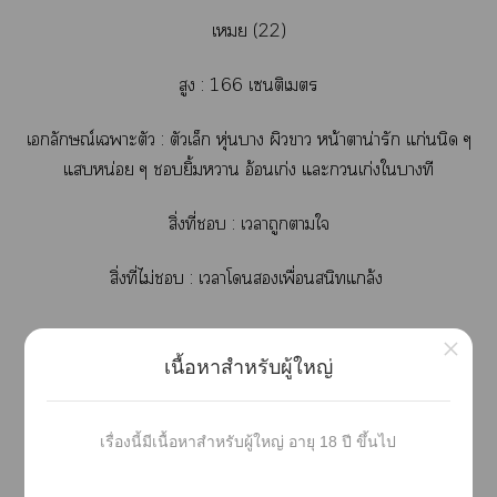
เย (22)
สูง : 166 เซนติเมตร
เลักษณ์เาะตัว : ตัวเล็ก หุ่นา ผิวา หน้าตาน่ารัก แก่นนิด ๆ
แหน่อย ๆ ยิ้มา อ้อนเก่ง แะเก่งใบางที
สิ่งที่ : เาถูกาใ
สิ่งที่ไม่ : เาโเพื่อนสนิทแกล้ง
×
เนื้อหาสำหรับผู้ใหญ่
__________________________________________________
_____________
เรื่องนี้มีเนื้อหาสำหรับผู้ใหญ่ อายุ 18 ปี ขึ้นไป
นิยายเรื่องนี้แต่งขึ้นาจินตนาการ ตัวะ สถานที่ องค์กร ล้วน