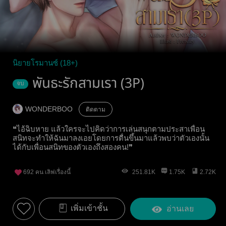
นิยายโรมานซ์ (18+)
พันธะรักสามเรา (3P)
จบ
WONDERBOO
ติดตาม
❝ไอ้ฉิบหาย แล้วใครจะไปคิดว่าการเล่นสนุกตามประสาเพื่อน
สนิทจะทำให้ฉันมาลงเอยโดยการตื่นขึ้นมาแล้วพบว่าตัวเองนั้น
ได้กับเพื่อนสนิทของตัวเองถึงสองคน!❞
692
คน เลิฟเรื่องนี้
251.81K
1.75K
2.72K
เพิ่มเข้าชั้น
อ่านเลย