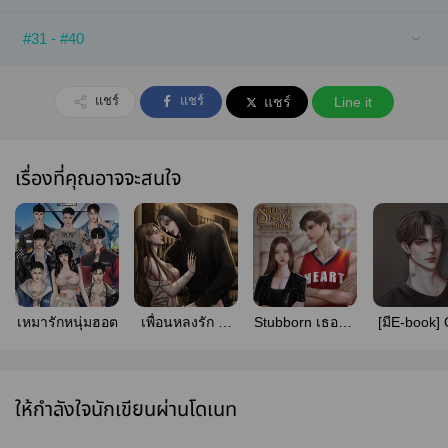
#31 - #40
แชร์
แชร์
แชร์
Line it
เรื่องที่คุณอาจจะสนใจ
เหมารักหนุ่มฮอต
เพื่อนหลงรัก 🔥
Stubborn เธอขา
[มีE-book] 
(มี Ebook)
อย่ามายั่วให้รัก
Euro เพื่
(มี E Book)
สนิท(คิดไม่ซ
ให้กำลังใจนักเขียนผ่านโดเนท