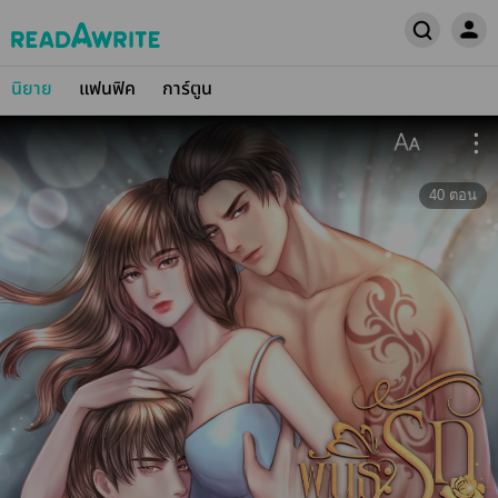
นิยาย
แฟนฟิค
การ์ตูน
40
ตอน