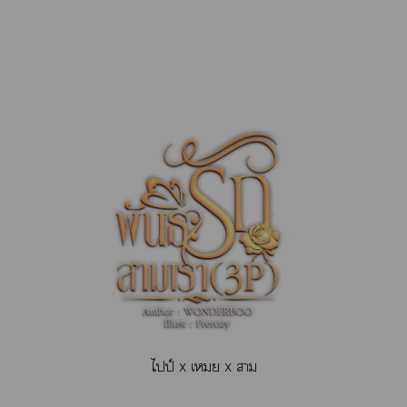
ไป์ x เย x า