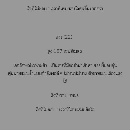
สิ่งที่ไม่ : เาที่เยใอื่นากว่า
า (22)
สูง 187 เซนติเมตร
เลักษณ์เาะตัว : เป็นคนที่มีร่าน่าเข้าา ยิ้มอุ่น
หุ่นาแล้ำแกำลังดี ๆ ไม่าไม่า ตัวาแเรืองแสง
ได้
สิ่งที่ : เย
สิ่งที่ไม่ : เาที่โเยขัดใ