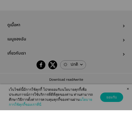
ดูเนื้อหา
เมนูของฉัน
เกี่ยวกับเรา
ปกติ
Download readAwrite
×
เว็บไซต์นี้มีการใช้คุกกี้ โปรดยอมรับนโยบายคุกกี้เพื่อ
ประสบการณ์การใช้บริการที่ดีที่สุดของท่าน ท่านสามารถ
ยอมรับ
ศึกษาวิธีการตั้งค่าการควบคุมคุกกี้ของท่านผ่าน
นโยบาย
© 2026 readAwrite.com by MEB Corporation Public Company Limited
การใช้คุกกี้ของเราที่นี่
This site is protected by reCAPTCHA and the Google
Privacy Policy
and
Terms of Service
apply.