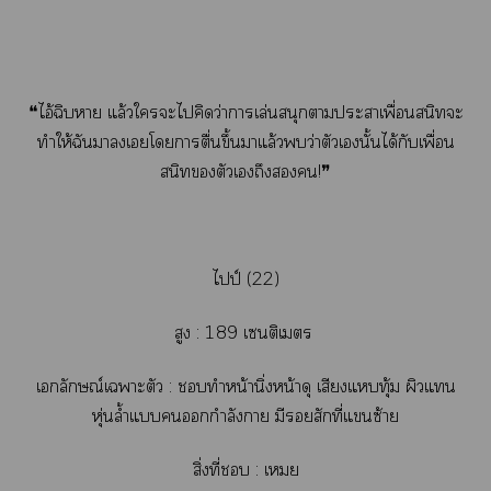
❝ไอ้ฉิบา แล้วใะไคิดว่าาเล่นสนุกาะาเพื่อนสนิทะ
ทำให้ฉันาเโาตื่นขึ้นาแล้วว่าตัวเนั้นได้กับเพื่อน
สนิทตัวเถึง!❞
ไป์ (22)
สูง : 189 เซนติเมตร
เลักษณ์เาะตัว : ทำหน้านิ่งหน้าดุ เสียงแทุ้ม ผิวแ
หุ่นล้ำแกำลังา มีสักที่แซ้าย
สิ่งที่ : เย