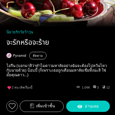
นิยายรักวัยว้าวุ่น
จะรักหรือจะร้าย
Pyramid
ติดตาม
ไอรีน (บอกมาสิว่าทำไมดาวมหาลัยอย่างฉันจะต้องไปหวั่นไหว
กับนายด้วย) บ็อบบี้ (ก็เพราะเธอถูกเดือนมหาลัยเขี่ยทิ้งน่ะสิ ใช่
มั้ยคุณดาว...)
2
คน เลิฟเรื่องนี้
1.04K
3
12
เพิ่มเข้าชั้น
อ่านเลย