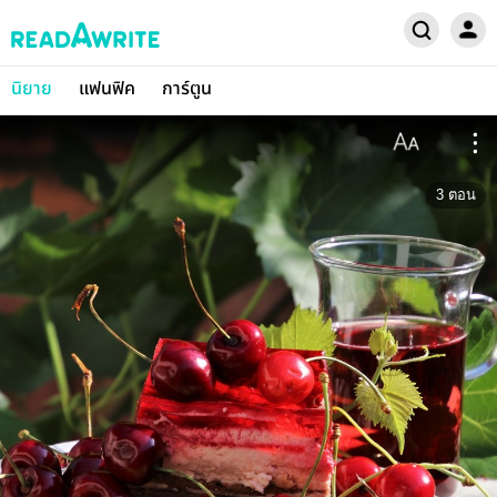
นิยาย
แฟนฟิค
การ์ตูน
3
ตอน