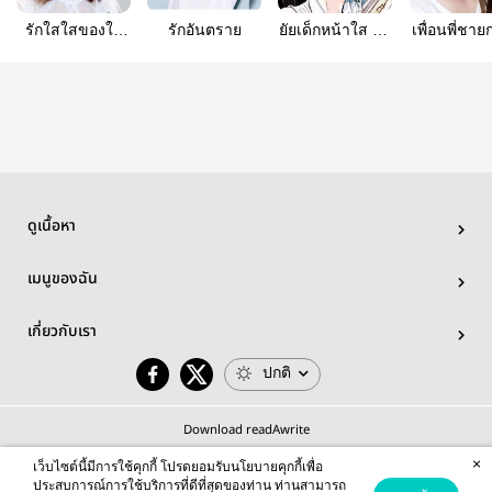
รักใสใสของใย
รักอันตราย
ยัยเด็กหน้าใส ฝัน
เพื่อนพี่ชา
เจ้าเสน่ห์
ใจนายขี้เก๊ก
มาเป็นแฟ
ดูเนื้อหา
เมนูของฉัน
เกี่ยวกับเรา
ปกติ
Download readAwrite
×
เว็บไซต์นี้มีการใช้คุกกี้ โปรดยอมรับนโยบายคุกกี้เพื่อ
ประสบการณ์การใช้บริการที่ดีที่สุดของท่าน ท่านสามารถ