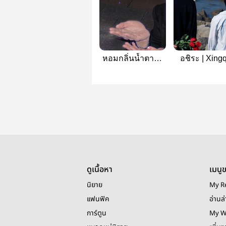
หอมกลิ่นน้ำตาล |
อชิระ | Xing
XingQiu
ดูเนื้อหา
เมนู
นิยาย
My R
แฟนฟิค
อ่านล่
การ์ตูน
My W