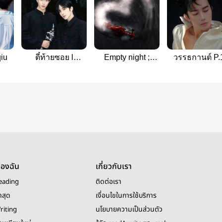
qiu
ตี๋ท้ายซอย l
Empty night ;
วรรธกานต์ P.
Xingqiu
nothing definite|
xingqiu
XingQiu
ของฉัน
เกี่ยวกับเรา
eading
ติดต่อเรา
าสุด
เงื่อนไขในการใช้บริการ
riting
นโยบายความเป็นส่วนตัว