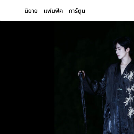
นิยาย
แฟนฟิค
การ์ตูน