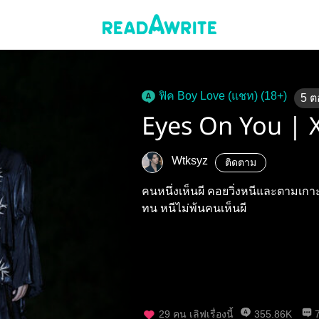
ฟิค Boy Love (แชท) (18+)
5
ต
Eyes On You | 
Wtksyz
ติดตาม
คนหนึ่งเห็นผี คอยวิ่งหนีและตามเกา
ทน หนีไม่พ้นคนเห็นผี
29
คน เลิฟเรื่องนี้
355.86K