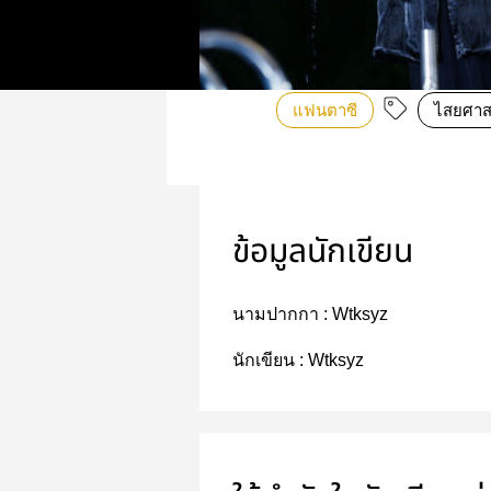
แฟนตาซี
ไสยศาส
ข้อมูลนักเขียน
นามปากกา :
Wtksyz
นักเขียน :
Wtksyz