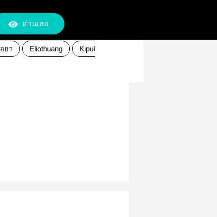
อ่านเลย
อยา
Eliothuang
Kipukaqiu
Xingqiu
ซิงชิว
ชิวติ่