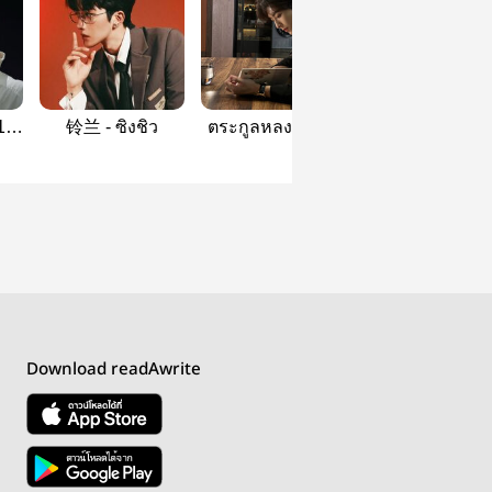
1|
铃兰 - ซิงชิว
ตระกูลหลงเทียน |
เคียงข้างตะวัน
xingqiu
#XingQiu
Download readAwrite