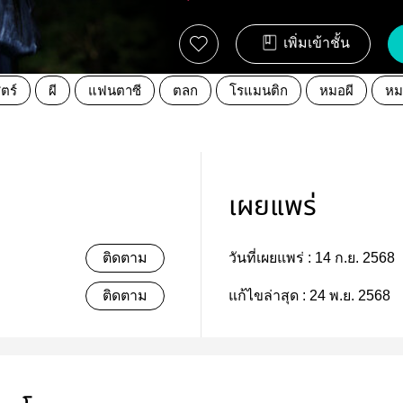
เพิ่มเข้าชั้น
ตร์
ผี
แฟนตาซี
ตลก
โรแมนติก
หมอผี
หม
เผยแพร่
ติดตาม
วันที่เผยแพร่ :
14 ก.ย. 2568
ติดตาม
แก้ไขล่าสุด :
24 พ.ย. 2568