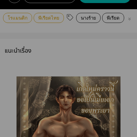
โรแมนติก
พีเรียดไทย
นางร้าย
พีเรียด
แอ
แนะนำเรื่อง