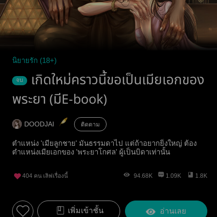
นิยายรัก (18+)
เกิดใหม่คราวนี้ขอเป็นเมียเอกของ
จบ
พระยา (มีE-book)
DOODJAI
ติดตาม
ตำแหน่ง 'เมียลูกชาย' มันธรรมดาไป แต่ถ้าอยากยิ่งใหญ่ ต้อง
ตำแหน่งเมียเอกของ 'พระยาโกศล' ผู้เป็นบิดาเท่านั้น
404
คน เลิฟเรื่องนี้
94.68K
1.09K
1.8K
เพิ่มเข้าชั้น
อ่านเลย