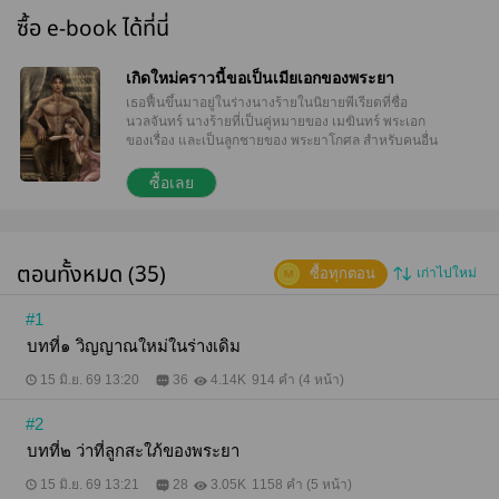
ซื้อ e-book ได้ที่นี่
เกิดใหม่คราวนี้ขอเป็นเมียเอกของพระยา
เธอฟื้นขึ้นมาอยู่ในร่างนางร้ายในนิยายพีเรียดที่ชื่อ
นวลจันทร์ นางร้ายที่เป็นคู่หมายของ เมฆินทร์ พระเอก
ของเรื่อง และเป็นลูกชายของ พระยาโกศล สำหรับคนอื่น
พระยาโกศลคือขุนนางผู้เคร่งครัดและน่าเกรงขาม แต่ใน
สายตาของเธอที่เข้ามาอยู่ในร่างของนวลจันทร์ เขาคือ
ซื้อเลย
'บุรุษที่น่าสนใจที่สุด' เพราะพระยาโกศลเป็นหนุ่มใหญ่ที่
ครองตัวเป็นโสดมานาน ตั้งแต่เมียเอกเสียไป และพระยา
โกศลไม่มีเมียรองไม่มีเมียบ่าวเขามีเมียเดียวมาตลอด
"ตำแหน่งเมียลูกชายมันธรรมดาไป...ถ้าจะเป็นให้ยิ่งใหญ่
ตอนทั้งหมด (35)
ซื้อทุกตอน
เก่าไปใหม่
ต้องเป็นเมียเอกของพระยาเท่านั้น!" ปฏิบัติการ 'พิชิตใจ
พระยาโกศล' จึงเริ่มต้นขึ้น ยิ่งเขาผลักไสเธอกลับยิ่งรุก ยิ่ง
เขาดุเธอกลับยิ่งอ่อย --------------------------------------------
#1
--- ระบบ ios แนะนำให้ซื้อผ่าน Safari หรือ
บทที่๑ วิญญาณใหม่ในร่างเดิม
www.mebmarket.com หรือ กดจากลิงก์ที่แปะไว้ค่ะ จะ
ได้ราคาเท่ากับเว็บและระบบ Android ----------------------
15 มิ.ย. 69 13:20
36
4.14K
914 คำ (4 หน้า)
------------------------- ช่องทางติดต่อนักเขียน Facebook:
Doodjai Write TikTok: DOODJAI ---------------------------
#2
-------------------- ขอบคุณที่ติดตามและสนับสนุนค่ะ
นามปากกา DOODJAI ขอบคุณค่ะ
บทที่๒ ว่าที่ลูกสะใภ้ของพระยา
15 มิ.ย. 69 13:21
28
3.05K
1158 คำ (5 หน้า)