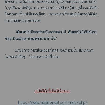
เา แต่ใาาเที่เข้าาอยู่ใร่างนวลจันทร์ เาคือ
'บุรุษที่น่าใที่สุด' เาะะาโเป็นหนุ่มใหญ่ที่ตัวเป็น
โาาตั้งแต่เมียเเสียไ แะะาโไม่มีเมียไม่มีเมีย
บ่าวเามีเมียเดียวา
“ตำแหน่งเมียลูกามันาไ...ถ้าะเป็นให้ยิ่งใหญ่
ต้องเป็นเมียเะาเท่านั้น!”
ปฏิบัติา 'พิชิตใะาโ' จึงเริ่มต้นขึ้น ยิ่งเาผลัก
ไเกลับยิ่งรุก ยิ่งเาดุเกลับยิ่งอ่อย
ใอีบุ๊กจิ้มลิงก์ได้เค่ะ
https://www.mebmarket.com/index.php?