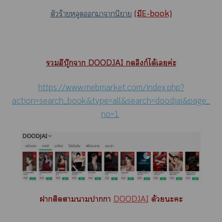
ตัวร้ายหลุดาานิยาย
(มีE-book)
อีบุ๊กา DOODJAI ลิงก์ได้เค่ะ
https://www.mebmarket.com/index.php?
action=search_book&type=all&search=doodjai&page_
no=1
าติดาาาา
DOODJAI
ด้วยะะ