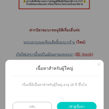
านิยายแทะลุมิติเรื่องอื่นค่ะ
ะเแคือแด๊ดดี้าร้าย
(ใหม่)
เกิดใหม่านี้เป็นเมียเะา
(มีE-book)
×
เกิดใหม่าเป็นาร้ายตกอับ
(
มีE-book
)
เนื้อหาสำหรับผู้ใหญ่
ทะลุมิติาเป็นตัวะสติไม่ดี
(มีE-book)
เรื่องนี้มีเนื้อหาสำหรับผู้ใหญ่ อายุ 18 ปี ขึ้นไป
าเป็นาร้ายที่ถูกเกลียดชัง
(มีE-book)
าร้ายาเป็นใหม่แล้ว
(มีE-book)
กลับ
เข้าสู่เนื้อหา