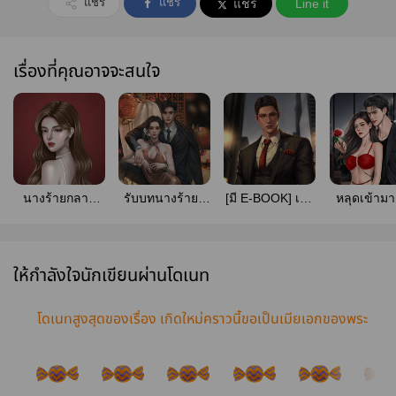
แชร์
แชร์
แชร์
Line it
เรื่องที่คุณอาจจะสนใจ
นางร้ายกลาย
รับบทนางร้ายที่
[มี E-BOOK] เกิด
หลุดเข้ามา
เป็นคนใหม่แล้ว
สามีไม่รัก (E-
ใหม่ครั้งนี้ไม่เอา
นางร้ายภร
(มีE-book)
book พร้อม
เเล้วสามีมาเฟีย
ตัวร้าย (ม
โหลด)
book)
ให้กำลังใจนักเขียนผ่านโดเนท
โดเนทสูงสุดของเรื่อง เกิดใหม่คราวนี้ขอเป็นเมียเอกของพระ
ยา (มีE-book)