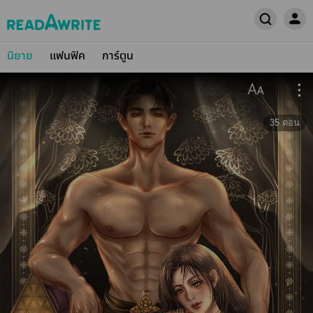
นิยาย
แฟนฟิค
การ์ตูน
35
ตอน