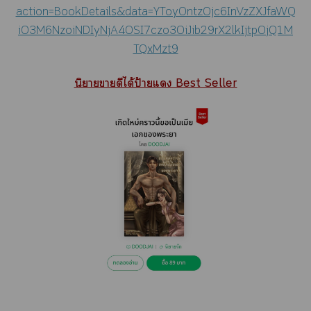
action=BookDetails&data=YToyOntzOjc6InVzZXJfaWQ
iO3M6NzoiNDIyNjA4OSI7czo3OiJib29rX2lkIjtpOjQ1M
TQxMzt9
นิยายาดีได้ป้ายแ Best Seller