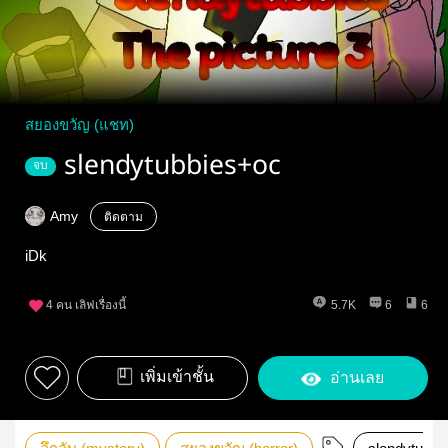
สยองขวัญ (แชท)
slendytubbies+oc
จบ
Amy
ติดตาม
iDk
4
คน เลิฟเรื่องนี้
5.7K
6
6
เพิ่มเข้าชั้น
อ่านเลย