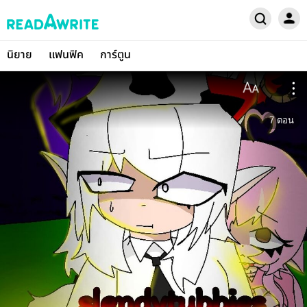
นิยาย
แฟนฟิค
การ์ตูน
7
ตอน