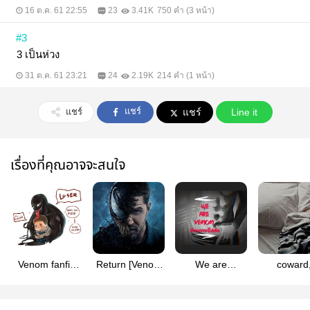
16 ต.ค. 61 22:55
23
3.41K
750 คำ (3 หน้า)
#3
3 เป็นห่วง
31 ต.ค. 61 23:21
24
2.19K
214 คำ (1 หน้า)
แชร์
แชร์
แชร์
Line it
เรื่องที่คุณอาจจะสนใจ
Venom fanfic
Return [Venom
We are
coward
[Totally into you
x Eddie]
Venom!!!​(Re
bonding, u
Forever...]
Up)
symbro