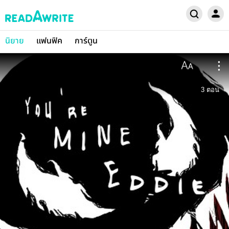
นิยาย
แฟนฟิค
การ์ตูน
3
ตอน