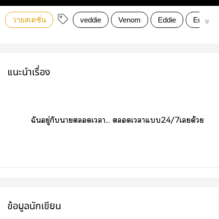
วายสเตชั่น
veddie
Venom
Eddie
Eddie B
แนะนำเรื่อง
ฉันอยู่กับาเา... เาแ24/7เด้วย
ข้อมูลนักเขียน