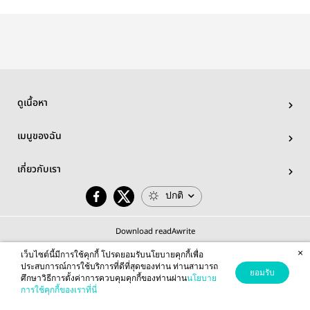
ดูเนื้อหา
เมนูของฉัน
เกี่ยวกับเรา
ปกติ
Download readAwrite
×
เว็บไซต์นี้มีการใช้คุกกี้ โปรดยอมรับนโยบายคุกกี้เพื่อ
ประสบการณ์การใช้บริการที่ดีที่สุดของท่าน ท่านสามารถ
ยอมรับ
ศึกษาวิธีการตั้งค่าการควบคุมคุกกี้ของท่านผ่าน
นโยบาย
© 2026 readAwrite.com by MEB Corporation Public Company Limited
การใช้คุกกี้ของเราที่นี่
This site is protected by reCAPTCHA and the Google
Privacy Policy
and
Terms of Service
apply.