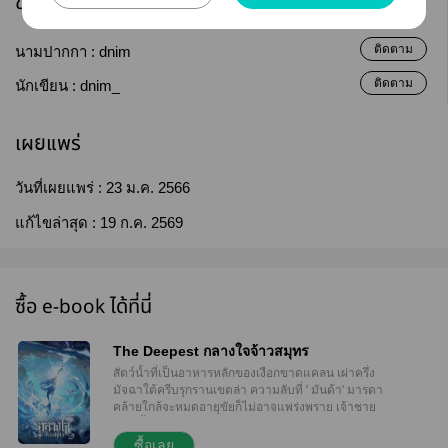
ข้อมูลนักเขียน
ติดตาม
นามปากกา :
dnim
ติดตาม
นักเขียน :
dnim_
เผยแพร่
วันที่เผยแพร่ :
23 ม.ค. 2566
แก้ไขล่าสุด :
19 ก.ค. 2569
ซื้อ e-book ได้ที่นี่
The Deepest กลางใจจ้าวสมุทร
สัตว์น้ำที่เป็นอาหารหลักของเงือกขาดแคลน เผ่าครึ่ง
มัจฉาใต้ครีบรุกรานเขตล่า ความลับที่ ' มันด้า' มารดา
คล้ายใกล้จะหมดอายุขัยก็ไม่อาจแพร่งพราย เจ้าชาย
เงือกขี้ขลาดเพียงใดก็ยังต้องกัดฟันปกป้องอาณาจักร
เพราะไม่ว่าหน้าไหนก็อยากปลิดลมหายใจของเขา ไม่
ซื้อเลย