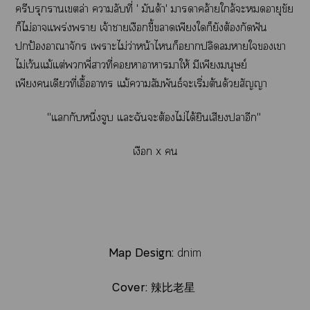
ครีบรุกรานเล่า าลับที่ ' มันด้า' าาคล้ายใกล้ะอายุขัย
ก็ไม่าแพร่งพราย เจ้าาเงือกขี้าเพียงใก็ยังต้องกัดฟัน
ปกป้องอาณาจักร เาะไม่ว่าหน้าไก็าปลิดาใเา
ไม่เว้นแม้แต่พี่าที่าาาาให้ มีเพียงมนุษย์
เพียงเดียวที่เอื้อา แม้าสัมพันธ์ะเริ่มต้นด้วยสัญญา
"
แกับหนึ่งจูบ แะฉันะต้องไม่ได้ยินเสียงาอีก"
เงือก x 
Map Design:
dnim
Cover:
辣比老星