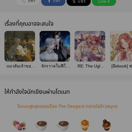
แชร์
แชร์
แชร์
Line it
เรื่องที่คุณอาจจะสนใจ
แมวส้มเจ้าของ
จักรวาลในฟีโร
RE: The Ugly
[มีebook] ช่
ร้านค้าโพชั่น
โมน
Dragon ซีนนี้ข้า
ไม่สอนปรุ
[สนพ.onederwhy]
[omegaverse]
ไม่ได้เขียน
เสน่ห์ครับ (
[สนพ.onederwhy]
[สนพ.onederwhy]
มเมอร์พ่อ
ให้กำลังใจนักเขียนผ่านโดเนท
โดเนทสูงสุดของเรื่อง The Deepest กลางใจจ้าวสมุทร