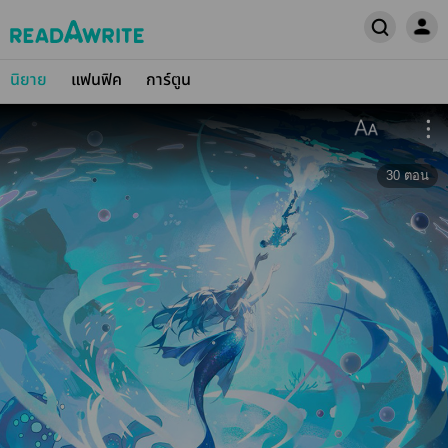
นิยาย
แฟนฟิค
การ์ตูน
30
ตอน