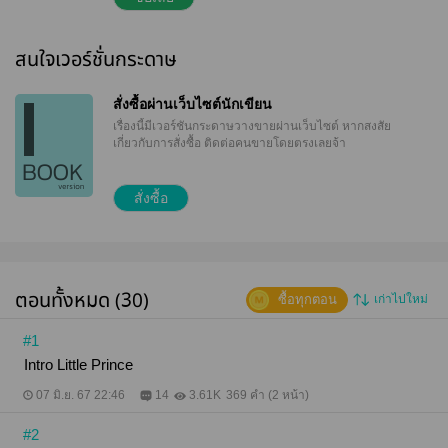
เว้นแม้แต่พวกพี่สาวที่คอยหาอาหารมาให้ มีเพียงมนุษย์
เพียงคนเดียวที่เอื้ออาทร แม้ความสัมพันธ์จะเริ่มต้นด้วย
สัญญา "แลกกับหนึ่งจูบ และฉันจะต้องไม่ได้ยินเสียงปลา
สนใจเวอร์ชั่นกระดาษ
อีก" เงือก x คน
สั่งซื้อผ่านเว็บไซต์นักเขียน
เรื่องนี้มีเวอร์ชันกระดาษวางขายผ่านเว็บไซต์
หากสงสัย
เกี่ยวกับการสั่งซื้อ ติดต่อคนขายโดยตรงเลยจ้า
สั่งซื้อ
ตอนทั้งหมด (30)
ซื้อทุกตอน
เก่าไปใหม่
#1
Intro Little Prince
07 มิ.ย. 67 22:46
14
3.61K
369 คำ (2 หน้า)
#2