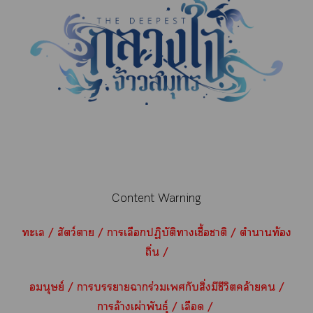
Content Warning
ะเ / สัตว์า / าเลือกปฏิบัติาเชื้อาติ / ตำาท้อง
ถิ่น /
อมนุษย์ / าาาร่วมเกับสิ่งมีชีวิตคล้าย /
าล้างเผ่าพันธุ์ / เลือด /