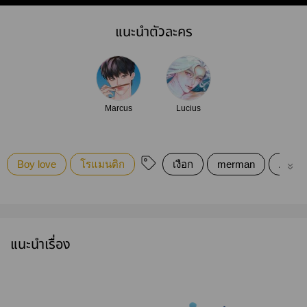
แนะนำตัวละคร
Marcus
Lucius
Boy love
โรแมนติก
เงือก
merman
Achill
แนะนำเรื่อง