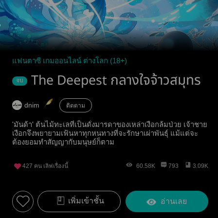
แฟนตาซี เกมออนไลน์ ต่างโลก (18+)
The Deepest กลางใจจ้าวสมุทร
จบ
dnim
ติดตาม
'มันด้า' ต้นไม้ทะเลที่เป็นดั่งมารดาของเหล่าเงือกล้มป่วย เจ้าชาย
เงือกจึงพยายามเฟ้นหาทุกหนทางที่จะรักษาเผ่าพันธุ์ แม้แต่จะ
ต้องยอมทำสัญญากับมนุษย์ก็ตาม
427
คน เลิฟเรื่องนี้
60.58K
793
3.09K
เพิ่มเข้าชั้น
อ่านเลย