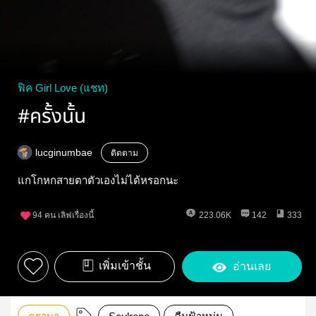
ฟิค Girl Love (แชท)
#ครั้งนั้น
lucginumbae
ติดตาม
แกโกหกสายตาตัวเองไม่ได้หรอกนะ
94
คน เลิฟเรื่องนี้
223.06K
142
333
เพิ่มเข้าชั้น
อ่านเลย