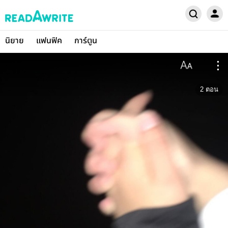
นิยาย
แฟนฟิค
การ์ตูน
2
ตอน