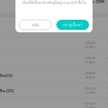
ติดตาม
แก้ไขล่าสุด :
08 ก.ย. 2568
เรื่องนี้มีเนื้อหาสำหรับผู้ใหญ่ อายุ 18 ปี ขึ้นไป
กลับ
เข้าสู่เนื้อหา
1220 คำ
(5 หน้า)
1658 คำ
(7 หน้า)
2049 คำ
ขีดขิน(1/2)
(9 หน้า)
1531 คำ
ขีดขิน (2/2)
(7 หน้า)
1570 คำ
(7 หน้า)