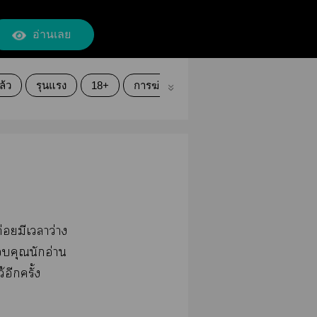
อ่านเลย
ล้ว
รุนแรง
18+
การฆ่า
ทารุน
โหดร้าย
ดร
ค่อยมีเาว่าง
คุณนักอ่าน
อีกครั้ง