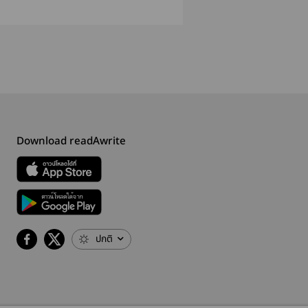
ว!!
Dragon ซีนนี้ข้าไม่
ได้บทกระสอบ
ฆาตกรตัวร้ายให
ได้เขียน
ทราย! (สนพ.ฟาไฉ)
กลายเป็นคนคลั่
[สนพ.onederwhy]
รัก (มีE-book)
Download readAwrite
ปกติ