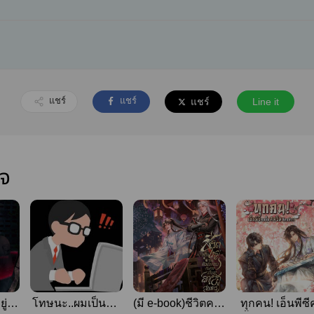
แชร์
แชร์
แชร์
Line it
ใจ
ู่ๆ
โทษนะ..ผมเป็นแค่
(มี e-book)ชีวิตครั้ง
ทุกคน! เอ็นพีซ