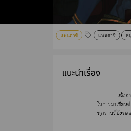
แฟนตาซี
แฟนตาซี
หน
แนะนำเรื่อง
แจ้งา
ใาาเขียนต่
ทุกท่านที่ยัง