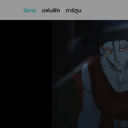
นิยาย
แฟนฟิค
การ์ตูน