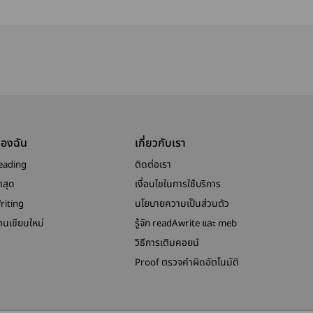
่ใน
ตัวประกอบ B!
ใหม่ของ
นั้นสตรีมอีกแล้
บ
ตัวประกอบกับการ
[END]
เลี้ยงดูลูกเสือสอง
ตัว #หนิงเหอว่า
ไม่ใช่ [Yousima
book]
ของฉัน
เกี่ยวกับเรา
eading
ติดต่อเรา
าสุด
เงื่อนไขในการใช้บริการ
riting
นโยบายความเป็นส่วนตัว
งานเขียนใหม่
รู้จัก readAwrite และ meb
วิธีการเติมคอยน์
Proof ตรวจคำผิดอัตโนมัติ