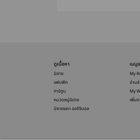
นารายณ์ | #ชชจะ
ผมก็เข้ามาอยู
ต้องไม่โดนปราบ
นิยายล่ะครั
ดูเนื้อหา
เมนู
นิยาย
My R
แฟนฟิค
อ่านล่
การ์ตูน
My W
หมวดหมู่นิยาย
เพิ่ม
นิยายแชท ออริจินอล