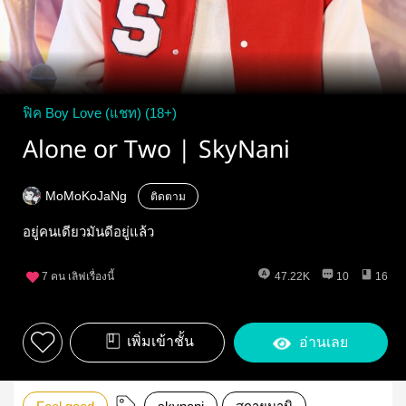
ฟิค Boy Love (แชท) (18+)
Alone or Two | SkyNani
MoMoKoJaNg
ติดตาม
อยู่คนเดียวมันดีอยู่แล้ว
7
คน เลิฟเรื่องนี้
47.22K
10
16
เพิ่มเข้าชั้น
อ่านเลย