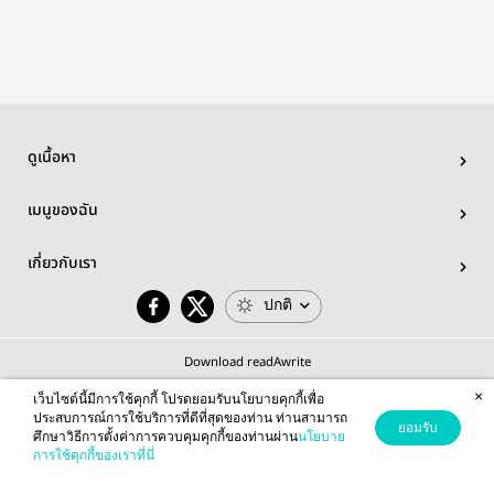
ดูเนื้อหา
เมนูของฉัน
เกี่ยวกับเรา
ปกติ
Download readAwrite
×
เว็บไซต์นี้มีการใช้คุกกี้ โปรดยอมรับนโยบายคุกกี้เพื่อ
ประสบการณ์การใช้บริการที่ดีที่สุดของท่าน ท่านสามารถ
ยอมรับ
ศึกษาวิธีการตั้งค่าการควบคุมคุกกี้ของท่านผ่าน
นโยบาย
© 2026 readAwrite.com by MEB Corporation Public Company Limited
การใช้คุกกี้ของเราที่นี่
This site is protected by reCAPTCHA and the Google
Privacy Policy
and
Terms of Service
apply.