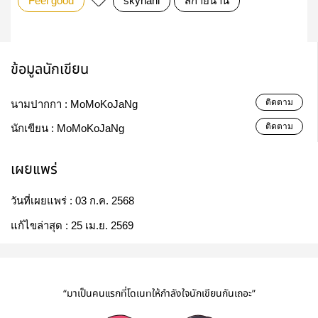
Feel good
skynani
สกายนานิ
ข้อมูลนักเขียน
ติดตาม
นามปากกา :
MoMoKoJaNg
ติดตาม
นักเขียน :
MoMoKoJaNg
เผยแพร่
วันที่เผยแพร่ :
03 ก.ค. 2568
แก้ไขล่าสุด :
25 เม.ย. 2569
“มาเป็นคนแรกที่โดเนทให้กำลังใจนักเขียนกันเถอะ”