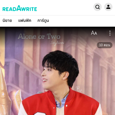
นิยาย
แฟนฟิค
การ์ตูน
10
ตอน