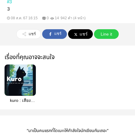
#3
3
08 ส.ค. 67 16:15
0
14
942 คำ (4 หน้า)
แชร์
แชร์
แชร์
Line it
เรื่องที่คุณอาจจะสนใจ
kuro : เสียง
เพรียกยาม
พลบค่ำ
“มาเป็นคนแรกที่โดเนทให้กำลังใจนักเขียนกันเถอะ”