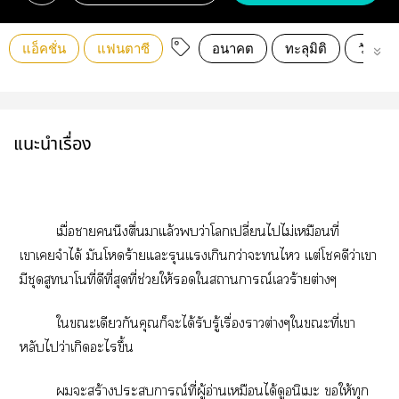
แอ็คชั่น
แฟนตาซี
อนาคต
ทะลุมิติ
วันสิ้น
แนะนำเรื่อง
เมื่อานึงตื่นาแล้วว่าโเปลี่ยนไไม่เหมือนที่
เาเจำได้ มันโร้ายแะรุนแรงเกินกว่าะไ แต่โดีว่าเา
มีชุดสูทาโที่ดีที่สุดที่ช่วยให้ใสถานการณ์เร้ายต่างๆ
ใะเดียวกันคุณก็ะได้รับรู้เรื่องาต่างๆใะที่เา
หลับไว่าเกิดะไขึ้น
ะสร้างะการณ์ที่ผู้อ่านเหมือนได้ดูอนิเะ ให้ทุก