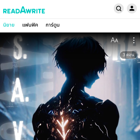
นิยาย
แฟนฟิค
การ์ตูน
3
ตอน