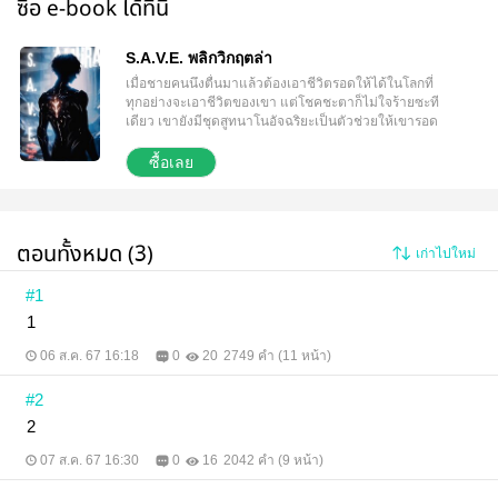
ซื้อ e-book ได้ที่นี่
S.A.V.E. พลิกวิกฤตล่า
เมื่อชายคนนึงตื่นมาแล้วต้องเอาชีวิตรอดให้ได้ในโลกที่
ทุกอย่างจะเอาชีวิตของเขา แต่โชคชะตาก็ไม่ใจร้ายซะที
เดียว เขายังมีชุดสูทนาโนอัจฉริยะเป็นตัวช่วยให้เขารอด
และในขณะเดียวกันเขาจะได้รู้เกิดอะไรขึ้นบ้าง การ
ดิ้นรนเอาชีวิตรอด ต่อสู้ และการทวงคืนสิ่งที่โดนพรากไป
ซื้อเลย
ผมตั้งใจจะส่งประสบการณ์ที่ให้ตื่นเต้นและเร้าใจ เหมือน
ได้ดู"อนิเมะ" ขอให้ทุกท่านสนุกมากที่สุด
ตอนทั้งหมด (3)
เก่าไปใหม่
#1
1
06 ส.ค. 67 16:18
0
20
2749 คำ (11 หน้า)
#2
2
07 ส.ค. 67 16:30
0
16
2042 คำ (9 หน้า)