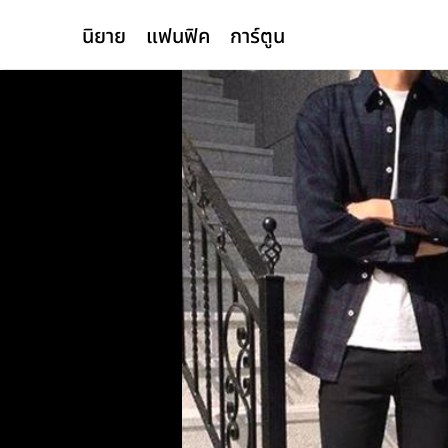
นิยาย
แฟนฟิค
การ์ตูน