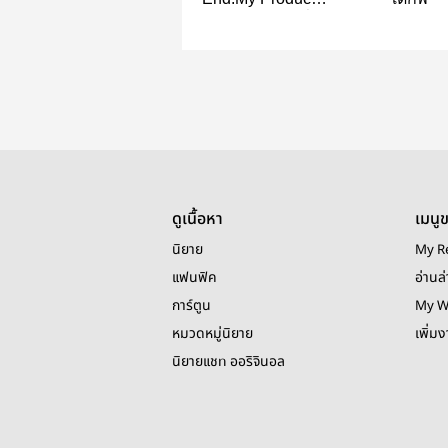
#โปรดิวซ์เซอร์ที่รัก
ดูเนื้อหา
เมนู
นิยาย
My R
แฟนฟิค
อ่านล่
การ์ตูน
My W
หมวดหมู่นิยาย
เพิ่ม
นิยายแชท ออริจินอล