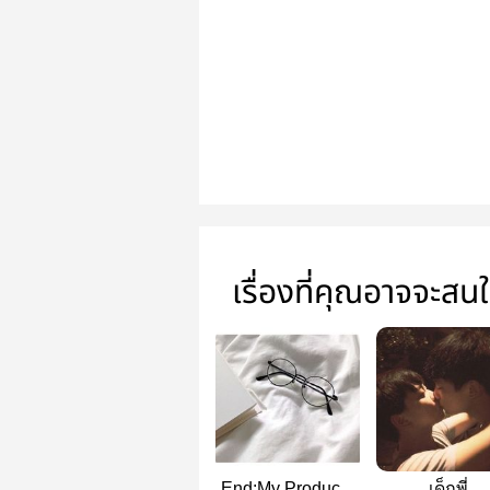
เรื่องที่คุณอาจจะสน
End:My Producer
เด็กพี่