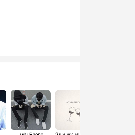
แฟน Phone
ห้องแชท เดอะ ซีรีย์
Pain.