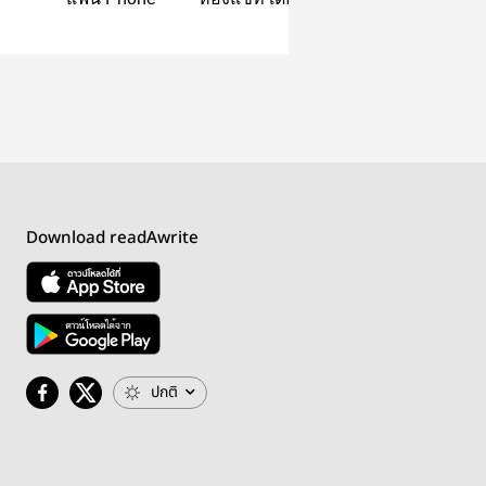
Download readAwrite
ปกติ