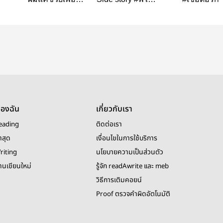
[SPECIAL]
น้องหมวย
ของฉัน
เกี่ยวกับเรา
eading
ติดต่อเรา
าสุด
เงื่อนไขในการใช้บริการ
riting
นโยบายความเป็นส่วนตัว
งานเขียนใหม่
รู้จัก readAwrite และ meb
วิธีการเติมคอยน์
Proof ตรวจคำผิดอัตโนมัติ