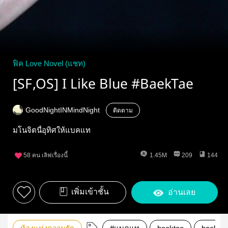
ฟิค Love Novel (แชท)
[SF,OS] I Like Blue #BaekTae
GoodNightINMindNight
ติดตาม
มโนจิตนี้อุทิศให้แบคแท
58
คน เลิฟเรื่องนี้
1.45M
209
144
เพิ่มเข้าชั้น
อ่านเลย