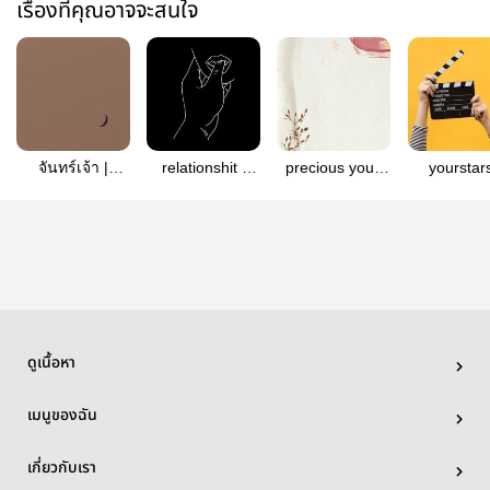
เรื่องที่คุณอาจจะสนใจ
จันทร์เจ้า |
relationshit |
precious you |
yourstars
baektae
baektae
baektae
baekta
ดูเนื้อหา
เมนูของฉัน
เกี่ยวกับเรา