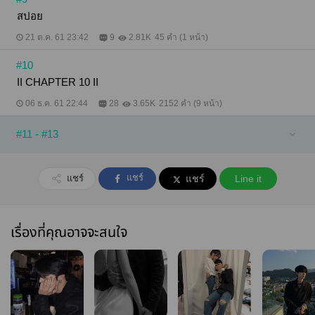
สปอย
21 ต.ค. 61 23:42
9
2.81K
45 คำ (1 หน้า)
#10
II CHAPTER 10 II
06 ธ.ค. 61 22:44
28
3.65K
2152 คำ (9 หน้า)
#11 - #13
แชร์
แชร์
แชร์
Line it
เรื่องที่คุณอาจจะสนใจ