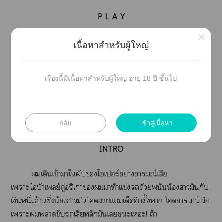
P L A Y
×
" ะเาน้องกูไเป็นเมียผ่านตีนกูไก่อนเะ "
เนื้อหาสำหรับผู้ใหญ่
ig : callmegray
เรื่องนี้มีเนื้อหาสำหรับผู้ใหญ่ อายุ 18 ปี ขึ้นไป
กลับ
เข้าสู่เนื้อหา
INTRO
เดินเข้าาใผับไเร์อย่างอารมณ์เสีย
เาะไบ้าเย์คู่อริเก่ามาท้าเเข่งด้วยพนันน้องามันกับ
เงินหนึ่งล้านซึ่งน้องามันโดเเเด็ดอีกตั้งา โดอารมณ์เสีย
เาะาขับเสียหลักมันเะเะ! ถ้า