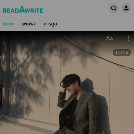
นิยาย
แฟนฟิค
การ์ตูน
13
ตอน