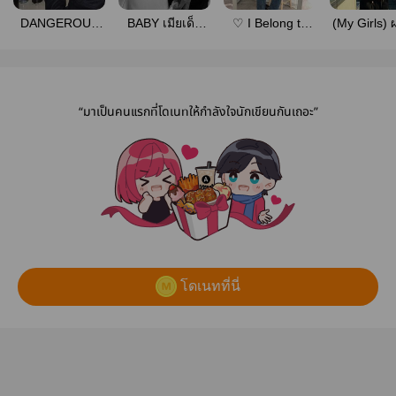
DANGEROUS
BABY เมียเด็ก
♡ I Belong to
(My Girls)
BOY
(สงคราม-พราว)
You [ SAINT x
เอาผู้หญิงค
#หยุดอัพชั่วคราว
NANA ]
เป็นเมี
“มาเป็นคนแรกที่โดเนทให้กำลังใจนักเขียนกันเถอะ”
โดเนทที่นี่