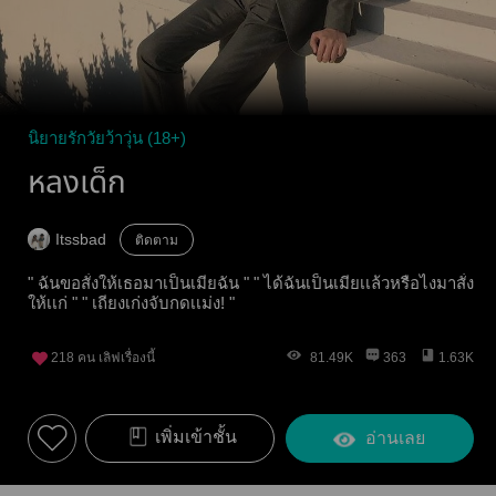
นิยายรักวัยว้าวุ่น (18+)
หลงเด็ก
Itssbad
ติดตาม
" ฉันขอสั่งให้เธอมาเป็นเมียฉัน " " ได้ฉันเป็นเมียเเล้วหรือไงมาสั่ง
ให้เเก่ " " เถียงเก่งจับกดเเม่ง! "
218
คน เลิฟเรื่องนี้
81.49K
363
1.63K
เพิ่มเข้าชั้น
อ่านเลย