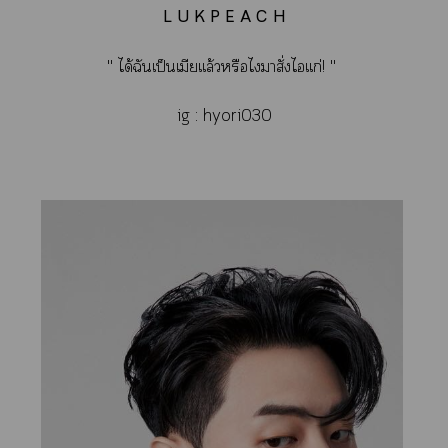
L U K P E A C H
" ได้ฉันเป็นเมียเเล้วหรือไมาสั่งไเเก่! "
ig : hyori030