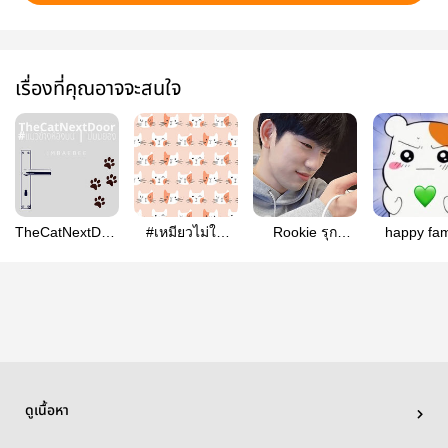
เรื่องที่คุณอาจจะสนใจ
TheCatNextDoor
#เหมียวไม่ใช่
Rookie รุก
happy fam
#แมวข้างห้องบน
หมอบน | bnior
[#bnior]
#Bnyou
| ปมนยอง
ดูเนื้อหา