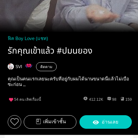
ฟิค Boy Love (แชท)
รักคุณเข้าแล้ว #ปมนยอง
SVI
ติดตาม
คุณเป็นคนแรกเลยนะครับที่อยู่กับผมได้นานขนาดนี้แล้วไม่เบื่อ
ซะก่อน ,,
54
คน เลิฟเรื่องนี้
412.12K
98
159
เพิ่มเข้าชั้น
อ่านเลย