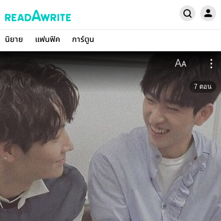
นิยาย
แฟนฟิค
การ์ตูน
7
ตอน