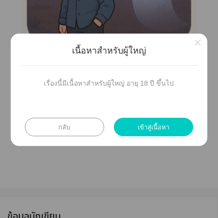
×
เนื้อหาสำหรับผู้ใหญ่
เรื่องนี้มีเนื้อหาสำหรับผู้ใหญ่ อายุ 18 ปี ขึ้นไป
ปล.าานเรื่องใหม่เลด้วยะงับ
อย่าลืมเพิ่มเข้าชั้นหนังสือเพื่อที่ะได้
ไม่าสำคัญะจ้ะ
😘
กลับ
เข้าสู่เนื้อหา
ข้อมูลนักเขียน