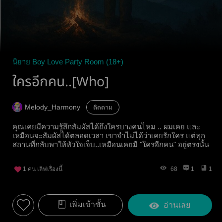
นิยาย Boy Love Party Room (18+)
ใครอีกคน..[Who]
Melody_Harmony
ติดตาม
คุณเคยมีความรู้สึกสัมผัสได้ถึงใครบางคนไหม .. ผมเคย และ
เหมือนจะสัมผัสได้ตลอดเวลา เขาจำไม่ได้ว่าเคยรักใคร แต่ทุก
สถานที่กลับพาให้หัวใจเจ็บ..เหมือนเคยมี "ใครอีกคน" อยู่ตรงนั้น
1
คน เลิฟเรื่องนี้
68
1
1
เพิ่มเข้าชั้น
อ่านเลย