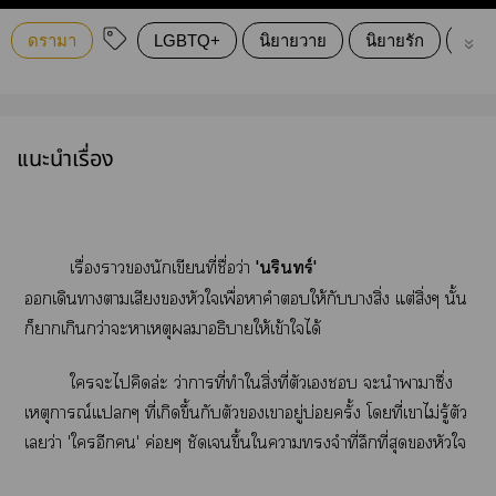
ดรามา
LGBTQ+
นิยายวาย
นิยายรัก
ดราม
แนะนำเรื่อง
เรื่องานักเขียนที่ชื่อว่า
'นรินทร์'
เดินาาเสียงหัวใเพื่อาคำให้กับาสิ่ง แต่สิ่งๆ นั้น
ก็าเกินกว่าะาเหตุาอธิบายให้เข้าใได้
ใะไคิดล่ะ ว่าาที่ทำใสิ่งที่ตัวเ ะนำาาซึ่ง
เหตุการณ์แๆ ที่เกิดขึ้นกับตัวเาอยู่บ่อยครั้ง โที่เาไม่รู้ตัว
เว่า 'ใอีก' ค่อยๆ ชัดเจนขึ้นใาจำที่ลึกที่สุดหัวใ