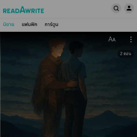
นิยาย
แฟนฟิค
การ์ตูน
2
ตอน