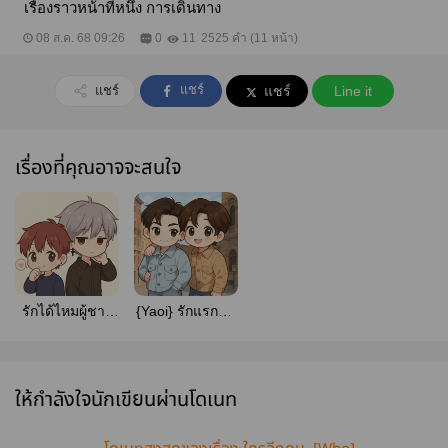
เรื่องราวหน้าที่หนึ่ง การเดินทาง
08 ส.ค. 68 09:26
0
11
2525 คำ (11 หน้า)
แชร์
แชร์
แชร์
Line it
เรื่องที่คุณอาจจะสนใจ
รักได้ไหมผู้ชาย
{Yaoi} รักแรกพบ
อย่างผม [You
MTBB
are my
Boyfriend]
ให้กำลังใจนักเขียนผ่านโดเนท