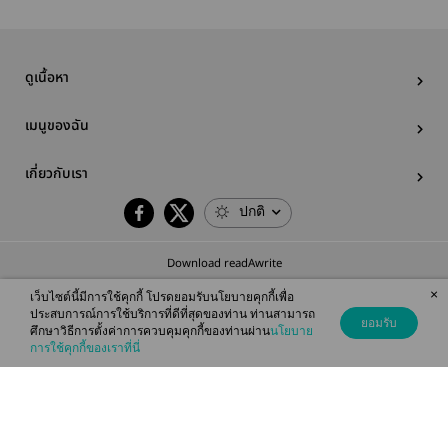
ดูเนื้อหา
เมนูของฉัน
เกี่ยวกับเรา
ปกติ
Download readAwrite
×
เว็บไซต์นี้มีการใช้คุกกี้ โปรดยอมรับนโยบายคุกกี้เพื่อ
ประสบการณ์การใช้บริการที่ดีที่สุดของท่าน ท่านสามารถ
ยอมรับ
ศึกษาวิธีการตั้งค่าการควบคุมคุกกี้ของท่านผ่าน
นโยบาย
© 2026 readAwrite.com by MEB Corporation Public Company Limited
การใช้คุกกี้ของเราที่นี่
This site is protected by reCAPTCHA and the Google
Privacy Policy
and
Terms of Service
apply.