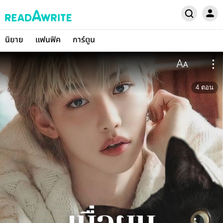
นิยาย
แฟนฟิค
การ์ตูน
4
ตอน