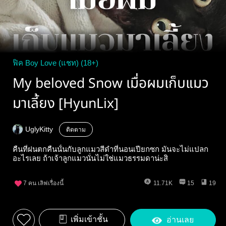
ฟิค Boy Love (แชท) (18+)
My beloved Snow เมื่อผมเก็บแมว
มาเลี้ยง [HyunLix]
UglyKitty
ติดตาม
คืนที่ฝนตกคืนนั้นกับลูกแมวสีดำที่นอนเปียกซก มันจะไม่แปลก
อะไรเลย ถ้าเจ้าลูกแมวนั่นไม่ใช่แมวธรรมดาน่ะสิ
7
คน เลิฟเรื่องนี้
11.71K
15
19
เพิ่มเข้าชั้น
อ่านเลย