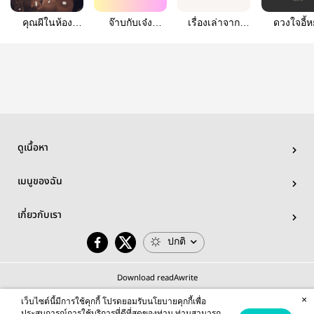
คุณผีในห้อง
จ๊าบกับเจ๋ง
เรื่องเล่าจาก
ดวงใจอี้ห
[DoubleMin]
[HyunLix |
คาเฟ่ดอกไม้
[Hyunlix
HyunSeung]
[HyunLix]
ดูเนื้อหา
เมนูของฉัน
เกี่ยวกับเรา
ปกติ
Download readAwrite
×
เว็บไซต์นี้มีการใช้คุกกี้ โปรดยอมรับนโยบายคุกกี้เพื่อ
ประสบการณ์การใช้บริการที่ดีที่สุดของท่าน ท่านสามารถ