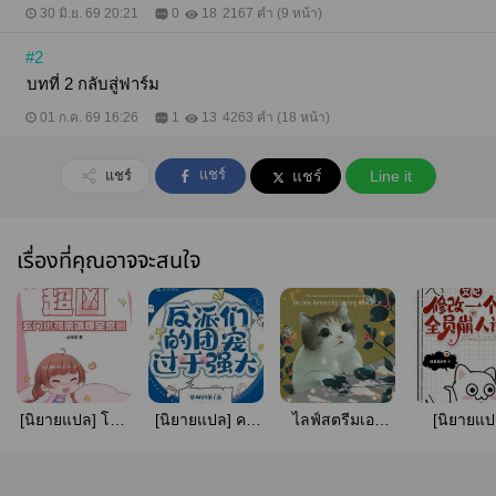
30 มิ.ย. 69 20:21
0
18
2167 คำ (9 หน้า)
#2
บทที่ 2 กลับสู่ฟาร์ม
01 ก.ค. 69 16:26
1
13
4263 คำ (18 หน้า)
แชร์
แชร์
แชร์
Line it
เรื่องที่คุณอาจจะสนใจ
[นิยายแปล] โคร
[นิยายแปล] คน
ไลฟ์สตรีมเอา
[นิยายแป
ตดุ! บรรพชนตัว
โปรดของเหล่า
ชีวิตรอด: ใน
ตัวประกอบ
น้อยแห่งสำนัก
ตัวร้ายนั้นทรง
ขณะที่คนอื่น
แก้บทแค่คำ
เร้นลับ บุกถล่ม
พลังเกินไป
ดิ้นรนแทบตาย
ตัวละครทั้งเร