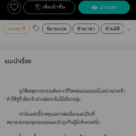
เพิ่มเข้าชั้น
อ่านเลย
แฟนตาซี
นิยายแปล
ข้ามเวลา
ข้ามมิติ
อ
แนะนำเรื่อง
อุบัติเหตุารถยนต์าชีวิตพ่อแม่เไอย่างน่าเศร้า
ทำให้ซู่จิ่วต้องรับช่วงต่อฟาร์มไม้เขียวชอุ่ม
ฟาร์มแห่งนี้าทุนอย่างต่อเนื่องแะเป็นที่
หมายลุงเแะนักธุรกิจผู้มั่งคั่งหนึ่ง