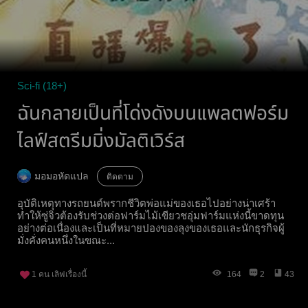
Sci-fi (18+)
ฉันกลายเป็นที่โด่งดังบนแพลตฟอร์ม
ไลฟ์สตรีมมิ่งมัลติเวิร์ส
มอมอหัดแปล
ติดตาม
อุบัติเหตุทางรถยนต์พรากชีวิตพ่อแม่ของเธอไปอย่างน่าเศร้า
ทำให้ซู่จิ่วต้องรับช่วงต่อฟาร์มไม้เขียวชอุ่มฟาร์มแห่งนี้ขาดทุน
อย่างต่อเนื่องและเป็นที่หมายปองของลุงของเธอและนักธุรกิจผู้
มั่งคั่งคนหนึ่งในขณะ...
1
คน เลิฟเรื่องนี้
164
2
43