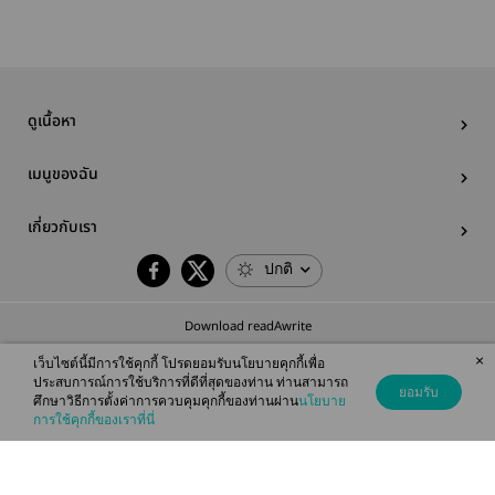
คนรวยทั้งเมือง
แต่ฉันดันดัง
หลุดคาร์ฯ 
หลวง
ระเบิดเพราะมัว
หมด!
แต่เลี้ยงแมว
(แปลเถื่อน)
ดูเนื้อหา
เมนูของฉัน
เกี่ยวกับเรา
ปกติ
Download readAwrite
×
เว็บไซต์นี้มีการใช้คุกกี้ โปรดยอมรับนโยบายคุกกี้เพื่อ
ประสบการณ์การใช้บริการที่ดีที่สุดของท่าน ท่านสามารถ
ยอมรับ
ศึกษาวิธีการตั้งค่าการควบคุมคุกกี้ของท่านผ่าน
นโยบาย
© 2026 readAwrite.com by MEB Corporation Public Company Limited
การใช้คุกกี้ของเราที่นี่
This site is protected by reCAPTCHA and the Google
Privacy Policy
and
Terms of Service
apply.