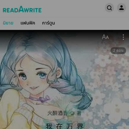
นิยาย
แฟนฟิค
การ์ตูน
2
ตอน