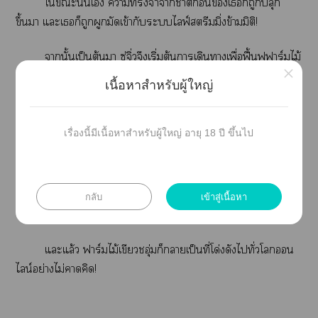
ใะนั้นเ าจำาาติก่อนเก็ถูกปลุก
ขึ้นา แะเก็ถูกผูกมัดเข้ากับะไลฟ์สตรีมมิ่งข้ามมิติ!
านั้นเป็นต้นา ซู่จิ่วจึงเริ่มต้นาเดินาเพื่อฟื้นฟูฟาร์มไม้
×
เขียวชอุ่มด้วยาาสินค้าผ่านไลฟ์สตรีมมิ่งข้ามโต่างๆ —
เนื้อหาสำหรับผู้ใหญ่
าข้าวปี่จิงใยุคหลังวันสิ้นโ
เรื่องนี้มีเนื้อหาสำหรับผู้ใหญ่ อายุ 18 ปี ขึ้นไป
าข้าวพิเศษใยุคหนึ่ง
ามันเทศใสมัยาวงศ์ชิง
กลับ
เข้าสู่เนื้อหา
...
แะแล้ว ฟาร์มไม้เขียวชอุ่มก็าเป็นที่โด่งดังไทั่วโน
ไลน์อย่างไม่าคิด!