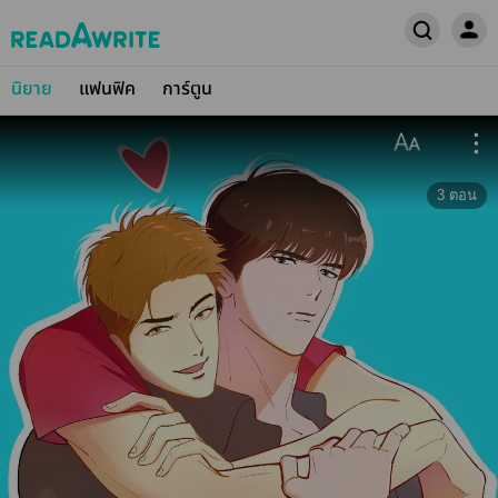
นิยาย
แฟนฟิค
การ์ตูน
3
ตอน