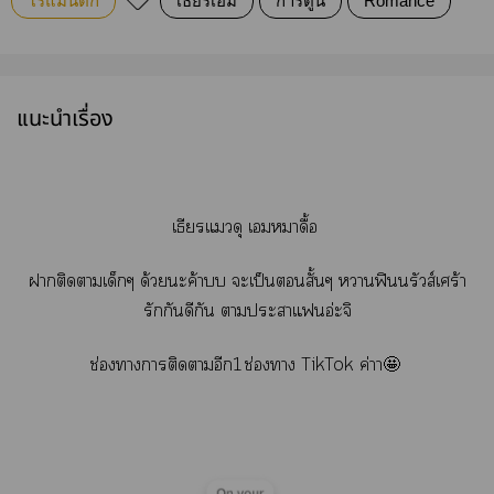
โรแมนติก
เธียรเอม
การ์ตูน
Romance
แนะนำเรื่อง
เธียรแดุ เหมาดื้อ
าติดาเด็กๆ ด้วยะค้าบบ ะเป็นสั้นๆ าฟินนรัวส์เศร้า
รักกันดีกัน าะาแอ่ะจิ
ช่องาาติดาอีก1ช่องา TikTok ค่าา🤩