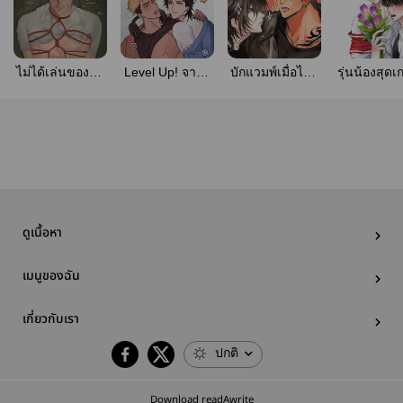
ไม่ได้เล่นของแต่
Level Up! จากคู่
บักแวมพ์เมื่อไหร่
รุ่นน้องสุดเ
โดนคนเล่นของ
กัดสู่เกมรัก
จะหยุดมุ่ง
กับสารวัตรรุ
เล่น
สุดหล่อ | พี
น้องไดม่
ดูเนื้อหา
เมนูของฉัน
เกี่ยวกับเรา
ปกติ
Download readAwrite