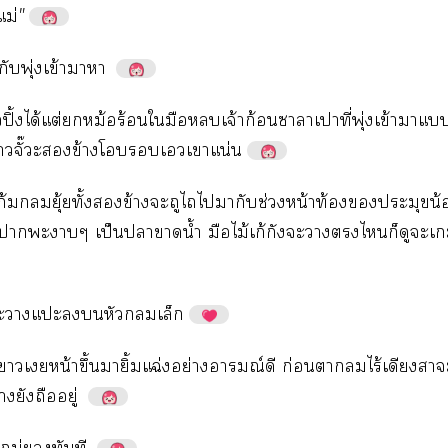
ม่
"
​ุ่​ข้​​
​ปิ้​ได้​ต่​​ม้​ร้​​​​จ้​ก้​​ี่​ุ่​ข้​​
​ั๊​​ข้​​​​​น่
้​​ุ้​ั้​​ข้​​​​​​​ช่​น้​ท้​​​น้
​อ้​​​​ป็​​​น้ำ​​ไม้​ก้​​​​​​​​
​​​​​​​
​​​น้​ึ้​​ิ้​ฉ่​ย่​ณ์​​ก่​​​ไร้​​​
​​​ู่