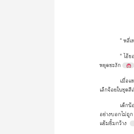
"​ี่
"​ไอ้​
​
ื่​
​จ้​​​
​น้
ย่​​ไม่​
ย้​ิ้​ว้