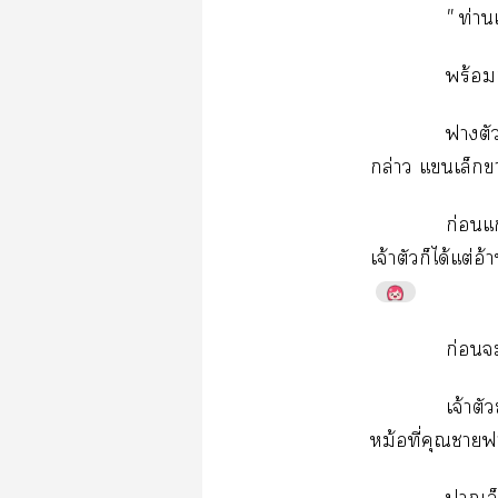
"
ท่​
ร้​
​
ล่​​​
ก่​ก
จ้​​​ได้​ต่
ก่​
จ้​
ม้​ี่​​​