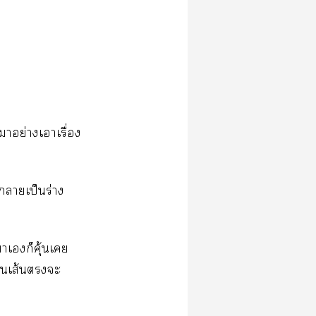
​ย่​​ื่​
​ป็​ร่​
​​​ุ้​​
็​ส้​​​