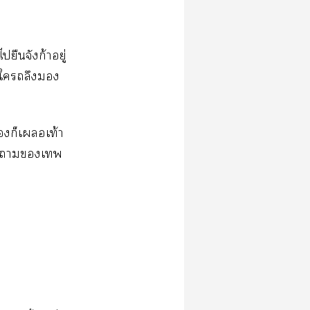
​​ก้​ู่​
​​
​​​ท้​
​​​​