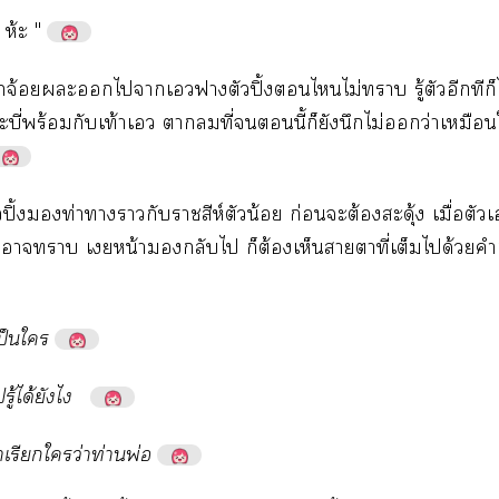

ห้

"
​จ้​​​​​​​​ปิ้​​​ไม่​​ู้​​​​​
ี่​ร้​​ท้​​​​ี่​​​ี้​​​​ไม่​​ว่​
​ปิ้​​ท่​​​​ีห์​​น้​ก่​​ต้​ุ้​ื่​​
​​​​น้​​​​​ต้​​​​ี่​​​ด้​
​ป็​
ู้​ได้​​
​​​ว่​ท่​พ่