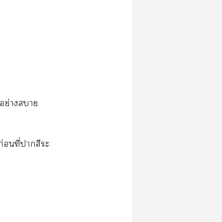
​ย่​​
่​ี่​​​​