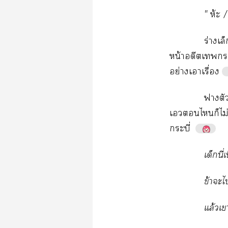
"
ห้

/
ร่​
น้​​​
ย่​​ื่
​
​​​​ไม่
ี่
​ี่
ข้​​​
ล้​