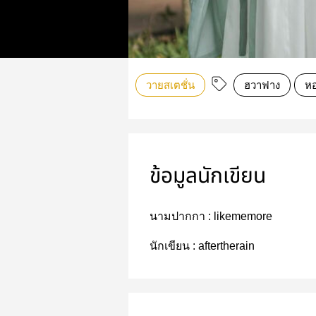
วายสเตชั่น
ฮวาฟาง
ห
ข้อมูลนักเขียน
นามปากกา :
likememore
นักเขียน :
aftertherain