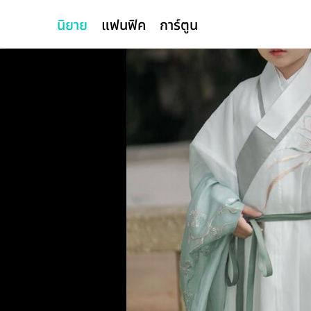
นิยาย
แฟนฟิค
การ์ตูน