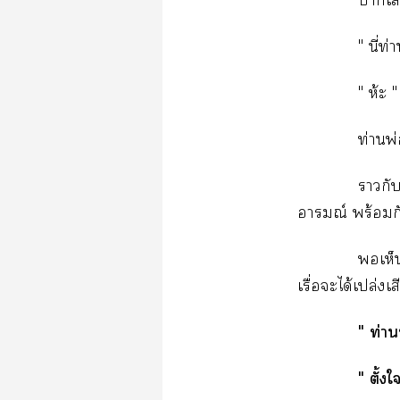
​
"​ี่​ท
"​ห้"
ท่​พ
​
ณ์​ร้​​
​​
ื่​​ได้​ปล่​
"​ท่​
"​ั้​