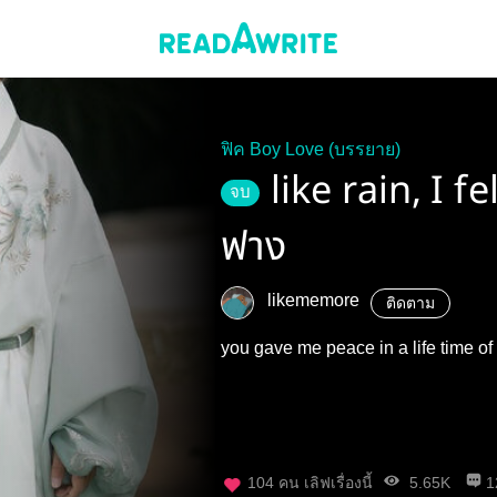
ฟิค Boy Love (บรรยาย)
like rain, I f
จบ
ฟาง
likememore
ติดตาม
you gave me peace in a life time of
104
คน เลิฟเรื่องนี้
5.65K
1