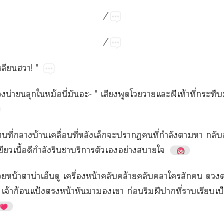
/
/
​!"
​น่​​​​ม้​ี่​-"​​​​​​ฝี​ท้​ี่​​
​ี่​​บ้​ื่​ี่​​​​​​ี่​ำ​​​​
​​ื้​​ำ​​​​​​ย่​​
​น้​​น่​​​ื่​น้​​ล้​​​​​​​
​จ้​ก้​ป้​​น้​​​​​ก่​​ฝี​​ี่​​​ป