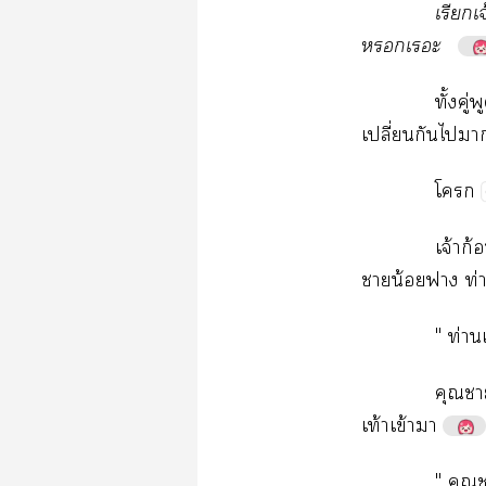
​จ
​
ั้​ู
ปี่​​​​

จ้​ก้
​น้​​ท่​
"​ท่
​​
ท้​ข้​
"​​