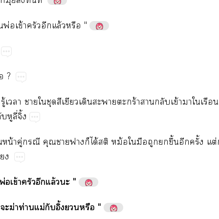
​ุ่​​​
่​พ่​ข้​​​ล้​"
่

?
​ู้​​​​​​​​​ร้​​​ข้​​​
​ี่ิ้
น้​ู่​​​​​​ได้​​ม้​​​​​ึ้​​ั้​ต่​ก

พ่​ข้​​​ล้​"
​​ฆ่​ท่​ม่​ิ้​"