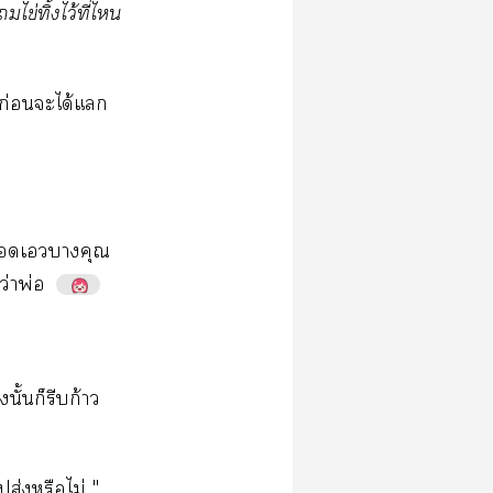
​ไข่​ิ้​ไว้​ี่​​
ก่​​ได้​​
​​​​​
ว่​พ่
ั้​​​ก้​
​ส่​​ไม่"