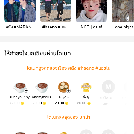
คลัง #MARKNO
#haeno #แฮช
NCT | os,sf
one night 
#มาร์คโน่
โน่
⌜ROOM
one nic
NO.0423⌟ ,,
allxjeno
ให้กำลังใจนักเขียนผ่านโดเนท
โดเนทสูงสุดของเรื่อง คลัง #haeno #แฮชโน่
sunnybunny
anonymous
jellyo♡︎
เอ๋งๆ~
มาโดเน
มาโดเ
30.00
20.00
20.00
20.00
ทกัน
ทกัน
โดเนทสูงสุดของ บทนำ