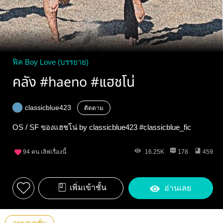
ฟิค Boy Love (บรรยาย)
คลัง #haeno #แฮชโน่
classicblue423
ติดตาม
OS / SF ของแฮชโน่ by classicblue423 #classicblue_fic
94
คน เลิฟเรื่องนี้
16.25K
178
459
เพิ่มเข้าชั้น
อ่านเลย