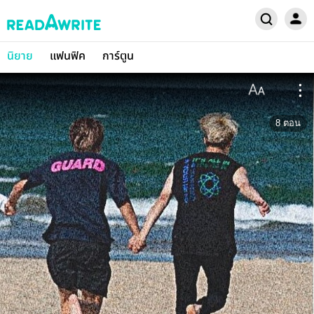
นิยาย
แฟนฟิค
การ์ตูน
8
ตอน