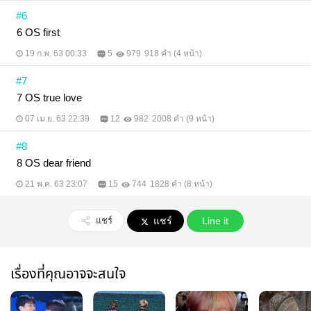
#6
6 OS first
19 ก.พ. 63 00:33
5
979
918 คำ (4 หน้า)
#7
7 OS true love
07 เม.ย. 63 22:39
12
982
2008 คำ (9 หน้า)
#8
8 OS dear friend
21 พ.ค. 63 23:07
15
744
1828 คำ (8 หน้า)
แชร์
แชร์
Line it
เรื่องที่คุณอาจจะสนใจ