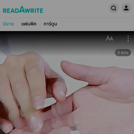
นิยาย
แฟนฟิค
การ์ตูน
9
ตอน