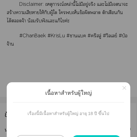
Disclaimer: เหตุการณ์เหล่านี้ไม่มีอยู่จริง แะไม่มีเาะ
สร้างาเสียาให้กับผู้ใ ใเห็นข้อผิดา ตักเตือนกัน
ได้จ้า น้อมรับฟังแะแก้ไค่ะ
#ChanBaek #KrisLu #าแค #คริสลู่ #วิลเลย์ #ป๋อ
จ้าน
×
เนื้อหาสำหรับผู้ใหญ่
ข้อมูลนักเขียน
เรื่องนี้มีเนื้อหาสำหรับผู้ใหญ่ อายุ 18 ปี ขึ้นไป
ติดตาม
นามปากกา :
Luthorin