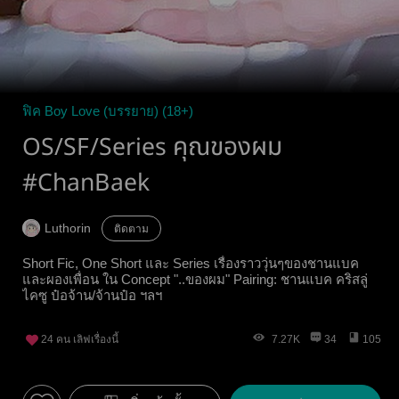
ฟิค Boy Love (บรรยาย) (18+)
OS/SF/Series คุณของผม
#ChanBaek
Luthorin
ติดตาม
Short Fic, One Short และ Series เรื่องราววุ่นๆของชานแบค
และผองเพื่อน ใน Concept "..ของผม" Pairing: ชานแบค คริสลู่
ไคซู ป๋อจ้าน/จ้านป๋อ ฯลฯ
24
คน เลิฟเรื่องนี้
7.27K
34
105