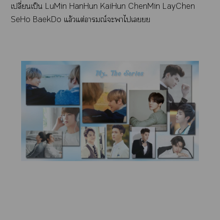
เปลี่ยนเป็น LuMin HanHun KaiHun ChenMin LayChen
SeHo BaekDo แล้วแต่อารมณ์ะาไเยย