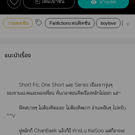
เพิ่มเข้าชั้น
อ่านเลย
วายสเตชั่น
Fanfictionแฟนฟิคชั่น
boylove
คริสล
แนะนำเรื่อง
Short Fic, One Short แะ Series เรื่องาวุ่นๆ
าแคแะเพื่อน คั่นเาคิดเรื่องหลักไม่ แฮ่~
ฟิคาๆ ไม่ต้องคิดเะ ไม่ต้องคิดา อ่านเพลินๆ ไครับ
^^V
คู่หลักก็ ChanBaek แล้วก็มี KrisLu KaiSoo แต่ก็าะ