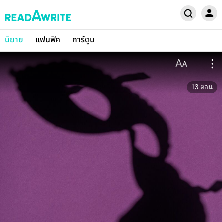
นิยาย
แฟนฟิค
การ์ตูน
13
ตอน