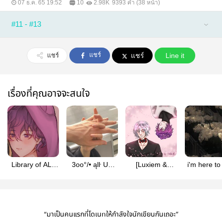
07 ธ.ค. 65 19:52
10
2.98K
9393 คำ (38 หน้า)
#11 - #13
แชร์
แชร์
แชร์
Line it
เรื่องที่คุณอาจจะสนใจ
Library of ALL
3oo°/• ąlŀ Uki
[Luxiem &
i'm here to
UKI
(ft.lucashu)
Noctyx] คลังฟิค
you ho
สั้นของร่มเอง
“มาเป็นคนแรกที่โดเนทให้กำลังใจนักเขียนกันเถอะ”