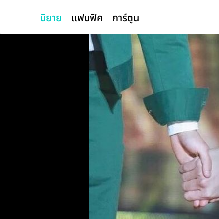
นิยาย
แฟนฟิค
การ์ตูน