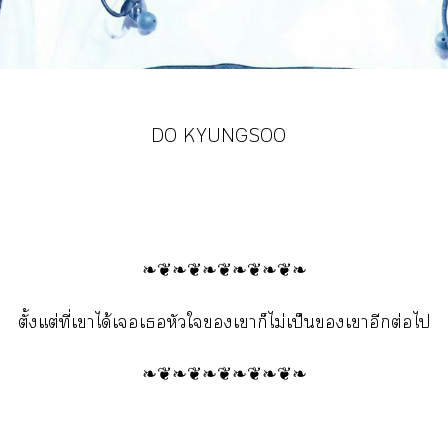
DO KYUNGSOO
❧❦❧❦❧❦❧❦❧❦❧
ตั้งแต่ที่เาได้เเหัวใเาก็ไม่เป็นเาอีกต่อไ
❧❦❧❦❧❦❧❦❧❦❧