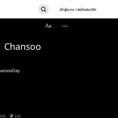
เข้าสู่ระบบ / สมัครสมาชิก
| Chansoo
นซู #HappyChansooDay
295
318