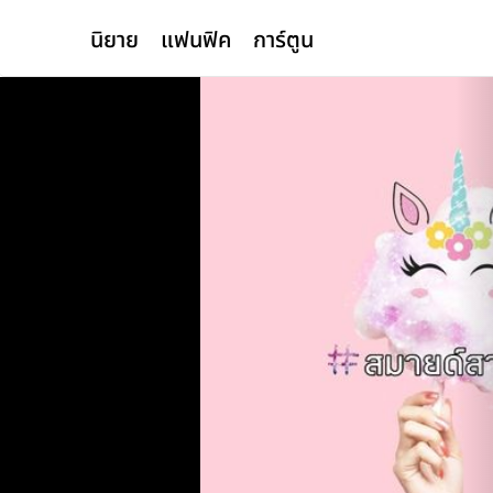
นิยาย
แฟนฟิค
การ์ตูน