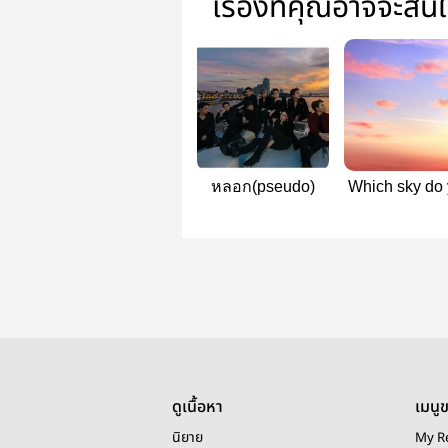
เรื่องที่คุณอาจจะสน
หลอก(pseudo)
Which sky do
like ?
#READTOBE
ดูเนื้อหา
เมนู
นิยาย
My R