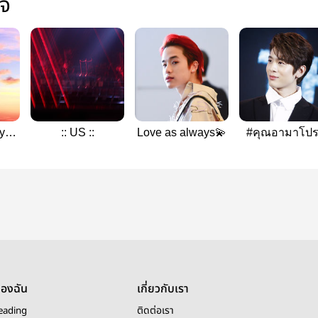
ใจ
 you
:: US ::
Love as always💫
#คุณอามาโป
R2019
ของฉัน
เกี่ยวกับเรา
eading
ติดต่อเรา