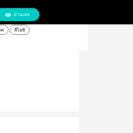
อ่านเลย
จ็ค
ลีไอซ์