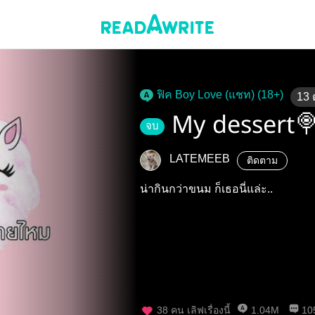
ฟิค Boy Love (แชท) (18+)
13
My dessert
จบ
LATEMEEB
ติดตาม
น่ากินกว่าขนม ก็เธอนี่แล่ะ..
38
คน เลิฟเรื่องนี้
1.04M
10