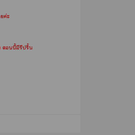
ายค่ะ
นี้มีรีปริ้น