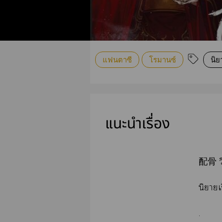
แฟนตาซี
โรมานซ์
นิ
แนะนำเรื่อง
配骨 วิ
นิยายเ
.