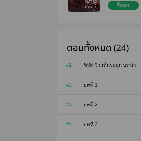
ซื้อเลย
หลิวแทนคุณหนู
ครั้งนี้ เป็นการ 
สามีในปรโลกก
ตระกูลสูงส่งอย่
ถูกคนรอบด้านค
ในการก้าวขึ้นสู
ตอนทั้งหมด (24)
สลายเหลือเพียง
ทนอยู่ภายในคฤ
รันดร์ 'วิวาห์กระ
#1
配骨 วิวาห์กระดูก บทนำ
ไป๋หลง ด้วยต
แต่ทว่าเจ้าบ่าวที่
เร่าร้อนดุจไฟ
#2
บทที่ 1
#3
บทที่ 2
#4
บทที่ 3