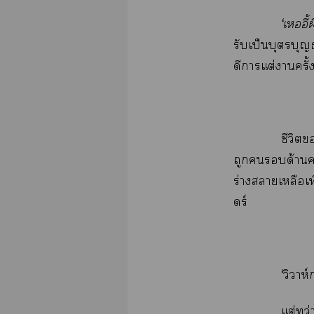
‘เออี้
รับเป็นบุตรบุญ
ดีาแต่งานครั้ง
ชีวิต
ถูกด้านา
ร่างาเหลือเ
ดร์
‘วิวาห
แต่ทว่