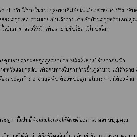
ผิง’
บ่าวรับใช้าใตระกูลคหบดีมีชื่อใเมืองลั่วหา ชีวิตกลับ
สกุลเอ เป็นเจ้าาแต่งเข้าบ้านสกุลหลิวแคุณห
นี้เป็นา ‘แต่งให้ผี’ เพื่อาไรับใช้สามีใโ
คุณาาตระกูลสูงส่งอย่าง
‘หลิวไป๋’
ช่างอาภัพนัก
หวังแะดัน เพื่อาใการก้าวขึ้นสู่อำนาจ แม้ตัวา ส
พียงกระดูกก็ไม่าหลุดพ้น ต้องอยู่าใคฤหาสน์ต้องคำาน
์กระดูก’ นี้เป็นอี้ผิงเต็มใแต่งให้ด้วยต้องาแบุญคุณ
าเจ้าบ่าวที่ผู้อื่นว่าไร้ซึ่งชีวิตแล้วนั้น กลับเร่าร้อนดุจไเาา