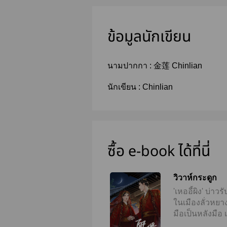
ข้อมูลนักเขียน
นามปากกา :
金莲 Chinlian
นักเขียน :
Chinlian
ซื้อ e-book ได้ที่นี่
วิวาห์กระดูก
'เหออี้ผิง' บ่า
ในเมืองลั่วหยา
มือเป็นหลังมือ 
สกุลเหอ สวมรอย