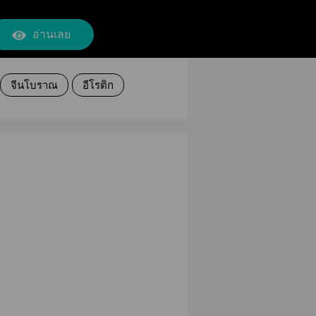
อ่านเลย
จีนโบราณ
อีโรติก