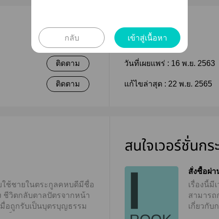
เผยแพร่
กลับ
เข้าสู่เนื้อหา
ติดตาม
วันที่เผยแพร่ :
16 พ.ย. 2563
ติดตาม
แก้ไขล่าสุด :
22 พ.ย. 2565
สนใจเวอร์ชั่นกร
สั่งซื้อผ
วรับใช้ชายในตระกูลคหบดีมีชื่อ
เรื่องนี
ง ชีวิตกลับตาลปัตรจากหน้า
สามารถกดท
เมื่อถูกรับเป็นบุตรบุญธรรม
เกี่ยวกั
เป็นเจ้าสาวแต่งเข้าบ้านสกุล
จ้า