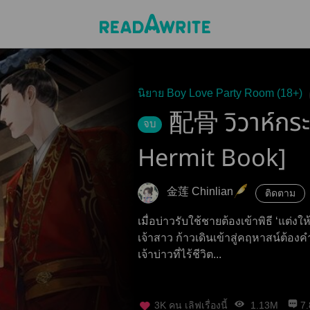
นิยาย Boy Love Party Room (18+)
配骨 วิวาห์กระด
จบ
Hermit Book]
金莲 Chinlian
ติดตาม
เมื่อบ่าวรับใช้ชายต้องเข้าพิธี ‘แต่ง
เจ้าสาว ก้าวเดินเข้าสู่คฤหาสน์ต้อง
เจ้าบ่าวที่ไร้ชีวิต...
3K
คน เลิฟเรื่องนี้
1.13M
7