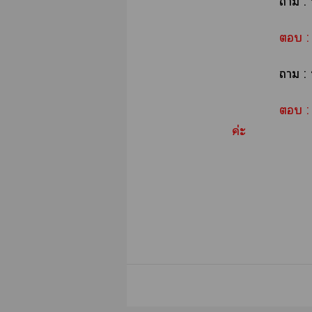
า :
 :
า : 
 :
ค่ะ