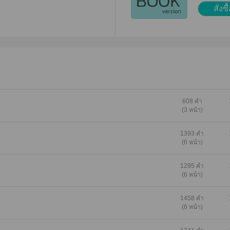
สั่งซื
ของตน แม้รู้ว่าการแต่งาน
'แต่งให้ผี' เพื่อติดตามไปรับใช้
็ตาม ชีวิตของคุณชายจาก
าง 'หลิวไป๋หลง' ช่างอาภัพนัก
าดหวังและกดดัน เพื่อหนทาง
่อำนาจ แม้ตัวตาย สิ้นใจ ร่าง
กระดูกก็ไม่อาจหลุดพ้น ต้อง
หาสน์ต้องคำสาปนี้ไปจนชั่วนิ
ดูก' นี้เป็นอี้ผิงเต็มใจแต่งให้
608 คำ
(3 หน้า)
้องการทดแทนบุญคุณสกุลเหอ
ผู้อื่นว่าไร้ซึ่งชีวิตแล้วนั้น กลับ
เผาผลาญ
1393 คำ
(6 หน้า)
1295 คำ
(6 หน้า)
1458 คำ
(6 หน้า)