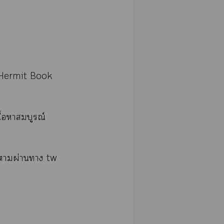
์ Hermit Book
ื้อามบูรณ์
ดาผ่านา tw