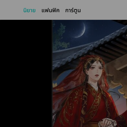
นิยาย
แฟนฟิค
การ์ตูน