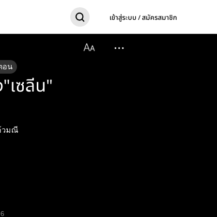
เข้าสู่ระบบ / สมัครสมาชิก
ตอน
ง"เซลีน"
ก้วมณี
6