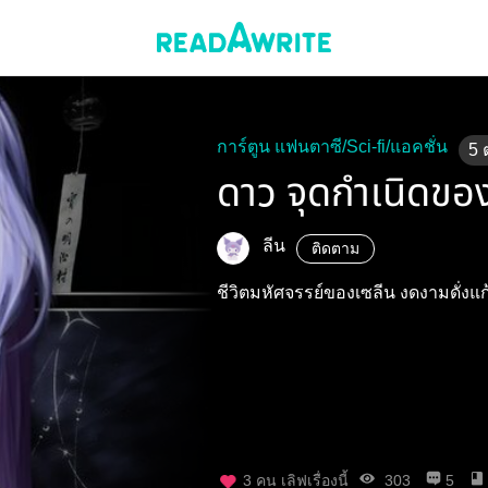
การ์ตูน แฟนตาซี/Sci-fi/แอคชั่น
5
ดาว จุดกำเนิดขอ
ลีน
ติดตาม
ชีวิตมหัศจรรย์ของเซลีน งดงามดั่งแ
3
คน เลิฟเรื่องนี้
303
5