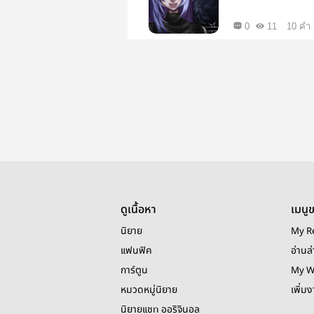
0
11
10 คำ 
ดูเนื้อหา
เมนู
นิยาย
My R
แฟนฟิค
อ่านล่
การ์ตูน
My W
หมวดหมู่นิยาย
เพิ่ม
นิยายแชท ออริจินอล