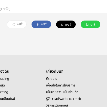
(1 หน้า)
แชร์
แชร์
แชร์
Line it
ของฉัน
เกี่ยวกับเรา
eading
ติดต่อเรา
าสุด
เงื่อนไขในการใช้บริการ
riting
นโยบายความเป็นส่วนตัว
งานเขียนใหม่
รู้จัก readAwrite และ meb
วิธีการเติมคอยน์