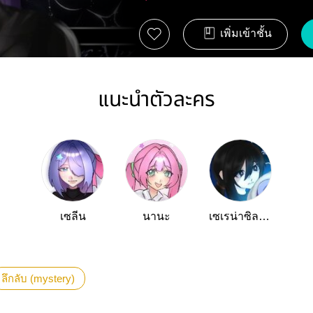
เพิ่มเข้าชั้น
แนะนำตัวละคร
เซลีน
นานะ
เซเรน่าซิลเวอร์วินด์
ลึกลับ (mystery)