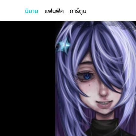
นิยาย
แฟนฟิค
การ์ตูน