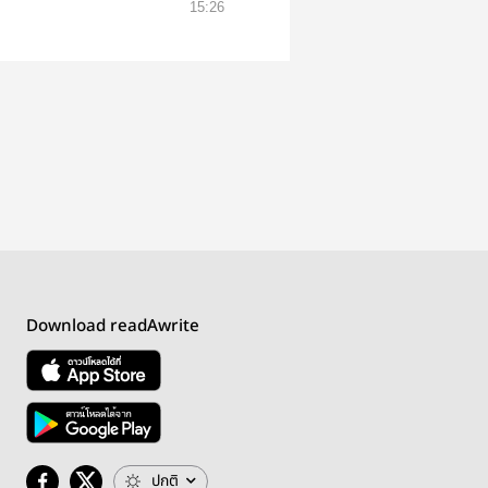
15:26
Download readAwrite
ปกติ