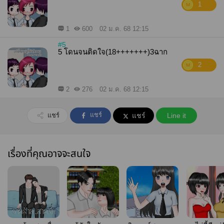
1
1
600
02 ม.ค. 68 12:15
#5
5 โดนจนติดใจ(18+++++++)3ฉาก
2
2
276
02 ม.ค. 68 12:15
แชร์
แชร์
แชร์
Line it
เรื่องที่คุณอาจจะสนใจ