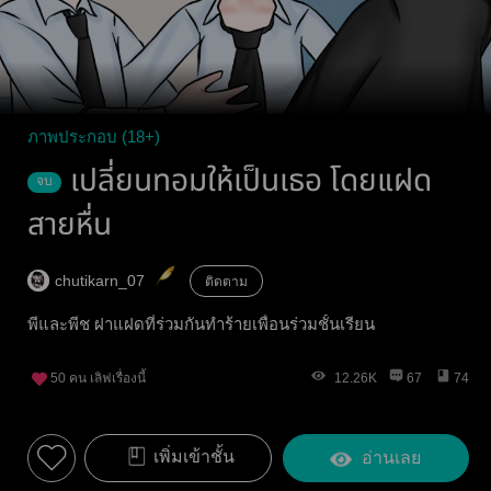
ภาพประกอบ (18+)
เปลี่ยนทอมให้เป็นเธอ โดยแฝด
จบ
สายหื่น
chutikarn_07
ติดตาม
พีและพีช ฝาแฝดที่ร่วมกันทำร้ายเพื่อนร่วมชั้นเรียน
50
คน เลิฟเรื่องนี้
12.26K
67
74
เพิ่มเข้าชั้น
อ่านเลย