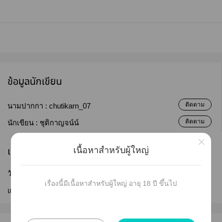
ข้อมูลนักเขียน
ติดตาม
นามปากกา :
chutikarn_07
ติดตาม
นักเขียน :
ชุติกาญจน์น์
×
เผยแพร่
เนื้อหาสำหรับผู้ใหญ่
วันที่เผยแพร่ :
22 ธ.ค. 2567
เรื่องนี้มีเนื้อหาสำหรับผู้ใหญ่ อายุ 18 ปี ขึ้นไป
แก้ไขล่าสุด :
02 ม.ค. 2568