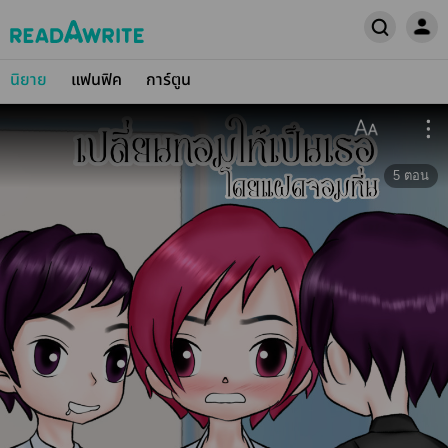
นิยาย
แฟนฟิค
การ์ตูน
5
ตอน