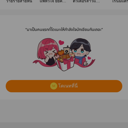
วายร้ายสายหื่น
แพ้หัวใจ ยัยคลั่ง
ติวเตอร์สาวแสน
ไร่นี้มีแต่
รัก
วุ่นวาย กับ
คุณชายสุดหื่น
“มาเป็นคนแรกที่โดเนทให้กำลังใจนักเขียนกันเถอะ”
โดเนทที่นี่