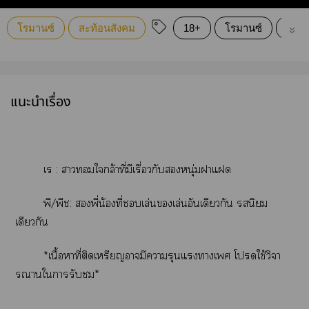
โรมานซ์
สะท้อนสังคม
18+
โรมานซ์
*ข่มข
แนะนำเรื่อง
เร : ามใกล้าที่มีเรื่อวกับหนุ่มาแ
พี/พีช: พี่น้องที่เล่นเล่นอันเดียวกัน นิยม
เดียวกัน
*เนื้อาที่ติดเหรียญามีารุนแรงาเ โใช้วิจา
รณานใารับ*