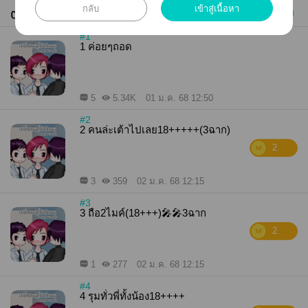
กลับ
เข้าสู่เนื้อหา
ตอนทั้งหมด (5)
ซื้อทุกตอน
เก่าไปใหม่
#1
1 ค่อยๆถอด
5
5.34K
01 ม.ค. 68 12:50
#2
2 คนล่ะเต้าไปเลย18+++++(3ฉาก)
2
3
359
02 ม.ค. 68 12:15
#3
3 ถือ2ไมค์(18+++)🎤🎤3ฉาก
2
1
277
02 ม.ค. 68 12:15
#4
4 รุมทั่วพี่ทั้งน้อง18++++