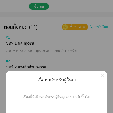
ของพริ้มให้ดีที่สุด จนกว่า...” “จนกว่าอะไร?” ภัทรเดชรอ
คอยคำตอบ เขาอยากรู้ว่าหญิงสาวจะมีเล่ห์เหลี่ยมใด
ซื้อเลย
ซ่อนอยู่ภายใต้ความใสซื่อเหล่านี้หรือไม่ “จนกว่าพี่ภัทร
จะไม่ต้องการพริ้มค่ะ” ..................................................
กรุณาดาวโหลดตัวอย่างก่อนตัดสินใจซื้อ
ตอนทั้งหมด (11)
ซื้อทุกตอน
เก่าไปใหม่
#1
บทที่ 1 คลุมถุงชน
01 พ.ค. 63 02:09
0
362
4258 คำ (18 หน้า)
#2
บทที่ 2 นางฟ้าจำเเลงกาย
×
01 พ.ค. 63 02:10
0
394
6164 คำ (25 หน้า)
เนื้อหาสำหรับผู้ใหญ่
#3
บทที่ 3 นายหญิง NC
เรื่องนี้มีเนื้อหาสำหรับผู้ใหญ่ อายุ 18 ปี ขึ้นไป
01 พ.ค. 63 02:12
0
562
6879 คำ (28 หน้า)
#4