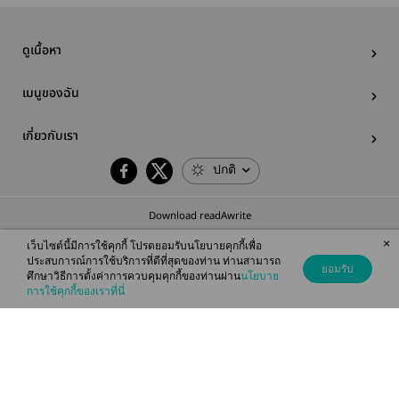
ดูเนื้อหา
เมนูของฉัน
เกี่ยวกับเรา
ปกติ
Download readAwrite
×
เว็บไซต์นี้มีการใช้คุกกี้ โปรดยอมรับนโยบายคุกกี้เพื่อ
ประสบการณ์การใช้บริการที่ดีที่สุดของท่าน ท่านสามารถ
ยอมรับ
ศึกษาวิธีการตั้งค่าการควบคุมคุกกี้ของท่านผ่าน
นโยบาย
© 2026 readAwrite.com by MEB Corporation Public Company Limited
การใช้คุกกี้ของเราที่นี่
This site is protected by reCAPTCHA and the Google
Privacy Policy
and
Terms of Service
apply.