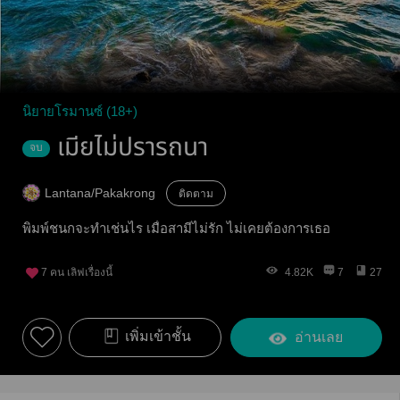
นิยายโรมานซ์ (18+)
เมียไม่ปรารถนา
จบ
Lantana/Pakakrong
ติดตาม
พิมพ์ชนกจะทำเช่นไร เมื่อสามีไม่รัก ไม่เคยต้องการเธอ
7
คน เลิฟเรื่องนี้
4.82K
7
27
เพิ่มเข้าชั้น
อ่านเลย