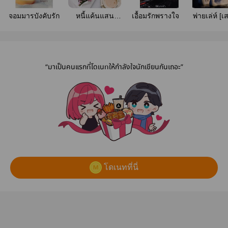
จอมมารบังคับรัก
หนี้แค้นแสน
เอื้อมรักพรางใจ
พ่ายเล่ห์ [เส
เสน่หา
นางมา
“มาเป็นคนแรกที่โดเนทให้กำลังใจนักเขียนกันเถอะ”
โดเนทที่นี่