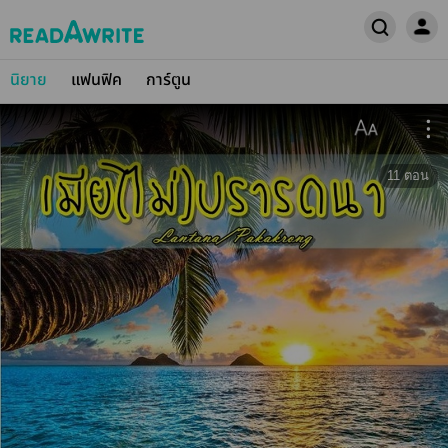
นิยาย
แฟนฟิค
การ์ตูน
11
ตอน