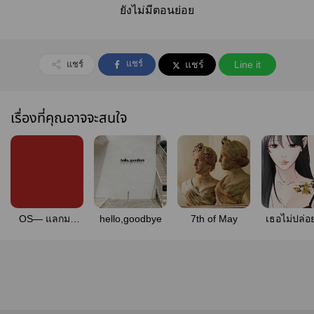
ยังไม่มีตอนย่อย
แชร์
แชร์
แชร์
Line it
เรื่องที่คุณอาจจะสนใจ
OS— แลกมา
hello,goodbye
7th of May
เธอไม่ปล่อ
ด้วยชีวิต
หรือฉันไม