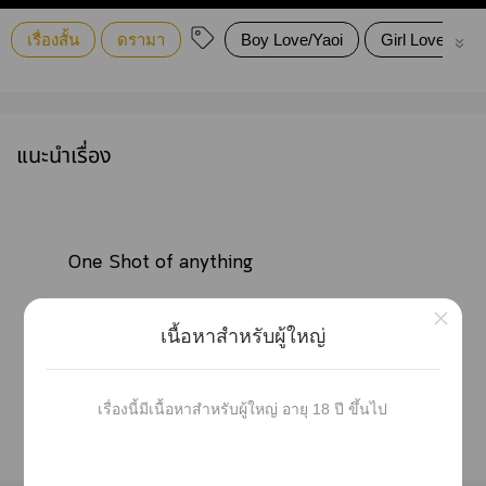
เรื่องสั้น
ดรามา
Boy Love/Yaoi
Girl Love/Yuri
แนะนำเรื่อง
One Shot of anything
×
Sex/Affection/Depression/Emotion
เนื้อหาสำหรับผู้ใหญ่
บ่นๆแะเสียดสี ปล่อยะไก็ตามที่ค้างอยู่ใหัว
าๆแ าๆเหตุการณ์
เรื่องนี้มีเนื้อหาสำหรับผู้ใหญ่ อายุ 18 ปี ขึ้นไป