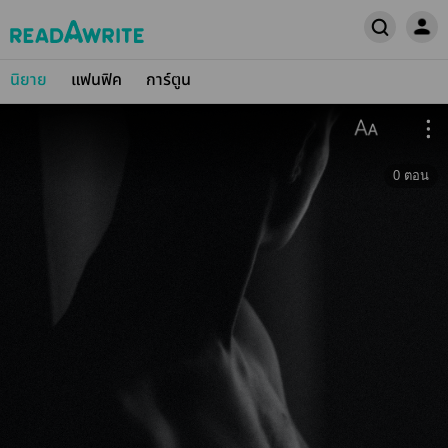
นิยาย
แฟนฟิค
การ์ตูน
0
ตอน