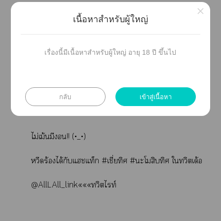
×
คุณที่าอ่านคร่า
เนื้อหาสำหรับผู้ใหญ่
โอ้ะๆ ลืมใส่คำเตือน
เรื่องนี้มีเนื้อหาสำหรับผู้ใหญ่ อายุ 18 ปี ขึ้นไป
•เรื่องนี้มีเแน่นอนน🌚🌝
•เรื่องนี้ าxา ใไม่จร้า
กลับ
เข้าสู่เนื้อหา
•อ่านแล้วเม้นเป็นกำลังใให้ไท์ด้วยน้า
ไม่เม้นมี!! (•_•)
หวีดร้องได้กับแชแท็ก #เชี่ยทิศ #ะโสิบทิศ ใทวิตเด้อ
@AllLAll_link«««ทวิตไท์