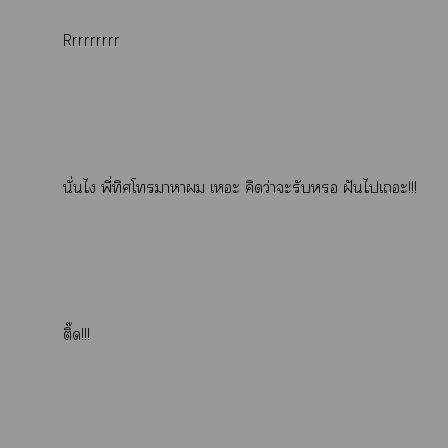
Rrrrrrrrr
นั่นไ พี่ทิศโาา เะ คิดว่าะรับ ฝันไเะ!!!
ติ๊ด!!!