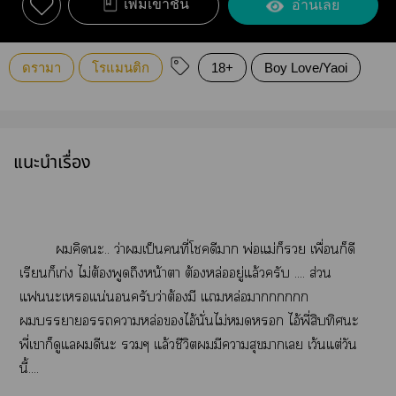
เพิ่มเข้าชั้น
อ่านเลย
ดรามา
โรแมนติก
18+
Boy Love/Yaoi
แนะนำเรื่อง
คิดะ.. ว่าเป็นคนที่โดีา พ่อแม่ก็ เพื่อนก็ดี
เรียนก็เก่ง ไม่ต้องพูดถึงหน้าา ต้องหล่ออยู่แล้วครับ .... ส่วน
แะเแน่นอนครับว่าต้องมี แหล่อาก
าาหล่อไอ้นั่นไม่ ไอ้พี่สิบทิศะ
พี่เาก็ดูแลดีะ ๆ แล้วชีวิตมีาสุขาเ เว้นแต่วัน
นี้....