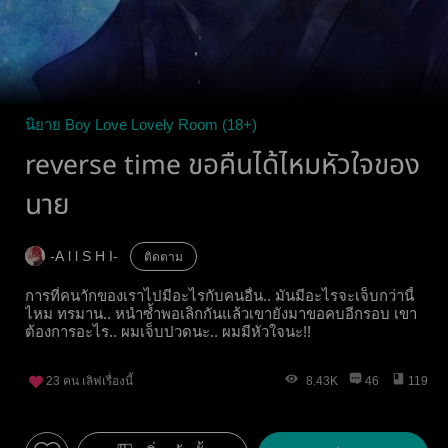
นิยาย Boy Love Lovely Room (18+)
reverse time ขอคืนได้ไหมหัวใจของ
นาย
-A l l S H I-
ติดตาม
การที่คนาักของเราไปมีอะไรกับคนอื่น.. มันมีอะไรจะเจ็บกว่านี้
ไหม ทรมาน.. หนำซ้ำพอเลิกกันแล้วเขายังมาขอคบอีกรอบ เขา
ต้องการอะไร.. ผมเจ็บปวดนะ.. ผมมีหัวใจนะ!!
23
คน เลิฟเรื่องนี้
8.43K
46
119