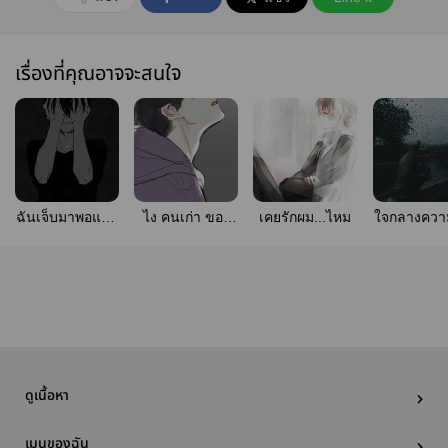
เรื่องที่คุณอาจจะสนใจ
ฉันเจ็บมาพอแล้ว
ไง คนเก่า ของ
เคยรักผม...ไหม
ใจกลางความ
รึยัง SS1
เก่าหรือผัวเก่า
ปวด (SF,y
[Drama]
ดูเนื้อหา
เมนูของฉัน