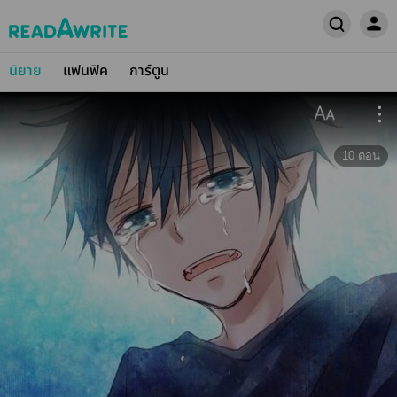
นิยาย
แฟนฟิค
การ์ตูน
10
ตอน