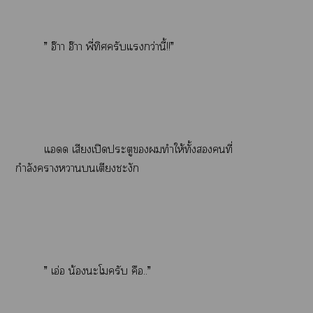
” อ๊าา อ๊าา พี่ทิศครับแกว่านี้!!”
แด เสียงเปิดประตูทำให้ทั้งคนที่
กำลังาาเตียงชะงัก
” เอ่อ น้องะโครับ คือ..”