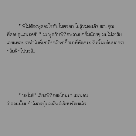
” พี่ไม่ต้องพูดะไกับโ โรู้แล้ว คุณ
ที่ดูและครับ” พูดกับพี่ทิศายิ้มน้อยๆ ไม่สงสัย
เแะ ว่าทำไมพี่เาถึงกล้าพากิ๊าที่ห้องะ วันนี้ดันว่า
กลับดึกไะสิ..
” ะโ!!!” เสียงพี่ทิศะโา แน่นอน
ว่านี้กำลังปุ่มลิฟต์เรียบร้อยแล้ว