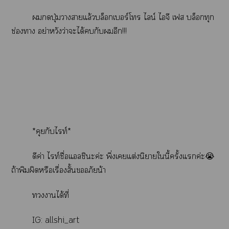
ปุ่มาาแล้วบล็อกเบอร์โ ไลน์ ไจี เฟส บล็อกทุก
ช่องา อย่าหวังว่าะได้กับอีก!!!
*คุยกับไท์*
ดีค่า ไท์ชื่อแลชินะค่ะ พึ่งเแต่งนิยายในี้ครั้งแค่ะ😭
ถ้าพิมผิดหรือเรื่องสั้นอภัยน้า
าได้ที่
IG: allshi_art