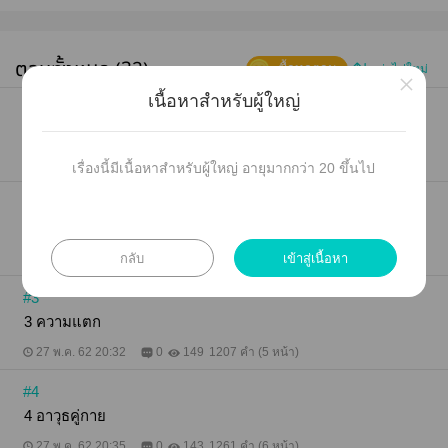
ตอนทั้งหมด (32)
ซื้อทุกตอน
เก่าไปใหม่
×
เนื้อหาสำหรับผู้ใหญ่
#1
1 หนีตาย
27 พ.ค. 62 20:22
0
198
1408 คำ (6 หน้า)
เรื่องนี้มีเนื้อหาสำหรับผู้ใหญ่ อายุมากกว่า 20 ขึ้นไป
#2
2 ผู้ต้องสงสัยในค่ายโจร
กลับ
เข้าสู่เนื้อหา
27 พ.ค. 62 20:27
0
188
919 คำ (4 หน้า)
#3
3 ความแตก
27 พ.ค. 62 20:32
0
149
1207 คำ (5 หน้า)
#4
4 อาวุธคู่กาย
27 พ.ค. 62 20:35
0
143
1261 คำ (6 หน้า)