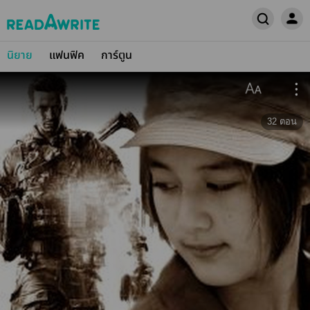
นิยาย
แฟนฟิค
การ์ตูน
32
ตอน