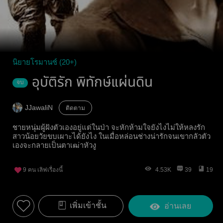
นิยายโรมานซ์ (20+)
อุบัติรัก พิทักษ์แผ่นดิน
จบ
JJawaliN
ติดตาม
ชายหนุ่มผู้ฝังตัวเองอยู่แต่ในป่า จะหักห้ามใจยังไงไม่ให้หลงรัก
สาวน้อยวัยขบเผาะได้ยังไง ในเมื่อหล่อนช่างน่ารักจนเขากลัวตัว
เองจะกลายเป็นตาเฒ่าหัวงู
9
คน เลิฟเรื่องนี้
4.53K
39
19
เพิ่มเข้าชั้น
อ่านเลย