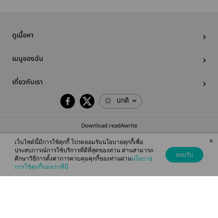
ดูเนื้อหา
เมนูของฉัน
เกี่ยวกับเรา
ปกติ
Download readAwrite
×
เว็บไซต์นี้มีการใช้คุกกี้ โปรดยอมรับนโยบายคุกกี้เพื่อ
ประสบการณ์การใช้บริการที่ดีที่สุดของท่าน ท่านสามารถ
ยอมรับ
ศึกษาวิธีการตั้งค่าการควบคุมคุกกี้ของท่านผ่าน
นโยบาย
© 2026 readAwrite.com by MEB Corporation Public Company Limited
การใช้คุกกี้ของเราที่นี่
This site is protected by reCAPTCHA and the Google
Privacy Policy
and
Terms of Service
apply.