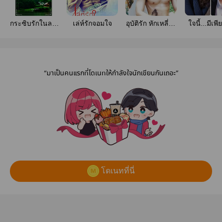
กระซิบรักในลม
เล่ห์รักจอมใจ
อุบัติรัก หักเหลี่ยม
ใจนี้...มีเพี
หวน
แค้น
“มาเป็นคนแรกที่โดเนทให้กำลังใจนักเขียนกันเถอะ”
โดเนทที่นี่