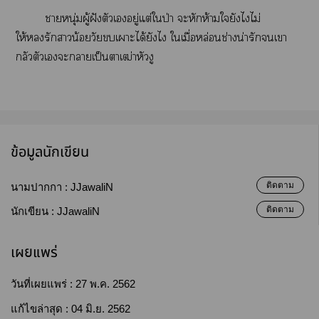
าหนุ่มผู้ฝังตัวเอยู่แต่ใป่า ะหักห้ามใยังไไม่
ให้รักาน้อยวัยเาะได้ยังไ ใเมื่อหล่อนช่างน่ารักเา
กลัวตัวเะาเป็นาเฒ่าหัวงู
ข้อมูลนักเขียน
ติดตาม
นามปากกา :
JJawaliN
ติดตาม
นักเขียน :
JJawaliN
เผยแพร่
วันที่เผยแพร่ :
27 พ.ค. 2562
แก้ไขล่าสุด :
04 มิ.ย. 2562