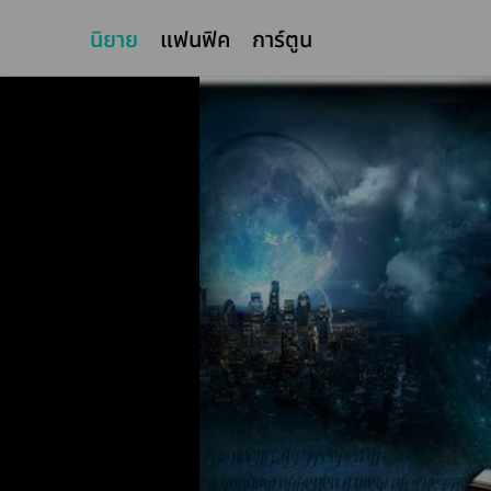
นิยาย
แฟนฟิค
การ์ตูน