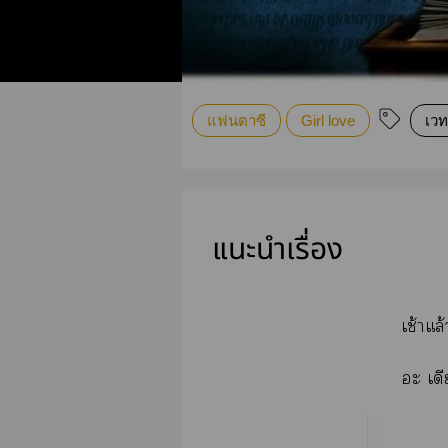
แฟนตาซี
Girl love
เวท
แนะนำเรื่อง
เช้าแล้
อะ เดี