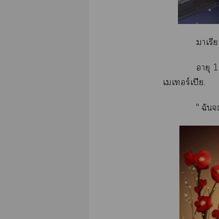
าเรีย
อายุ 1
เเอร์เปีย.
" ฉัน