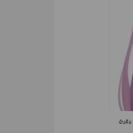
ฉันคื