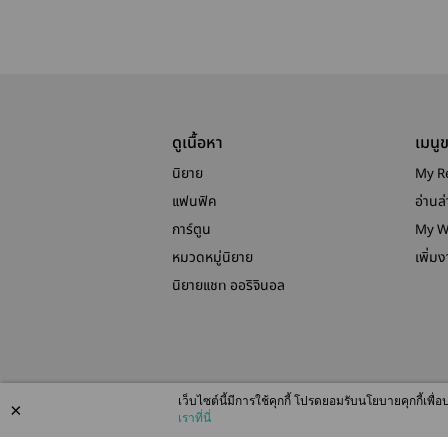
ดูเนื้อหา
เมนู
นิยาย
My R
แฟนฟิค
อ่านล่
การ์ตูน
My W
หมวดหมู่นิยาย
เพิ่ม
นิยายแชท ออริจินอล
เว็บไซต์นี้มีการใช้คุกกี้ โปรดยอมรับนโยบายคุกกี้เพ
×
เราที่นี่