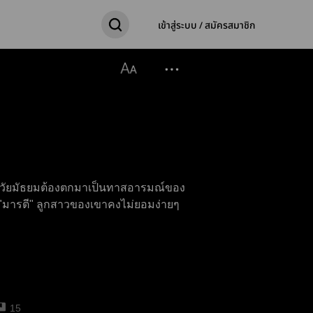
เข้าสู่ระบบ / สมัครสมาชิก
สาววัยมัธยมต้องตกมาเป็นทาสอารมณ์ของ
้ "มารตี" ลูกสาวของเขาคงไม่ยอมง่ายๆ
15