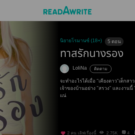
นิยายโรมานซ์ (18+)
5
ตอน
ทาสรักนางรอง
LoliNa
ติดตาม
จะทำอะไรได้เมื่อ "เคียงดาว"เด็ก
เจ้าของบ้านอย่าง "สรวง" และงานนี
แน่
2
คน เลิฟเรื่องนี้
2.75K
4