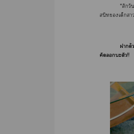
“สักวั
สนิทเด็กา
าด้ว
คัดะตัว!!