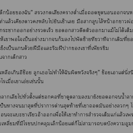
..เด็กน้อยฉัน” เสียงครางต่ำเมื่อชุด
่าแล้วเคียงาหลับไยันเช้าเ มือสากลูบไล้หน้าอกาผ่อง
าะาอย่างรวดเร็ว าดีดตัวาแม้ไม่ได้เต็มไ
ให้เาใเป็นอย่างาก้มไฟัดซ้ายทีาทีาเดิมที่
แข็งเป็นแด้วยฝีมือแะริมฝีาเาที่เพียรชิม
าเด็กา
หลือเกินอีช้อย ลูกเไม่ทำให้ฉันผิดหวังจริงๆ” ช้อยเาแต่นั่งนิ
ไรเมื่อเาเอ่ยเช่นนั้น
าาเลียไทั่วตั้งแต่ที่ขาดูาายังน้ำา
็นามาสุดที่าาด่านสุดท้ายที่เามันอย่างๆ ไว้
อนะแะาเรียวอ้าเพื่อให้เาทำาสำรวจเต็มแก่แล้วเ
หลี่ยมที่มีไคลุมเล็กน้อยแต่ก็ไม่าาบังาอูม