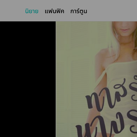
นิยาย
แฟนฟิค
การ์ตูน