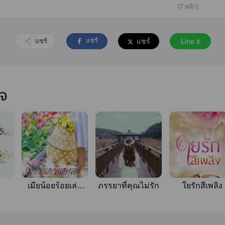
(7 หน้า)
แชร์
แชร์
แชร์
Line it
ใจ
เมียน้อยร้อยเล่ห์
ภรรยาที่คุณไม่รัก
ใยรักสีเพลิง
(นิยายชุดเมียน้อย)