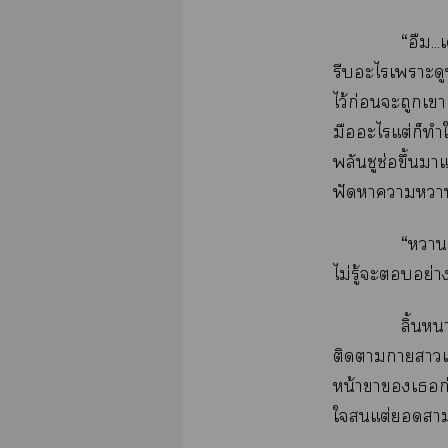
“อืม.
รีบะไเาะดูท
ไว้ก่อนะถูกเ
มือะไแต่ก็ทำ
พลันชูช่อขึ้นา
ฟัดาาา
“าเ
ไม่รู้ะอย่าง
ลิ้น
ติดาาาเป
หน้าาเก่
ใแต่าเ