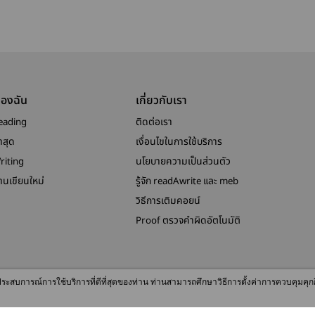
ของฉัน
เกี่ยวกับเรา
eading
ติดต่อเรา
าสุด
เงื่อนไขในการใช้บริการ
riting
นโยบายความเป็นส่วนตัว
งานเขียนใหม่
รู้จัก readAwrite และ meb
วิธีการเติมคอยน์
Proof ตรวจคำผิดอัตโนมัติ
© 2026 readAwrite.com by MEB Corporation Public Company Limited
ื่อประสบการณ์การใช้บริการที่ดีที่สุดของท่าน ท่านสามารถศึกษาวิธีการตั้งค่าการควบคุมคุก
This site is protected by reCAPTCHA and the Google
Privacy Policy
and
Terms of Service
apply.